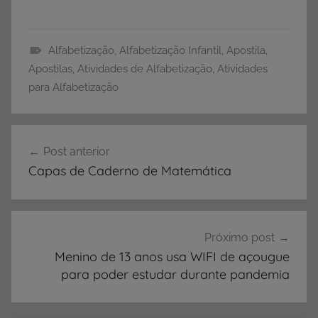
Alfabetização
,
Alfabetização Infantil
,
Apostila
,
A
Apostilas
,
Atividades de Alfabetização
,
Atividades
l
para Alfabetização
f
a
Navegação
b
Post anterior
de
e
Capas de Caderno de Matemática
t
Post
i
z
a
Próximo post
ç
Menino de 13 anos usa WIFI de açougue
ã
para poder estudar durante pandemia
o
,