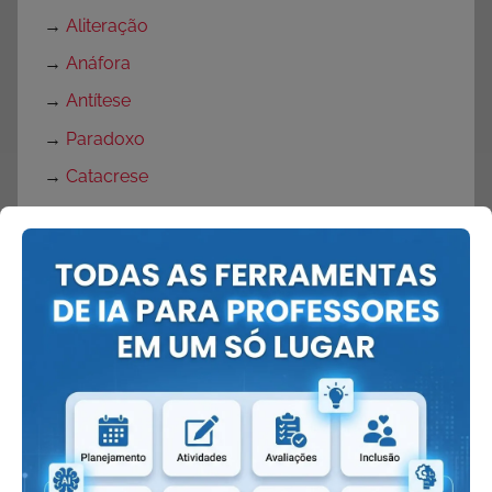
→
Aliteração
→
Anáfora
→
Antítese
→
Paradoxo
→
Catacrese
→
Elipse
→
Eufemismo
→
Hipérbole
→
Metonímia
→
Onomatopeia
→
Personificação
→
Pleonasmo
→
Sinestesia