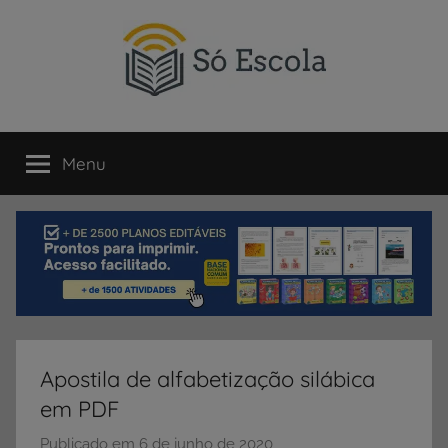
Pular
para
o
conteúdo
SÓ
Só
Escola
Menu
ESCOLA
é
um
portal
direcionado
ao
compartilhamento
de
atividades
educativas,
Apostila de alfabetização silábica
dicas
em PDF
de
ENEM
Publicado em
6 de junho de 2020
p