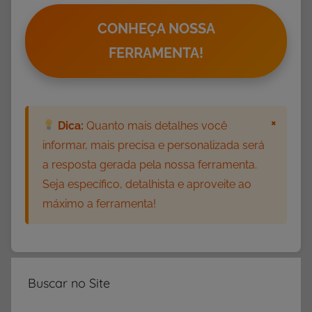
d
e
CONHEÇA NOSSA
s
FERRAMENTA!
d
e
A
l
×
Dica:
Quanto mais detalhes você
f
informar, mais precisa e personalizada será
a
a resposta gerada pela nossa ferramenta.
b
Seja específico, detalhista e aproveite ao
e
máximo a ferramenta!
t
i
z
a
ç
Buscar no Site
ã