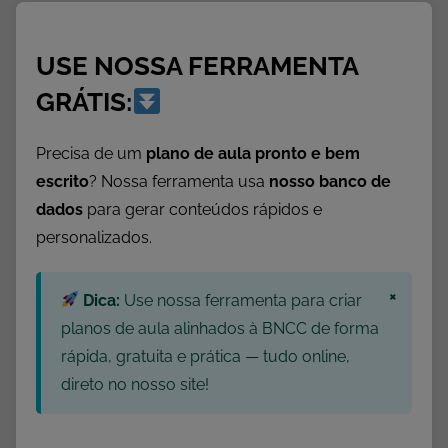
A
p
USE NOSSA FERRAMENTA
o
s
GRÁTIS:
t
i
Precisa de um
plano de aula pronto e bem
l
escrito
? Nossa ferramenta usa
nosso banco de
a
dados
para gerar conteúdos rápidos e
s
personalizados.
,
A
×
t
Dica:
Use nossa ferramenta para criar
i
planos de aula alinhados à BNCC de forma
v
rápida, gratuita e prática — tudo online,
i
direto no nosso site!
d
a