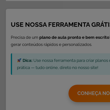
D
E
S
,
USE NOSSA FERRAMENTA GRÁTI
A
t
Precisa de um
plano de aula pronto e bem escrito
i
gerar conteúdos rápidos e personalizados.
v
i
Dica:
Use nossa ferramenta para criar planos 
d
a
prática — tudo online, direto no nosso site!
d
e
s
CONHEÇA NO
d
e
P