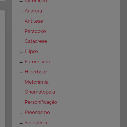
→
Aliteração
→
Anáfora
→
Antítese
→
Paradoxo
→
Catacrese
→
Elipse
→
Eufemismo
→
Hipérbole
→
Metonímia
→
Onomatopeia
→
Personificação
→
Pleonasmo
→
Sinestesia