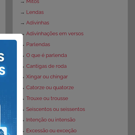
→
Mitos
→
Lendas
→
Adivinhas
→
Adivinhações em versos
→
Parlendas
→
O que é parlenda
→
Cantigas de roda
→
Xingar ou chingar
→
Catorze ou quatorze
→
Trouxe ou trousse
→
Seiscentos ou seissentos
→
Intenção ou intensão
→
Excessão ou exceção