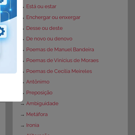
→
Está ou estar
→
Enchergar ou enxergar
→
Desse ou deste
→
De novo ou denovo
→
Poemas de Manuel Bandeira
→
Poemas de Vinícius de Moraes
→
Poemas de Cecília Meireles
→
Antônimo
→
Preposição
→
Ambiguidade
→
Metáfora
→
Ironia