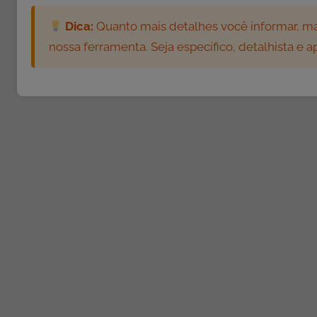
r
o
Dica:
Quanto mais detalhes você informar, mai
d
nossa ferramenta. Seja específico, detalhista e 
u
ç
ã
o
d
e
T
e
x
t
o
,
A
t