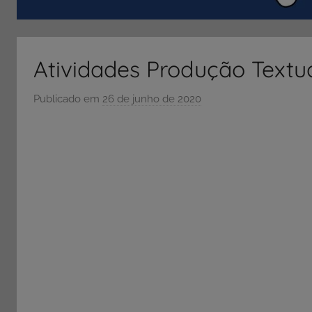
ENEM
e
Vestibular,
Atividades Produção Textua
cursos
grátis,
Publicado em
26 de junho de 2020
p
matérias
o
para
r
estudo.
S
Ó
E
S
C
O
L
A