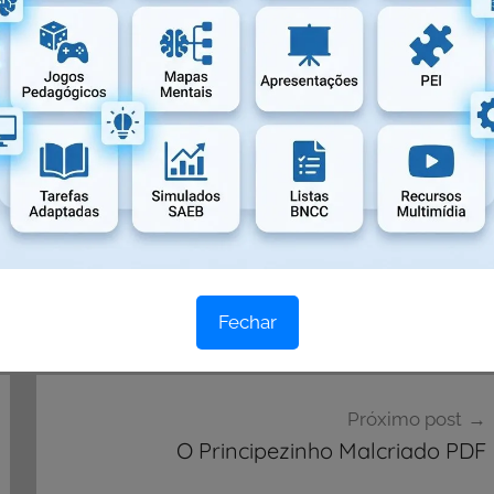
producação de texto
,
Atividades Educativas
,
Atividades para
Fechar
Próximo post
O Principezinho Malcriado PDF