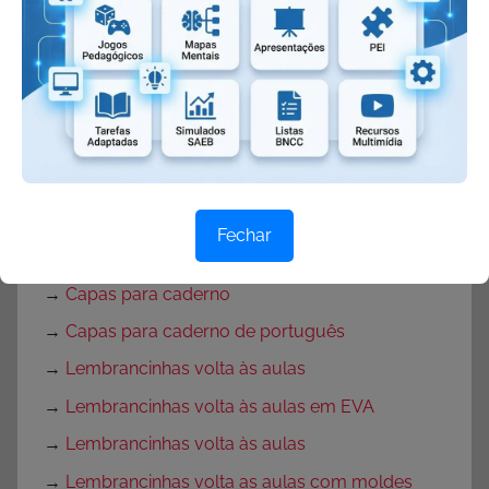
→
Textos de volta às aulas
→
Mensagem de volta às aulas
→
Rotina para primeira semana de aula
→
Rotina volta às aulas para Educação Infantil
→
Decoração de sala de aula
→
Decoração para Sala de Aula
Fechar
→
Músicas para Volta às Aulas
→
Capas para caderno
→
Capas para caderno de português
→
Lembrancinhas volta às aulas
→
Lembrancinhas volta às aulas em EVA
→
Lembrancinhas volta às aulas
→
Lembrancinhas volta as aulas com moldes