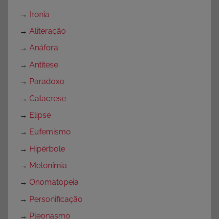
→
Ironia
→
Aliteração
→
Anáfora
→
Antítese
→
Paradoxo
→
Catacrese
→
Elipse
→
Eufemismo
→
Hipérbole
→
Metonímia
→
Onomatopeia
→
Personificação
→
Pleonasmo