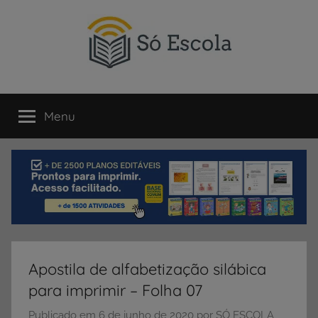
Pular
para
o
conteúdo
SÓ
Só
Escola
Menu
ESCOLA
é
um
portal
direcionado
ao
compartilhamento
de
atividades
educativas,
Apostila de alfabetização silábica
dicas
para imprimir – Folha 07
de
ENEM
Publicado em
6 de junho de 2020
por
SÓ ESCOLA