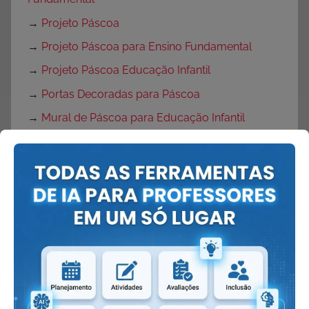
→
Projeto Páscoa
→
Projeto Páscoa para Ensino Fundamental
→
Projeto Páscoa Educação Infantil
→
Portas Decoradas para Páscoa
→
Mural de Páscoa para Educação Infantil
→
Painel de Páscoa
→
Cartaz de Páscoa
→
Decoração de Páscoa
Volta às Aulas:
→
O que fazer no primeiro dia de aula?
→
Dicas Volta às Aulas
→
Texto para o primeiro dia de aula