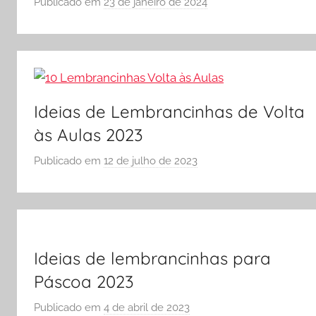
Publicado em
23 de janeiro de 2024
O
p
L
o
A
r
S
Ó
E
Ideias de Lembrancinhas de Volta
S
às Aulas 2023
C
O
Publicado em
12 de julho de 2023
p
L
o
A
r
S
Ó
E
Ideias de lembrancinhas para
S
Páscoa 2023
C
Publicado em
4 de abril de 2023
p
O