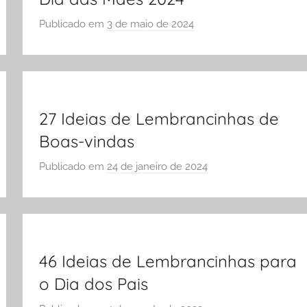
Publicado em
3 de maio de 2024
p
o
r
S
Ó
E
27 Ideias de Lembrancinhas de
S
Boas-vindas
C
Publicado em
24 de janeiro de 2024
O
p
L
o
A
r
S
Ó
E
46 Ideias de Lembrancinhas para
S
o Dia dos Pais
C