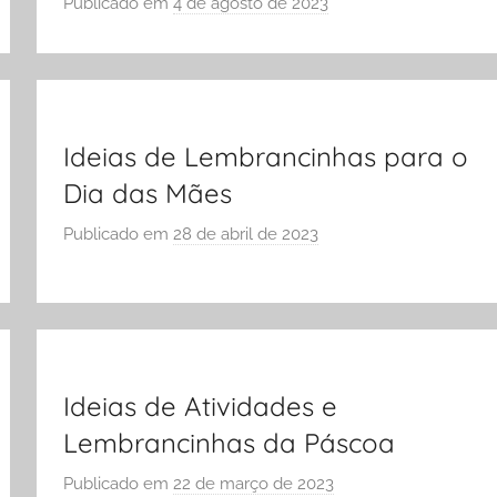
Publicado em
4 de agosto de 2023
p
O
o
L
r
A
S
Ó
E
Ideias de Lembrancinhas para o
S
Dia das Mães
C
Publicado em
28 de abril de 2023
p
O
o
L
r
A
S
Ó
E
Ideias de Atividades e
S
Lembrancinhas da Páscoa
C
O
Publicado em
22 de março de 2023
p
L