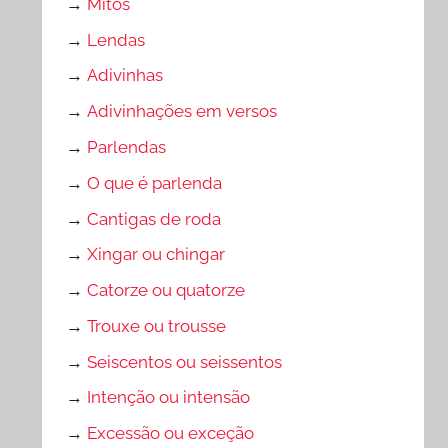
→
Mitos
→
Lendas
→
Adivinhas
→
Adivinhações em versos
→
Parlendas
→
O que é parlenda
→
Cantigas de roda
→
Xingar ou chingar
→
Catorze ou quatorze
→
Trouxe ou trousse
→
Seiscentos ou seissentos
→
Intenção ou intensão
→
Excessão ou exceção