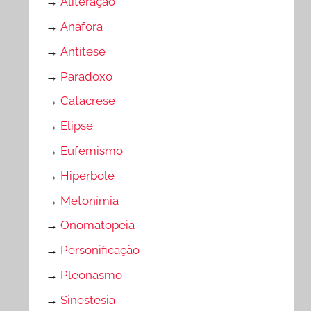
→
Aliteração
→
Anáfora
→
Antítese
→
Paradoxo
→
Catacrese
→
Elipse
→
Eufemismo
→
Hipérbole
→
Metonímia
→
Onomatopeia
→
Personificação
→
Pleonasmo
→
Sinestesia