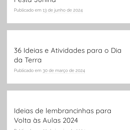
ENEM
Publicado em
13 de junho de 2024
p
e
o
Vestibular,
r
cursos
S
grátis,
Ó
matérias
E
36 Ideias e Atividades para o Dia
para
S
da Terra
estudo.
C
Publicado em
30 de março de 2024
O
p
L
o
A
r
S
Ó
E
Ideias de lembrancinhas para
S
Volta às Aulas 2024
C