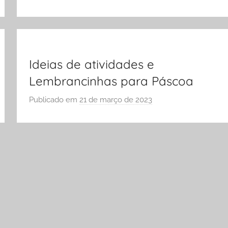
o
A
r
S
Ó
E
Ideias de atividades e
S
Lembrancinhas para Páscoa
C
Publicado em
21 de março de 2023
p
O
o
L
r
A
S
Ó
E
S
C
O
L