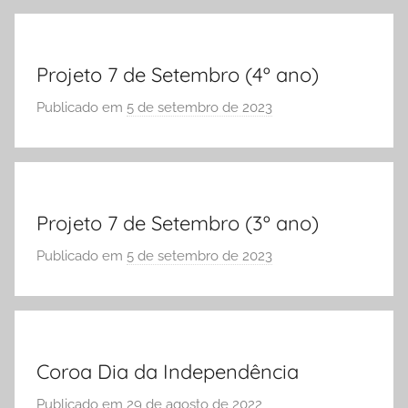
r
e
S
Vestibular,
cursos
Ó
Projeto 7 de Setembro (4º ano)
grátis,
E
matérias
S
Publicado em
5 de setembro de 2023
p
para
C
o
estudo.
O
r
L
S
A
Ó
Projeto 7 de Setembro (3º ano)
E
S
Publicado em
5 de setembro de 2023
p
C
o
O
r
L
S
A
Ó
Coroa Dia da Independência
E
S
Publicado em
29 de agosto de 2022
p