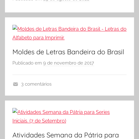
C
o
O
r
L
S
A
Ó
E
S
Moldes de Letras Bandeira do Brasil
C
Publicado em
9 de novembro de 2017
p
O
o
L
r
A
3 comentários
S
M
Ó
o
E
l
S
d
C
e
O
s
Atividades Semana da Pátria para
L