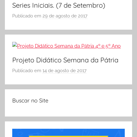
,
Series Iniciais. (7 de Setembro)
A
M
Publicado em
29 de agosto de 2017
p
o
o
l
r
d
S
e
Ó
s
E
d
Projeto Didático Semana da Pátria
S
e
Publicado em
14 de agosto de 2017
p
C
L
o
O
e
r
L
t
S
A
r
Buscar no Site
Ó
a
E
s
S
C
O