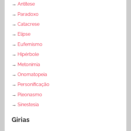
→
Antítese
→
Paradoxo
→
Catacrese
→
Elipse
→
Eufemismo
→
Hipérbole
→
Metonímia
→
Onomatopeia
→
Personificação
→
Pleonasmo
→
Sinestesia
Girias