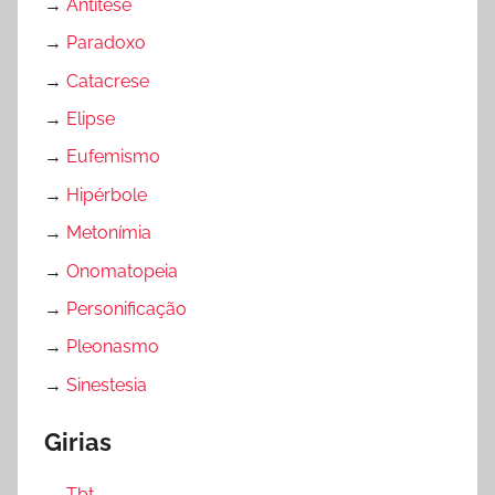
→
Antítese
→
Paradoxo
→
Catacrese
→
Elipse
→
Eufemismo
→
Hipérbole
→
Metonímia
→
Onomatopeia
→
Personificação
→
Pleonasmo
→
Sinestesia
Girias
→
Tbt