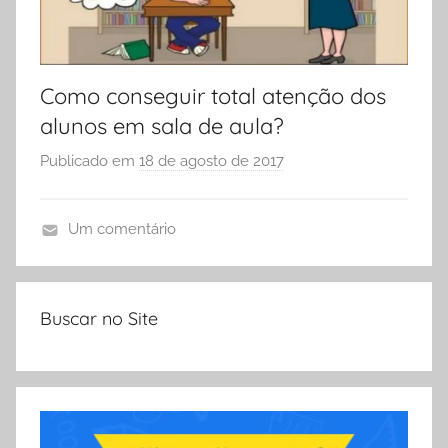
i
c
a
s
Como conseguir total atenção dos
p
alunos em sala de aula?
a
r
Publicado em
18 de agosto de 2017
p
a
o
E
r
Um comentário
d
S
D
u
Ó
i
c
E
c
a
Buscar no Site
S
a
d
C
s
o
O
,
r
L
D
e
A
i
s