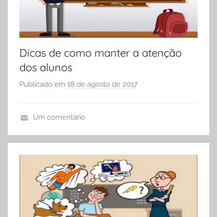
O
L
A
Dicas de como manter a atenção
dos alunos
Publicado em
18 de agosto de 2017
p
o
r
Um comentário
S
D
Ó
i
E
c
S
a
C
s
O
,
L
D
A