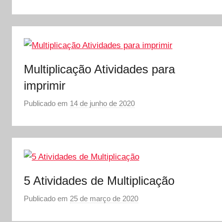
e
o
Vestibular,
r
cursos
S
grátis,
Ó
matérias
E
para
Multiplicação Atividades para
S
estudo.
C
imprimir
O
Publicado em
14 de junho de 2020
p
L
o
A
r
S
Ó
E
5 Atividades de Multiplicação
S
C
Publicado em
25 de março de 2020
p
O
o
L