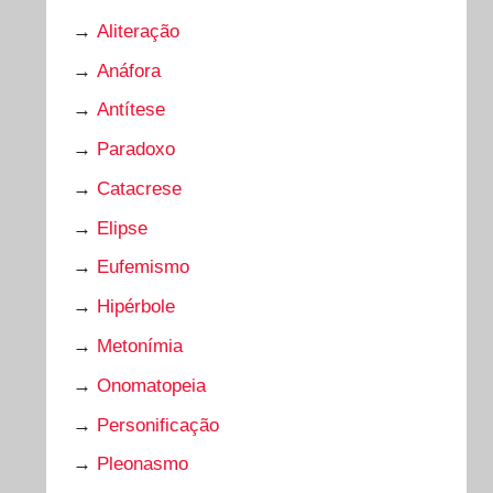
→
Aliteração
→
Anáfora
→
Antítese
→
Paradoxo
→
Catacrese
→
Elipse
→
Eufemismo
→
Hipérbole
→
Metonímia
→
Onomatopeia
→
Personificação
→
Pleonasmo