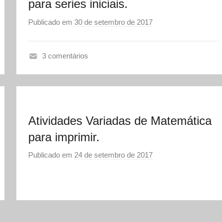
para series iniciais.
A
Publicado em
30 de setembro de 2017
p
o
r
3 comentários
S
A
Ó
T
E
I
S
V
C
Atividades Variadas de Matemática
I
O
D
para imprimir.
L
A
A
Publicado em
24 de setembro de 2017
p
D
o
E
r
S
S
,
Ó
A
E