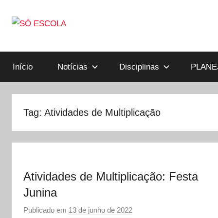
Pular
para
o
Só
SÓ
conteúdo
Escola
é
Início
Notícias
Disciplinas
PLANE
ESCOLA
um
portal
direcionado
Tag:
Atividades de Multiplicação
ao
compartilhamento
de
atividades
educativas,
Atividades de Multiplicação: Festa
dicas
Junina
de
ENEM
Publicado em
13 de junho de 2022
p