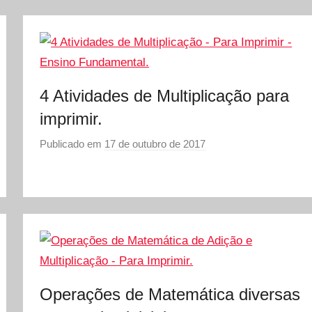
r
S
Ó
E
S
4 Atividades de Multiplicação para
C
O
imprimir.
L
Publicado em
17 de outubro de 2017
p
A
o
r
S
Ó
E
S
C
O
Operações de Matemática diversas
L