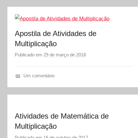
r
A
S
Ó
E
Apostila de Atividades de
S
C
Multiplicação
O
Publicado em
29 de março de 2018
p
L
o
A
r
Um comentário
S
A
Ó
T
E
I
S
V
C
Atividades de Matemática de
I
O
D
Multiplicação
L
A
A
Publicado em
16 de outubro de 2017
p