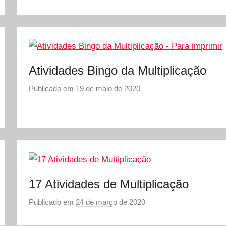
r
S
Ó
E
S
Atividades Bingo da Multiplicação
C
Publicado em
19 de maio de 2020
p
O
o
L
r
A
S
Ó
E
S
C
17 Atividades de Multiplicação
O
Publicado em
24 de março de 2020
p
L
o
A