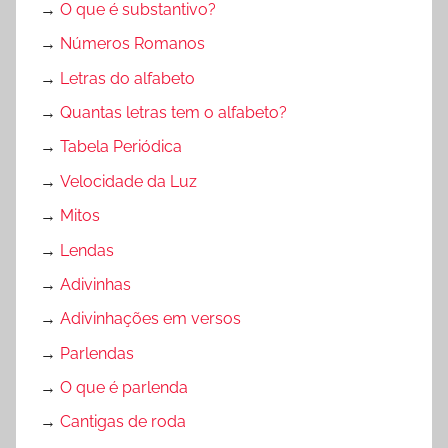
o
→
O que é substantivo?
f
→
Números Romanos
e
→
Letras do alfabeto
s
s
→
Quantas letras tem o alfabeto?
o
→
Tabela Periódica
r
→
Velocidade da Luz
e
s
→
Mitos
,
→
Lendas
A
→
Adivinhas
v
→
Adivinhações em versos
a
l
→
Parlendas
i
→
O que é parlenda
a
→
Cantigas de roda
ç