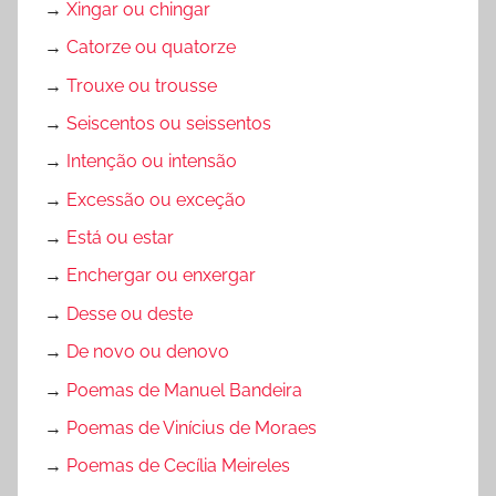
õ
→
Xingar ou chingar
e
→
Catorze ou quatorze
s
→
Trouxe ou trousse
,
B
→
Seiscentos ou seissentos
a
→
Intenção ou intensão
i
→
Excessão ou exceção
x
a
→
Está ou estar
r
→
Enchergar ou enxergar
,
→
Desse ou deste
E
n
→
De novo ou denovo
s
→
Poemas de Manuel Bandeira
i
→
Poemas de Vinícius de Moraes
n
o
→
Poemas de Cecília Meireles
F