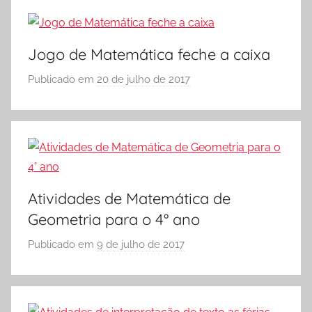
A
S
n
Ó
o
E
Jogo de Matemática feche a caixa
,
S
A
Publicado em
20 de julho de 2017
p
C
t
o
O
i
r
L
v
S
A
i
Ó
d
E
a
S
Atividades de Matemática de
d
C
Geometria para o 4° ano
e
O
s
L
Publicado em
9 de julho de 2017
p
d
A
o
e
r
M
S
a