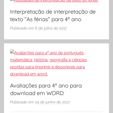
Ó
t
E
Interpretação de interpretação de
e
S
texto “As férias” para 4º ano
m
C
á
O
Publicado em
6 de julho de 2017
p
t
L
o
i
A
r
c
S
a
Ó
,
E
A
S
t
C
i
O
Avaliações para 4º ano para
v
L
i
download em WORD
A
d
Publicado em
24 de junho de 2017
p
a
o
d