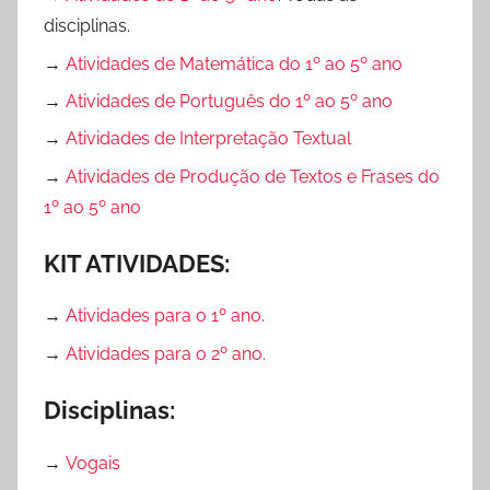
s
,
disciplinas.
s
A
→
Atividades de Matemática do 1º ao 5º ano
o
t
r
i
→
Atividades de Português do 1º ao 5º ano
e
v
→
Atividades de Interpretação Textual
s
i
→
Atividades de Produção de Textos e Frases do
d
1º ao 5º ano
a
d
KIT ATIVIDADES:
e
s
→
Atividades para o 1º ano.
p
→
Atividades para o 2º ano.
a
r
Disciplinas:
a
P
→
Vogais
r