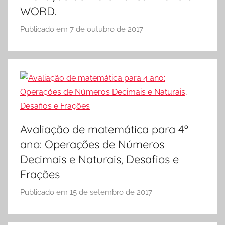
A
c
WORD.
A
D
i
Publicado em
7 de outubro de 2017
p
E
a
o
S
s
r
,
S
A
Ó
t
E
i
S
v
C
i
Avaliação de matemática para 4º
O
d
ano: Operações de Números
L
a
Decimais e Naturais, Desafios e
A
d
Frações
e
s
Publicado em
15 de setembro de 2017
p
4
o
º
r