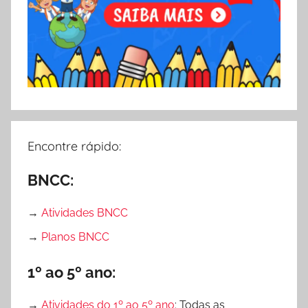
i
d
v
a
i
d
d
e
a
s
d
p
e
a
s
r
Encontre rápido:
p
a
a
I
BNCC:
r
m
a
p
→
Atividades BNCC
P
r
→
Planos BNCC
r
i
o
m
1º ao 5º ano:
f
i
e
r
→
Atividades do 1º ao 5º ano
: Todas as