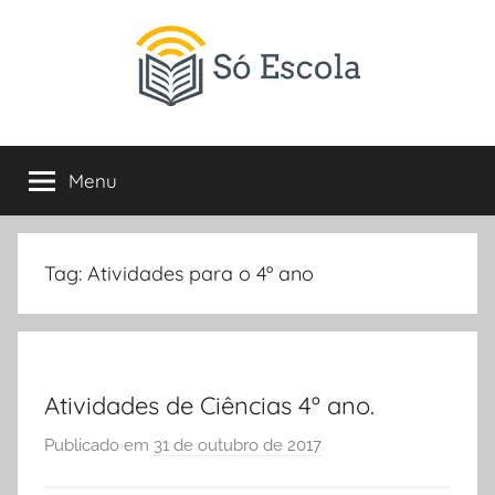
Pular
para
o
conteúdo
SÓ
Só
Escola
Menu
ESCOLA
é
um
portal
direcionado
Tag:
Atividades para o 4º ano
ao
compartilhamento
de
atividades
educativas,
Atividades de Ciências 4º ano.
dicas
Publicado em
31 de outubro de 2017
p
de
o
ENEM