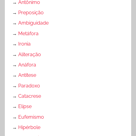
→
Antônimo
u
→
Preposição
n
d
→
Ambiguidade
a
→
Metáfora
m
→
Ironia
e
n
→
Aliteração
t
→
Anáfora
a
→
Antítese
l
→
Paradoxo
→
Catacrese
→
Elipse
→
Eufemismo
→
Hipérbole