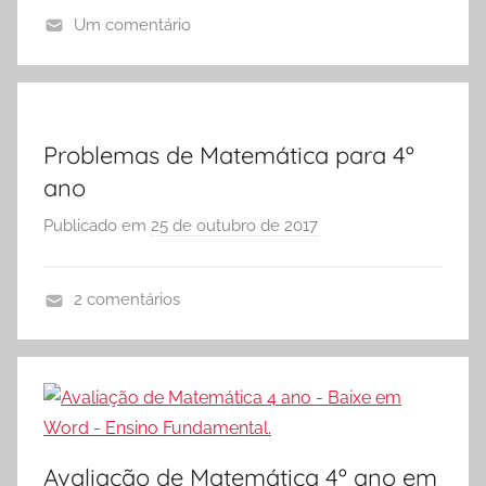
r
e
Um comentário
S
Vestibular,
A
cursos
Ó
t
grátis,
E
i
matérias
S
v
para
C
Problemas de Matemática para 4º
i
estudo.
O
ano
d
L
a
Publicado em
25 de outubro de 2017
p
A
d
o
e
r
2 comentários
s
S
A
d
Ó
T
e
E
I
C
S
V
i
C
I
ê
O
D
Avaliação de Matemática 4º ano em
n
L