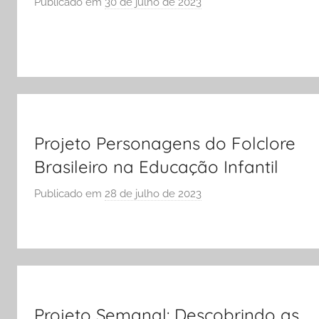
Publicado em
30 de julho de 2023
p
O
o
L
r
A
S
Ó
E
S
C
Projeto Personagens do Folclore
O
Brasileiro na Educação Infantil
L
A
Publicado em
28 de julho de 2023
p
o
r
S
Ó
E
S
Projeto Semanal: Descobrindo as