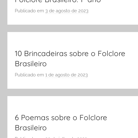
ENEM
Publicado em
3 de agosto de 2023
p
e
o
Vestibular,
r
cursos
S
grátis,
Ó
matérias
E
10 Brincadeiras sobre o Folclore
para
S
Brasileiro
estudo.
C
Publicado em
1 de agosto de 2023
p
O
o
L
r
A
S
Ó
E
6 Poemas sobre o Folclore
S
Brasileiro
C