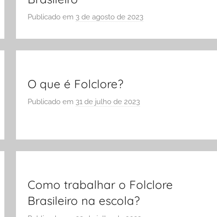
Publicado em
3 de agosto de 2023
p
o
r
S
Ó
E
O que é Folclore?
S
Publicado em
31 de julho de 2023
p
C
o
O
r
L
S
A
Ó
E
S
Como trabalhar o Folclore
C
Brasileiro na escola?
O
L