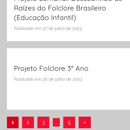
C
Raízes do Folclore Brasileiro
O
(Educação Infantil)
L
A
Publicado em
27 de julho de 2023
p
o
r
S
Ó
E
Projeto Folclore 3° Ano
S
Publicado em
26 de julho de 2023
p
C
o
O
r
L
S
A
Ó
E
Paginação
Post
1
2
3
…
5
»
S