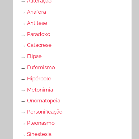
→
Aliteração
→
Anáfora
→
Antítese
→
Paradoxo
→
Catacrese
→
Elipse
→
Eufemismo
→
Hipérbole
→
Metonímia
→
Onomatopeia
→
Personificação
→
Pleonasmo
→
Sinestesia