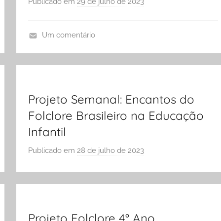
Publicado em
29 de julho de 2023
p
A
o
r
Um comentário
S
A
Ó
r
E
t
S
i
C
Projeto Semanal: Encantos do
g
O
o
Folclore Brasileiro na Educação
L
s
Infantil
A
E
Publicado em
28 de julho de 2023
p
d
o
u
r
c
S
a
Ó
c
E
i
Projeto Folclore 4° Ano