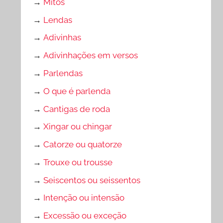
→
Mitos
→
Lendas
→
Adivinhas
→
Adivinhações em versos
→
Parlendas
→
O que é parlenda
→
Cantigas de roda
→
Xingar ou chingar
→
Catorze ou quatorze
→
Trouxe ou trousse
→
Seiscentos ou seissentos
→
Intenção ou intensão
→
Excessão ou exceção