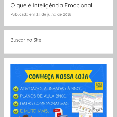
E
O que é Inteligência Emocional
S
Publicado em
24 de julho de 2018
p
C
o
O
r
L
S
A
Buscar no Site
Ó
E
S
C
O
L
A