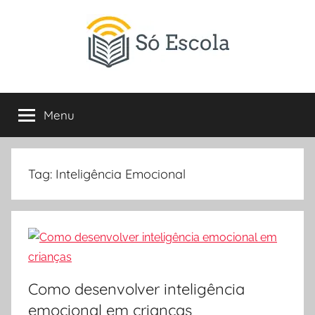
Pular
para
o
conteúdo
SÓ
Só
Escola
Menu
ESCOLA
é
um
portal
direcionado
Tag:
Inteligência Emocional
ao
compartilhamento
de
atividades
educativas,
dicas
Como desenvolver inteligência
de
ENEM
emocional em crianças