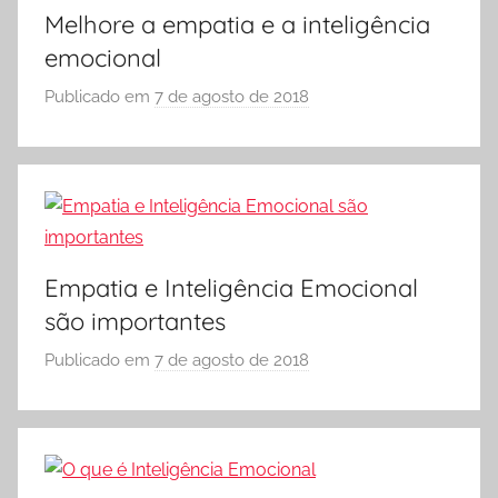
g
Melhore a empatia e a inteligência
O
o
emocional
L
s
A
Publicado em
7 de agosto de 2018
p
E
o
d
r
u
S
c
Ó
a
E
c
S
i
Empatia e Inteligência Emocional
C
o
são importantes
O
n
L
Publicado em
7 de agosto de 2018
p
a
A
o
i
r
s
S
Ó