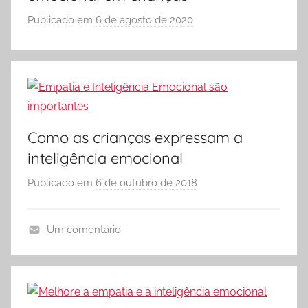
e
Publicado em
6 de agosto de 2020
p
Vestibular,
o
cursos
r
grátis,
matérias
S
para
Ó
estudo.
E
S
Como as crianças expressam a
C
inteligência emocional
O
L
Publicado em
6 de outubro de 2018
p
A
o
r
Um comentário
S
A
Ó
r
E
t
S
i
C