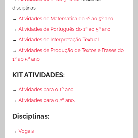
a
i
ç
disciplinas.
t
v
ã
→
Atividades de Matemática do 1º ao 5º ano
a
i
o
l
d
,
→
Atividades de Português do 1º ao 5º ano
i
a
A
→
Atividades de Interpretação Textual
n
d
t
→
Atividades de Produção de Textos e Frases do
a
e
i
1º ao 5º ano
s
s
v
,
p
i
KIT ATIVIDADES:
D
a
d
a
r
a
→
Atividades para o 1º ano.
t
a
d
a
P
→
Atividades para o 2º ano.
e
s
r
s
Disciplinas:
C
o
d
o
f
e
→
Vogais
m
e
L