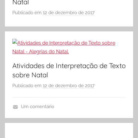
Natal
S
v
C
i
Publicado em
12 de dezembro de 2017
p
O
d
o
L
a
r
A
d
S
e
Ó
s
E
d
S
Atividades de Interpretação de Texto
e
C
sobre Natal
I
O
n
L
Publicado em
12 de dezembro de 2017
p
t
A
o
e
r
Um comentário
r
S
A
p
Ó
t
r
E
i
e
S