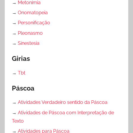
→
Metonímia
E
A
T
→
Onomatopeia
t
E
i
→
Personificação
X
v
→
Pleonasmo
T
i
O
→
Sinestesia
d
a
Girias
d
e
→
Tbt
s
p
Páscoa
a
r
→
Atividades Verdadeiro sentido da Páscoa
a
→
Atividades de Páscoa com Interpretação de
P
r
Texto
o
→
Atividades para Páscoa