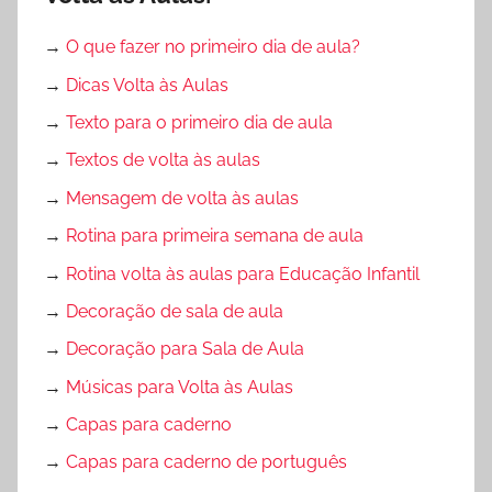
O
→
O que fazer no primeiro dia de aula?
D
E
→
Dicas Volta às Aulas
T
→
Texto para o primeiro dia de aula
E
→
Textos de volta às aulas
X
T
→
Mensagem de volta às aulas
O
→
Rotina para primeira semana de aula
→
Rotina volta às aulas para Educação Infantil
→
Decoração de sala de aula
→
Decoração para Sala de Aula
→
Músicas para Volta às Aulas
→
Capas para caderno
→
Capas para caderno de português