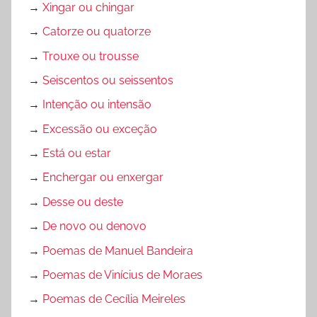
d
→
Xingar ou chingar
E
n
e
→
Catorze ou quatorze
T
t
P
A
e
→
Trouxe ou trousse
o
Ç
r
r
→
Seiscentos ou seissentos
Ã
p
t
→
Intenção ou intensão
O
r
u
D
e
→
Excessão ou exceção
g
E
t
u
→
Está ou estar
T
a
ê
→
Enchergar ou enxergar
E
ç
s
X
ã
→
Desse ou deste
,
T
o
A
→
De novo ou denovo
O
d
t
→
Poemas de Manuel Bandeira
,
e
i
→
Poemas de Vinícius de Moraes
N
T
v
a
e
i
→
Poemas de Cecília Meireles
t
x
d