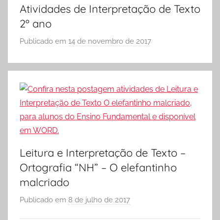
v
t
C
Atividades de Interpretação de Texto
i
a
O
2º ano
d
ç
L
a
ã
Publicado em
14 de novembro de 2017
p
A
d
o
o
e
,
r
s
A
S
d
t
Ó
e
i
E
I
v
S
n
i
C
t
d
O
Leitura e Interpretação de Texto –
e
a
L
Ortografia “NH” – O elefantinho
r
d
A
p
malcriado
e
r
s
Publicado em
8 de julho de 2017
p
e
E
o
t
d