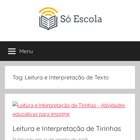
Pular
para
o
conteúdo
SÓ
Só
Escola
Menu
ESCOLA
é
um
portal
direcionado
Tag:
Leitura e Interpretação de Texto
ao
compartilhamento
de
atividades
educativas,
dicas
Leitura e Interpretação de Tirinhas
de
ENEM
Publicado em
11 de janeiro de 2018
p