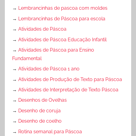
o
→
Lembrancinhas de pascoa com moldes
s
i
→
Lembrancinhas de Páscoa para escola
n
→
Atividades de Páscoa
t
→
Atividades de Páscoa Educação Infantil
e
r
→
Atividades de Páscoa para Ensino
p
Fundamental
r
→
Atividades de Páscoa 1 ano
e
→
Atividades de Produção de Texto para Páscoa
t
a
→
Atividades de Interpretação de Texto Páscoa
ç
→
Desenhos de Ovelhas
ã
→
Desenho de coruja
o
d
→
Desenho de coelho
e
→
Rotina semanal para Páscoa
T