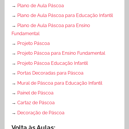
→
Plano de Aula Páscoa
e
x
→
Plano de Aula Páscoa para Educação Infantil
t
→
Plano de Aula Páscoa para Ensino
o
Fundamental
,
→
Projeto Páscoa
I
N
→
Projeto Páscoa para Ensino Fundamental
T
→
Projeto Páscoa Educação Infantil
E
→
Portas Decoradas para Páscoa
R
P
→
Mural de Páscoa para Educação Infantil
R
→
Painel de Páscoa
E
→
Cartaz de Páscoa
T
A
→
Decoração de Páscoa
Ç
Volta às Aulas:
Ã