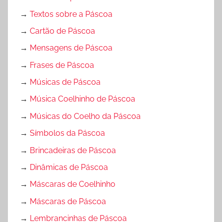
f
→
Textos sobre a Páscoa
e
→
Cartão de Páscoa
s
s
→
Mensagens de Páscoa
o
→
Frases de Páscoa
r
→
Músicas de Páscoa
e
s
→
Música Coelhinho de Páscoa
,
→
Músicas do Coelho da Páscoa
E
→
Símbolos da Páscoa
x
e
→
Brincadeiras de Páscoa
r
→
Dinâmicas de Páscoa
c
→
Máscaras de Coelhinho
í
c
→
Máscaras de Páscoa
i
→
Lembrancinhas de Páscoa