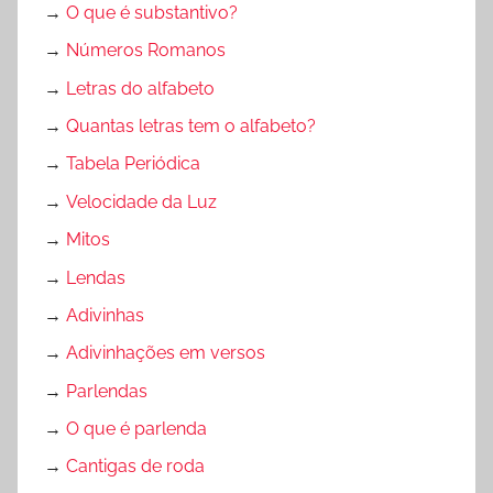
e
s
e
→
O que é substantivo?
m
s
i
→
Números Romanos
o
o
t
→
Letras do alfabeto
r
r
u
a
e
r
→
Quantas letras tem o alfabeto?
t
s
a
→
Tabela Periódica
i
,
,
→
Velocidade da Luz
v
E
A
a
x
t
→
Mitos
s
e
i
→
Lendas
,
r
v
→
Adivinhas
I
c
i
N
í
→
Adivinhações em versos
d
T
c
a
→
Parlendas
E
i
d
→
O que é parlenda
R
o
e
P
s
→
Cantigas de roda
s
R
i