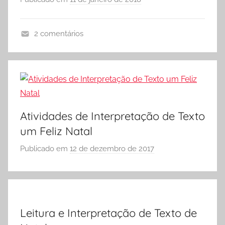
e
o
Vestibular,
r
cursos
2 comentários
S
grátis,
A
Ó
matérias
T
E
para
I
estudo.
S
V
C
I
O
D
Atividades de Interpretação de Texto
L
A
um Feliz Natal
A
D
Publicado em
12 de dezembro de 2017
p
E
o
S
r
,
S
A
Ó
t
Leitura e Interpretação de Texto de
E
i