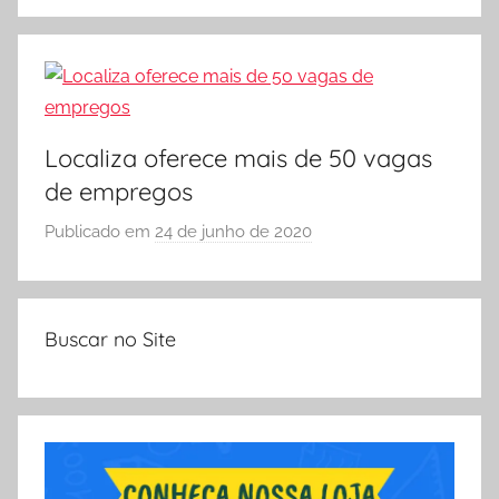
e
r
Vestibular,
S
cursos
Ó
grátis,
E
matérias
S
para
Localiza oferece mais de 50 vagas
C
estudo.
de empregos
O
L
Publicado em
24 de junho de 2020
p
A
o
r
S
Buscar no Site
Ó
E
S
C
O
L