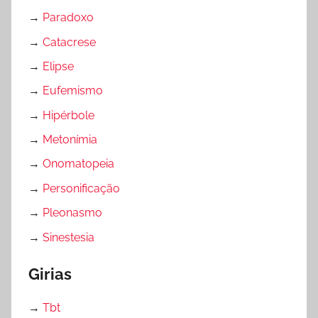
→
Paradoxo
→
Catacrese
→
Elipse
→
Eufemismo
→
Hipérbole
→
Metonímia
→
Onomatopeia
→
Personificação
→
Pleonasmo
→
Sinestesia
Girias
→
Tbt