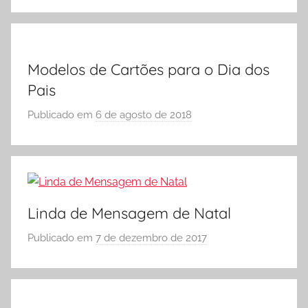
O
r
L
S
A
Ó
Modelos de Cartões para o Dia dos
E
Pais
S
C
Publicado em
6 de agosto de 2018
p
O
o
L
r
A
S
Ó
E
Linda de Mensagem de Natal
S
Publicado em
7 de dezembro de 2017
p
C
o
O
r
L
S
A