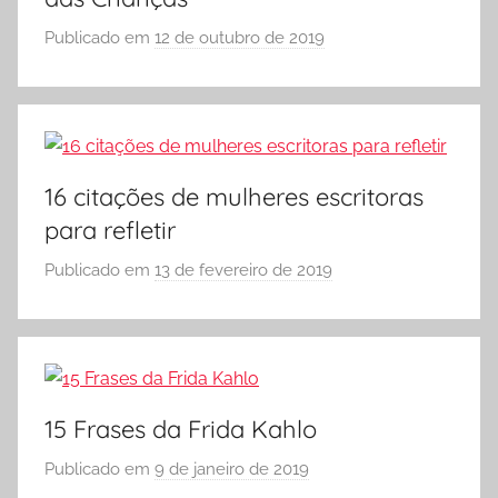
C
O
Publicado em
12 de outubro de 2019
p
L
o
A
r
S
Ó
E
16 citações de mulheres escritoras
S
para refletir
C
O
Publicado em
13 de fevereiro de 2019
p
L
o
A
r
S
Ó
E
15 Frases da Frida Kahlo
S
Publicado em
9 de janeiro de 2019
p
C
o