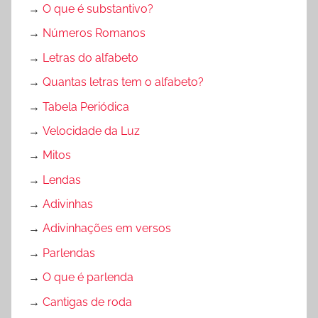
→
O que é substantivo?
S
A
→
Números Romanos
G
→
Letras do alfabeto
E
→
Quantas letras tem o alfabeto?
N
S
→
Tabela Periódica
,
→
Velocidade da Luz
N
→
Mitos
a
t
→
Lendas
a
→
Adivinhas
l
→
Adivinhações em versos
→
Parlendas
→
O que é parlenda
→
Cantigas de roda