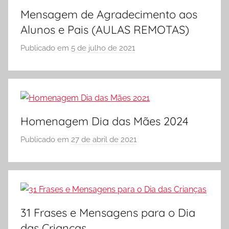
S
Mensagem de Agradecimento aos
C
Alunos e Pais (AULAS REMOTAS)
O
L
Publicado em
5 de julho de 2021
p
A
o
r
S
Ó
E
Homenagem Dia das Mães 2024
S
Publicado em
27 de abril de 2021
p
C
o
O
r
L
S
A
Ó
E
31 Frases e Mensagens para o Dia
S
das Crianças