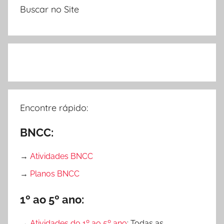
õ
posts
O
Buscar no Site
e
L
s
A
,
D
a
t
a
s
Encontre rápido:
C
BNCC:
o
m
→
Atividades BNCC
e
m
→
Planos BNCC
o
r
1º ao 5º ano:
a
t
→
Atividades do 1º ao 5º ano
: Todas as