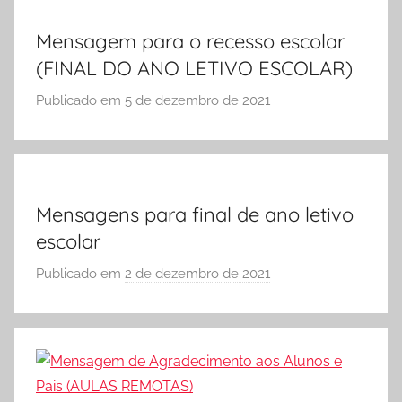
cursos
Ó
grátis,
Mensagem para o recesso escolar
E
matérias
(FINAL DO ANO LETIVO ESCOLAR)
S
para
C
estudo.
Publicado em
5 de dezembro de 2021
p
O
o
L
r
A
S
Ó
Mensagens para final de ano letivo
E
escolar
S
C
Publicado em
2 de dezembro de 2021
p
O
o
L
r
A
S
Ó
E