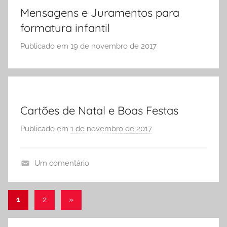
Ó
Mensagens e Juramentos para
E
formatura infantil
S
C
Publicado em
19 de novembro de 2017
p
O
o
L
r
A
S
Ó
Cartões de Natal e Boas Festas
E
S
Publicado em
1 de novembro de 2017
p
C
o
O
r
Um comentário
L
S
C
A
Ó
a
E
Paginação
Post
1
2
»
r
S
seguinte
de
t
C