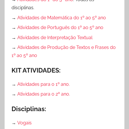
i
disciplinas.
v
→
Atividades de Matemática do 1º ao 5º ano
a
→
Atividades de Português do 1º ao 5º ano
s
,
→
Atividades de Interpretação Textual
M
→
Atividades de Produção de Textos e Frases do
e
1º ao 5º ano
n
s
KIT ATIVIDADES:
a
g
→
Atividades para o 1º ano.
e
→
Atividades para o 2º ano.
m
,
Disciplinas:
M
E
→
Vogais
N