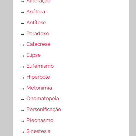
→
Aliteração
→
Anáfora
→
Antítese
→
Paradoxo
→
Catacrese
→
Elipse
→
Eufemismo
→
Hipérbole
→
Metonímia
→
Onomatopeia
→
Personificação
→
Pleonasmo
→
Sinestesia