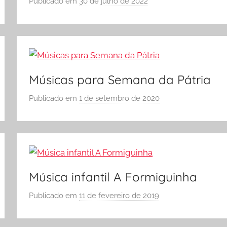
Publicado em
30 de julho de 2022
p
o
r
S
Ó
E
Músicas para Semana da Pátria
S
C
Publicado em
1 de setembro de 2020
p
O
o
L
r
A
S
Ó
E
Música infantil A Formiguinha
S
C
Publicado em
11 de fevereiro de 2019
p
O
o
L
r