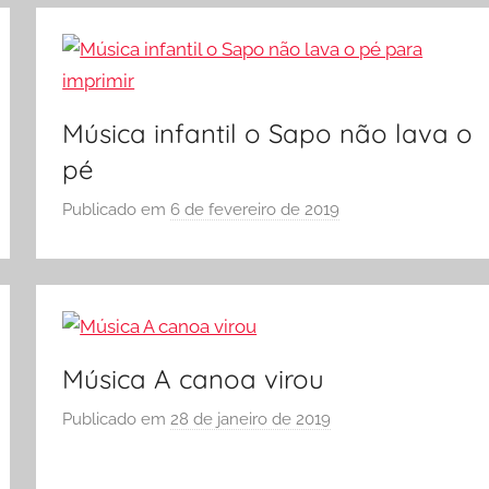
A
S
Ó
E
S
Música infantil o Sapo não lava o
C
O
pé
L
Publicado em
6 de fevereiro de 2019
p
A
o
r
S
Ó
E
Música A canoa virou
S
C
Publicado em
28 de janeiro de 2019
p
O
o
L
r