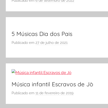
Publicado em
6 de setembro de 2022
p
ENEM
o
e
r
Vestibular,
S
cursos
Ó
grátis,
E
5 Músicas Dia dos Pais
matérias
S
Publicado em
27 de julho de 2021
p
para
C
o
estudo.
O
r
L
S
A
Ó
E
S
Música infantil Escravos de Jò
C
O
Publicado em
11 de fevereiro de 2019
p
L
o
A
r