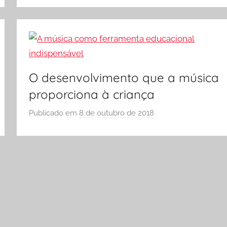
A
S
Ó
E
S
C
O
O desenvolvimento que a música
L
proporciona à criança
A
Publicado em
8 de outubro de 2018
p
o
r
S
Ó
E
S
C
O