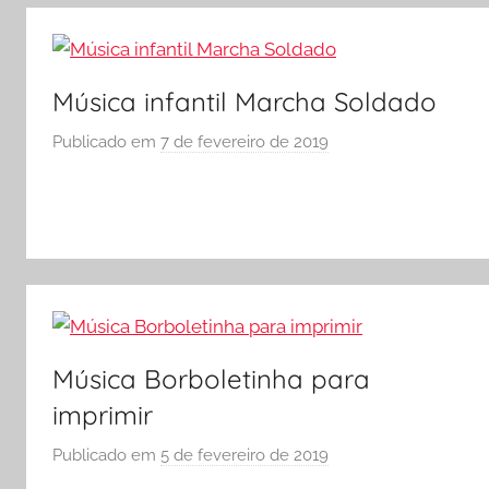
S
Ó
E
Música infantil Marcha Soldado
S
C
Publicado em
7 de fevereiro de 2019
p
O
o
L
r
A
S
Ó
E
S
C
O
Música Borboletinha para
L
imprimir
A
Publicado em
5 de fevereiro de 2019
p
o