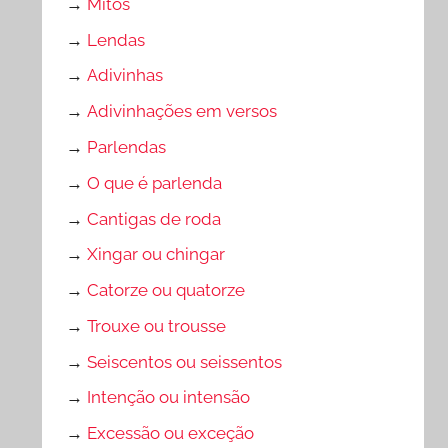
→
Mitos
→
Lendas
→
Adivinhas
→
Adivinhações em versos
→
Parlendas
→
O que é parlenda
→
Cantigas de roda
→
Xingar ou chingar
→
Catorze ou quatorze
→
Trouxe ou trousse
→
Seiscentos ou seissentos
→
Intenção ou intensão
→
Excessão ou exceção