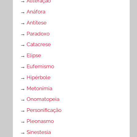
→
Aliteração
→
Anáfora
→
Antítese
→
Paradoxo
→
Catacrese
→
Elipse
→
Eufemismo
→
Hipérbole
→
Metonímia
→
Onomatopeia
→
Personificação
→
Pleonasmo
→
Sinestesia