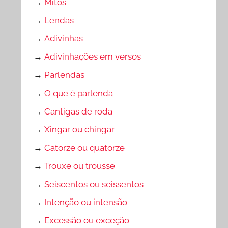
→
Mitos
→
Lendas
→
Adivinhas
→
Adivinhações em versos
→
Parlendas
→
O que é parlenda
→
Cantigas de roda
→
Xingar ou chingar
→
Catorze ou quatorze
→
Trouxe ou trousse
→
Seiscentos ou seissentos
→
Intenção ou intensão
→
Excessão ou exceção