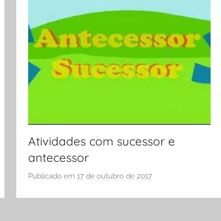
S
C
O
L
A
Atividades com sucessor e
antecessor
Publicado em
17 de outubro de 2017
p
o
r
S