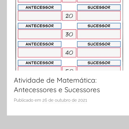
S
C
O
L
A
Atividade de Matemática:
Antecessores e Sucessores
Publicado em
26 de outubro de 2021
p
o
r
S