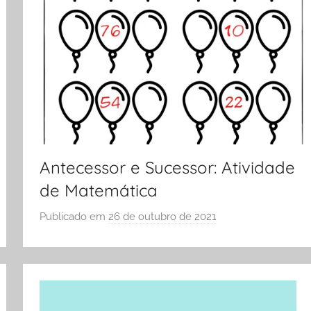
Antecessor e Sucessor: Atividade
de Matemática
Publicado em
26 de outubro de 2021
p
o
r
S
Ó
E