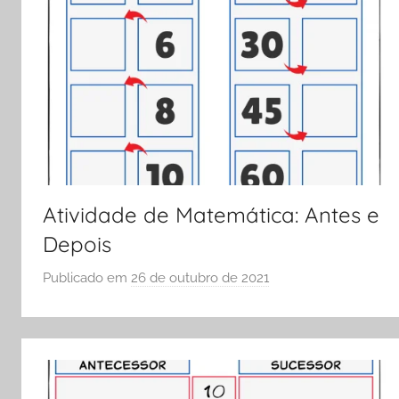
ENEM
e
Vestibular,
cursos
grátis,
matérias
para
estudo.
Atividade de Matemática: Antes e
Depois
Publicado em
26 de outubro de 2021
p
o
r
S
Ó
E