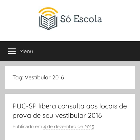
Pular
para
o
conteúdo
SÓ
Só
Escola
Menu
ESCOLA
é
um
portal
direcionado
Tag:
Vestibular 2016
ao
compartilhamento
de
PUC-SP libera consulta aos locais de
atividades
educativas,
prova de seu vestibular 2016
dicas
Publicado em
4 de dezembro de 2015
p
de
o
ENEM