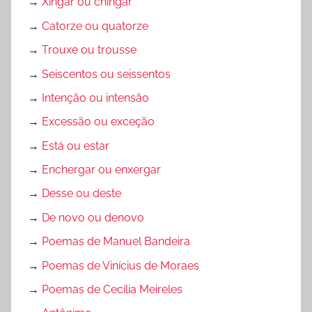
→
Xingar ou chingar
→
Catorze ou quatorze
→
Trouxe ou trousse
→
Seiscentos ou seissentos
→
Intenção ou intensão
→
Excessão ou exceção
→
Está ou estar
→
Enchergar ou enxergar
→
Desse ou deste
→
De novo ou denovo
→
Poemas de Manuel Bandeira
→
Poemas de Vinícius de Moraes
→
Poemas de Cecília Meireles