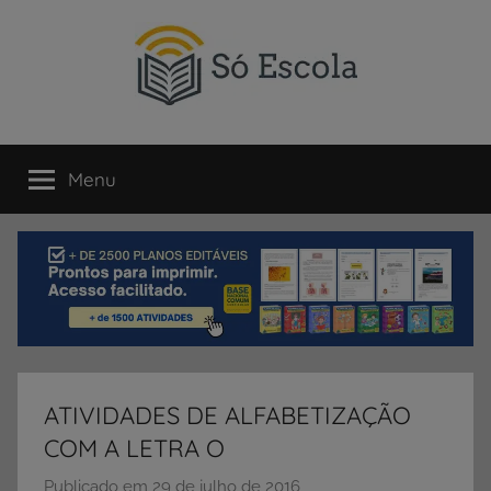
Pular
para
o
conteúdo
SÓ
Só
Escola
Menu
ESCOLA
é
um
portal
direcionado
ao
compartilhamento
de
atividades
educativas,
ATIVIDADES DE ALFABETIZAÇÃO
dicas
COM A LETRA O
de
ENEM
Publicado em
29 de julho de 2016
p