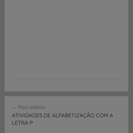
A
Navegação
T
Post anterior
de
I
ATIVIDADES DE ALFABETIZAÇÃO COM A
V
Post
LETRA P
I