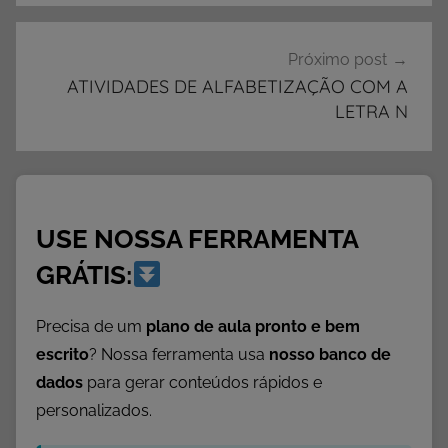
D
A
D
Próximo post
E
ATIVIDADES DE ALFABETIZAÇÃO COM A
LETRA N
S
,
A
t
i
USE NOSSA FERRAMENTA
v
i
GRÁTIS:
d
a
Precisa de um
plano de aula pronto e bem
d
escrito
? Nossa ferramenta usa
nosso banco de
e
dados
para gerar conteúdos rápidos e
s
personalizados.
c
o