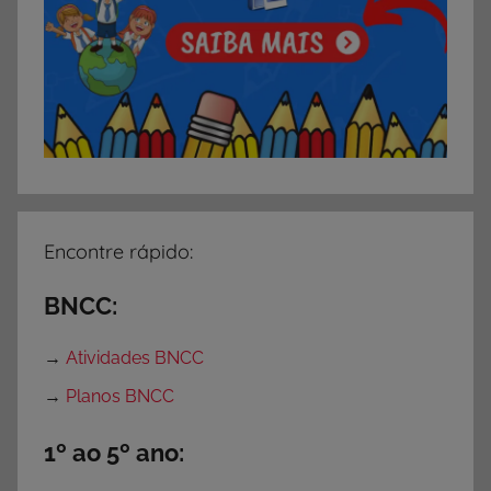
i
v
i
d
a
d
e
s
p
Encontre rápido:
a
r
BNCC:
a
P
→
Atividades BNCC
r
→
Planos BNCC
o
f
1º ao 5º ano:
e