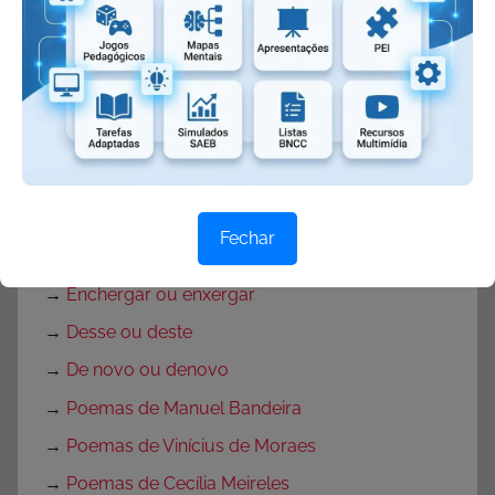
→
Xingar ou chingar
→
Catorze ou quatorze
→
Trouxe ou trousse
→
Seiscentos ou seissentos
→
Intenção ou intensão
→
Excessão ou exceção
Fechar
→
Está ou estar
→
Enchergar ou enxergar
→
Desse ou deste
→
De novo ou denovo
→
Poemas de Manuel Bandeira
→
Poemas de Vinícius de Moraes
→
Poemas de Cecília Meireles