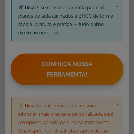
×
Dica:
Use nossa ferramenta para criar
m
a
planos de aula alinhados à BNCC de forma
L
rápida, gratuita e prática — tudo online,
e
direto no nosso site!
t
r
a
O
CONHEÇA NOSSA
,
FERRAMENTA!
A
t
i
v
×
Dica:
Quanto mais detalhes você
i
informar, mais precisa e personalizada será
d
a resposta gerada pela nossa ferramenta.
a
Seja específico, detalhista e aproveite ao
d