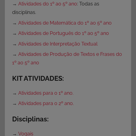
s
→
Atividades do 1º ao 5º ano
: Todas as
s
disciplinas.
o
→
Atividades de Matemática do 1º ao 5º ano
r
→
Atividades de Português do 1º ao 5º ano
e
s
→
Atividades de Interpretação Textual
,
→
Atividades de Produção de Textos e Frases do
S
1º ao 5º ano
e
m
KIT ATIVIDADES:
c
a
→
Atividades para o 1º ano.
t
→
Atividades para o 2º ano.
e
g
Disciplinas:
o
r
→
Vogais