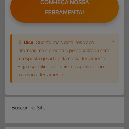
i
CONHEÇA NOSSA
v
FERRAMENTA!
i
d
a
d
×
Dica:
Quanto mais detalhes você
e
informar, mais precisa e personalizada será
s
a resposta gerada pela nossa ferramenta.
d
Seja específico, detalhista e aproveite ao
e
máximo a ferramenta!
A
d
i
ç
ã
Buscar no Site
o
,
A