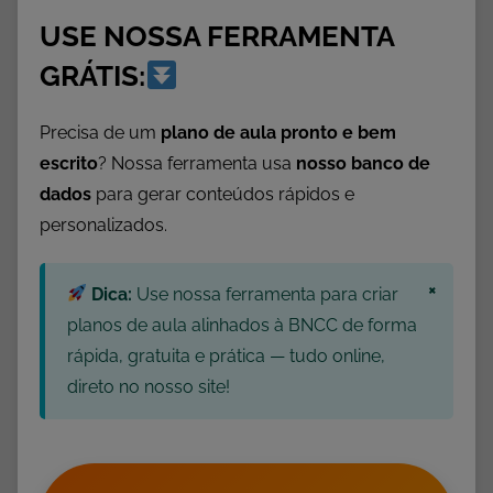
t
USE NOSSA FERRAMENTA
i
v
GRÁTIS:
i
d
Precisa de um
plano de aula pronto e bem
a
escrito
? Nossa ferramenta usa
nosso banco de
d
dados
para gerar conteúdos rápidos e
e
personalizados.
s
3
×
º
Dica:
Use nossa ferramenta para criar
A
planos de aula alinhados à BNCC de forma
n
rápida, gratuita e prática — tudo online,
o
direto no nosso site!
,
A
t