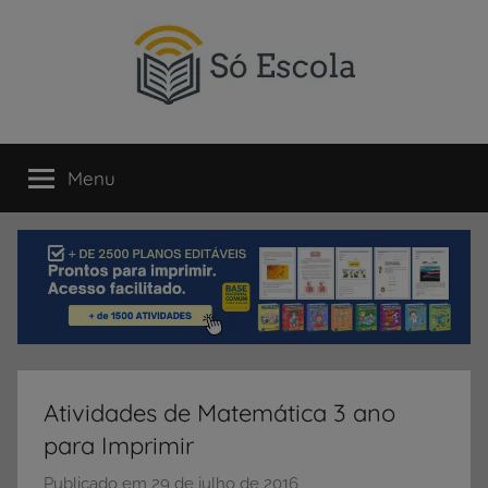
Pular
para
o
conteúdo
SÓ
Só
Escola
Menu
ESCOLA
é
um
portal
direcionado
ao
compartilhamento
de
atividades
educativas,
Atividades de Matemática 3 ano
dicas
para Imprimir
de
ENEM
Publicado em
29 de julho de 2016
p