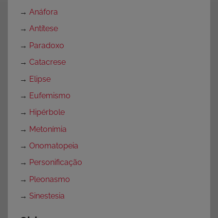
→
Anáfora
→
Antítese
→
Paradoxo
→
Catacrese
→
Elipse
→
Eufemismo
→
Hipérbole
→
Metonímia
→
Onomatopeia
→
Personificação
→
Pleonasmo
→
Sinestesia