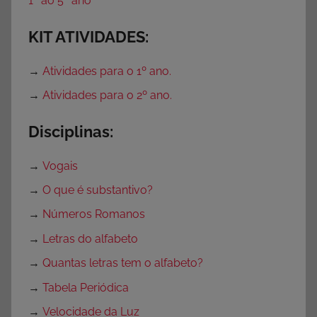
1º ao 5º ano
M
u
KIT ATIVIDADES:
l
t
→
Atividades para o 1º ano.
i
→
Atividades para o 2º ano.
p
l
Disciplinas:
i
c
→
Vogais
a
ç
→
O que é substantivo?
ã
→
Números Romanos
o
→
Letras do alfabeto
,
→
Quantas letras tem o alfabeto?
A
t
→
Tabela Periódica
i
→
Velocidade da Luz