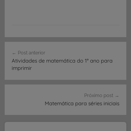
A
Navegação
T
Post anterior
de
I
Atividades de matemática do 1° ano para
V
Post
imprimir
I
D
A
D
Próximo post
E
Matemática para séries iniciais
S
,
A