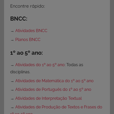
t
Encontre rápido:
i
c
BNCC:
a
,
→
Atividades BNCC
A
→
Planos BNCC
t
i
1º ao 5º ano:
v
i
→
Atividades do 1º ao 5º ano
: Todas as
d
disciplinas.
a
→
Atividades de Matemática do 1º ao 5º ano
d
→
Atividades de Português do 1º ao 5º ano
e
s
→
Atividades de Interpretação Textual
d
→
Atividades de Produção de Textos e Frases do
e