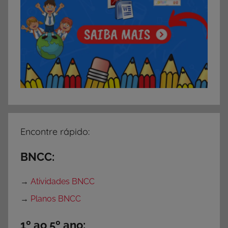
d
a
d
e
s
p
a
r
a
I
Encontre rápido:
m
p
BNCC:
r
i
→
Atividades BNCC
m
→
Planos BNCC
i
r
1º ao 5º ano: