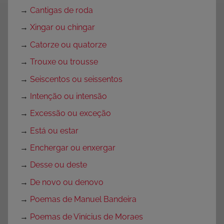
→
Cantigas de roda
o
r
→
Xingar ou chingar
i
→
Catorze ou quatorze
a
→
Trouxe ou trousse
→
Seiscentos ou seissentos
→
Intenção ou intensão
→
Excessão ou exceção
→
Está ou estar
→
Enchergar ou enxergar
→
Desse ou deste
→
De novo ou denovo
→
Poemas de Manuel Bandeira
→
Poemas de Vinícius de Moraes