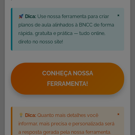
s
3
×
º
Dica:
Use nossa ferramenta para criar
A
planos de aula alinhados à BNCC de forma
n
rápida, gratuita e prática — tudo online,
o
direto no nosso site!
,
A
t
i
CONHEÇA NOSSA
v
FERRAMENTA!
i
d
a
d
×
Dica:
Quanto mais detalhes você
e
informar, mais precisa e personalizada será
s
a resposta gerada pela nossa ferramenta.
d