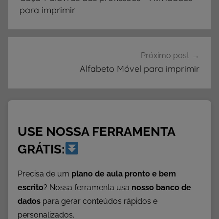
V
Post
para imprimir
I
D
A
D
Próximo post
E
Alfabeto Móvel para imprimir
S
,
A
t
USE NOSSA FERRAMENTA
i
v
GRÁTIS:
i
d
Precisa de um
plano de aula pronto e bem
a
escrito
? Nossa ferramenta usa
nosso banco de
d
dados
para gerar conteúdos rápidos e
e
personalizados.