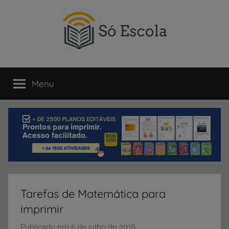
Pular
para
o
conteúdo
SÓ
Só
Escola
Menu
ESCOLA
é
um
portal
direcionado
ao
compartilhamento
de
atividades
educativas,
Tarefas de Matemática para
dicas
imprimir
de
ENEM
Publicado em
5 de julho de 2016
p