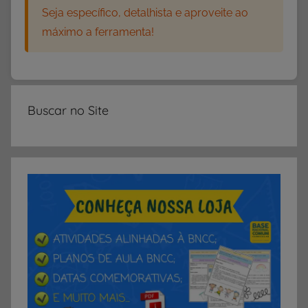
Seja específico, detalhista e aproveite ao
e
máximo a ferramenta!
M
a
t
e
m
Buscar no Site
á
t
i
c
a
,
A
t
i
v
i