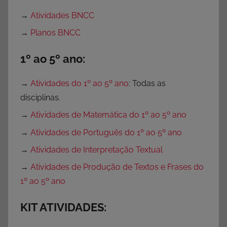
,
→
Atividades BNCC
A
→
Planos BNCC
t
i
1º ao 5º ano:
v
i
→
Atividades do 1º ao 5º ano
: Todas as
d
disciplinas.
a
→
Atividades de Matemática do 1º ao 5º ano
d
e
→
Atividades de Português do 1º ao 5º ano
s
→
Atividades de Interpretação Textual
p
→
Atividades de Produção de Textos e Frases do
a
1º ao 5º ano
r
a
KIT ATIVIDADES:
P
r