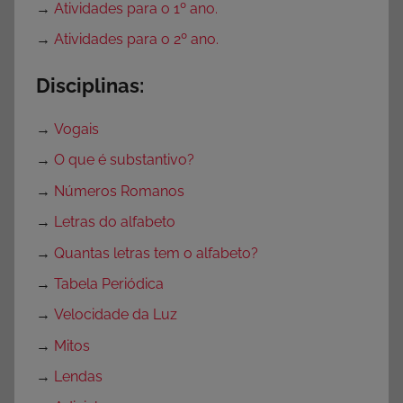
→
Atividades para o 1º ano.
o
→
Atividades para o 2º ano.
f
e
Disciplinas:
s
s
→
Vogais
o
r
→
O que é substantivo?
e
→
Números Romanos
s
→
Letras do alfabeto
,
S
→
Quantas letras tem o alfabeto?
e
→
Tabela Periódica
m
→
Velocidade da Luz
c
a
→
Mitos
t
→
Lendas
e