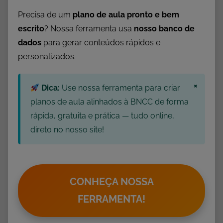
r
Precisa de um
plano de aula pronto e bem
e
escrito
? Nossa ferramenta usa
nosso banco de
t
dados
para gerar conteúdos rápidos e
a
personalizados.
ç
ã
×
o
Dica:
Use nossa ferramenta para criar
,
planos de aula alinhados à BNCC de forma
A
rápida, gratuita e prática — tudo online,
t
direto no nosso site!
i
v
i
d
CONHEÇA NOSSA
a
FERRAMENTA!
d
e