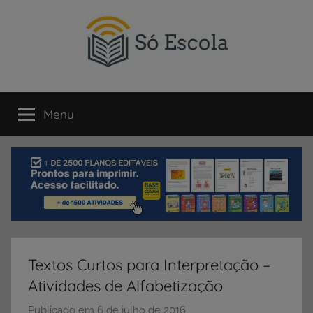
Pular
para
o
conteúdo
SÓ
Só
Escola
Menu
ESCOLA
é
um
portal
direcionado
ao
compartilhamento
de
atividades
educativas,
Textos Curtos para Interpretação –
dicas
Atividades de Alfabetização
de
ENEM
Publicado em
6 de julho de 2016
p