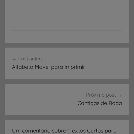
A
Navegação
T
Post anterior
de
I
Alfabeto Móvel para imprimir
V
Post
I
D
A
Próximo post
D
Cantigas de Roda
E
S
,
Um comentário sobre “
Textos Curtos para
A