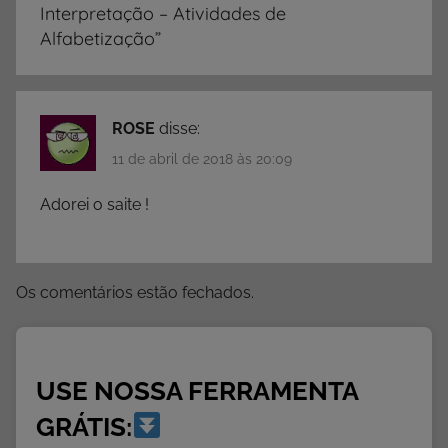
Interpretação – Atividades de
t
Alfabetização
”
i
v
i
d
ROSE
disse:
a
11 de abril de 2018 às 20:09
d
Adorei o saite !
e
s
d
e
Os comentários estão fechados.
I
n
t
USE NOSSA FERRAMENTA
e
r
GRÁTIS:
p