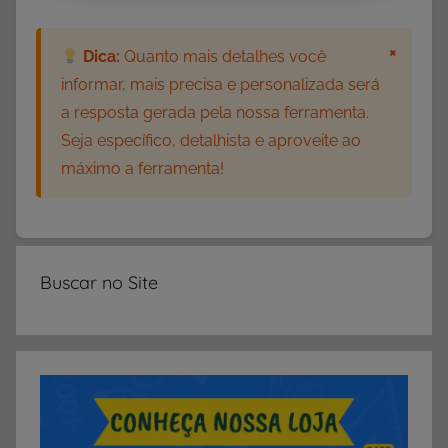
s
d
×
Dica:
Quanto mais detalhes você
e
informar, mais precisa e personalizada será
P
a resposta gerada pela nossa ferramenta.
o
r
Seja específico, detalhista e aproveite ao
t
máximo a ferramenta!
u
g
u
ê
Buscar no Site
s
,
A
t
i
v