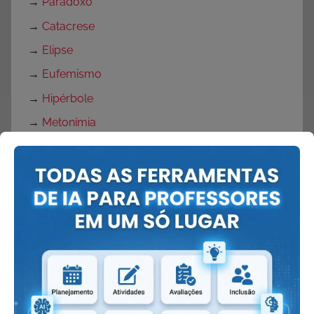
→
Paradoxo
→
Catacrese
→
Elipse
→
Eufemismo
→
Hipérbole
→
Metonímia
→
Onomatopeia
→
Personificação
→
Pleonasmo
→
Sinestesia
Girias
→
Tbt