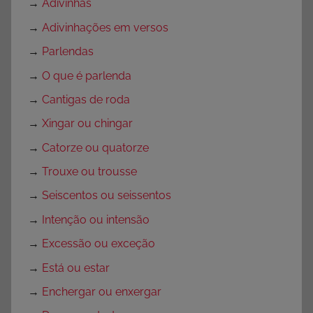
→
Adivinhas
g
o
→
Adivinhações em versos
r
→
Parlendas
i
→
O que é parlenda
a
→
Cantigas de roda
→
Xingar ou chingar
→
Catorze ou quatorze
→
Trouxe ou trousse
→
Seiscentos ou seissentos
→
Intenção ou intensão
→
Excessão ou exceção
→
Está ou estar
→
Enchergar ou enxergar