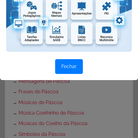
Páscoa
→
Atividades Verdadeiro sentido da Páscoa
→
Atividades de Páscoa com Interpretação de
Texto
→
Atividades para Páscoa
→
Textos sobre a Páscoa
Fechar
→
Cartão de Páscoa
→
Mensagens de Páscoa
→
Frases de Páscoa
→
Músicas de Páscoa
→
Música Coelhinho de Páscoa
→
Músicas do Coelho da Páscoa
→
Símbolos da Páscoa