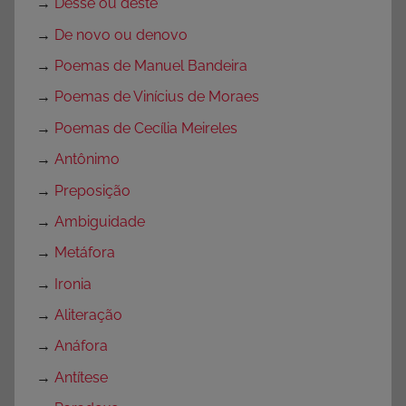
→
Desse ou deste
→
De novo ou denovo
→
Poemas de Manuel Bandeira
→
Poemas de Vinícius de Moraes
→
Poemas de Cecília Meireles
→
Antônimo
→
Preposição
→
Ambiguidade
→
Metáfora
→
Ironia
→
Aliteração
→
Anáfora
→
Antítese