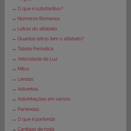
g
→
O que é substantivo?
o
→
Números Romanos
r
i
→
Letras do alfabeto
a
→
Quantas letras tem o alfabeto?
→
Tabela Periódica
→
Velocidade da Luz
→
Mitos
→
Lendas
→
Adivinhas
→
Adivinhações em versos
→
Parlendas
→
O que é parlenda
→
Cantigas de roda