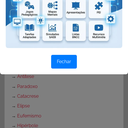
→
Antônimo
→
Preposição
→
Ambiguidade
→
Metáfora
→
Ironia
→
Aliteração
Fechar
→
Anáfora
→
Antítese
→
Paradoxo
→
Catacrese
→
Elipse
→
Eufemismo
→
Hipérbole