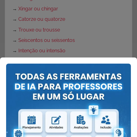
→
Xingar ou chingar
→
Catorze ou quatorze
→
Trouxe ou trousse
→
Seiscentos ou seissentos
→
Intenção ou intensão
→
Excessão ou exceção
→
Está ou estar
→
Enchergar ou enxergar
→
Desse ou deste
→
De novo ou denovo
→
Poemas de Manuel Bandeira
→
Poemas de Vinícius de Moraes
→
Poemas de Cecília Meireles