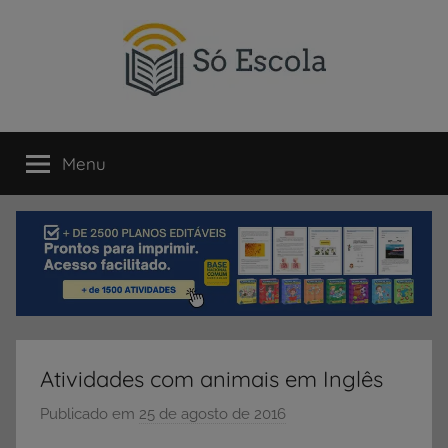
Pular
para
o
conteúdo
SÓ
Só
Escola
Menu
ESCOLA
é
um
portal
direcionado
ao
compartilhamento
de
atividades
educativas,
Atividades com animais em Inglês
dicas
de
Publicado em
25 de agosto de 2016
p
ENEM
o