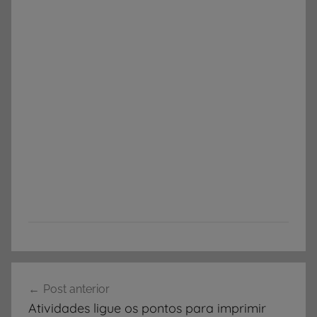
A
Navegação
T
Post anterior
de
I
Atividades ligue os pontos para imprimir