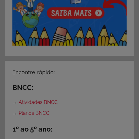
r
,
A
t
i
v
i
d
a
Encontre rápido:
d
e
BNCC:
s
p
→
Atividades BNCC
a
→
Planos BNCC
r
a
1º ao 5º ano:
P
r