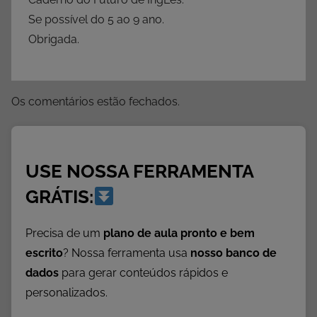
c
Se possível do 5 ao 9 ano.
o
Obrigada.
m
A
n
Os comentários estão fechados.
i
m
a
i
USE NOSSA FERRAMENTA
s
GRÁTIS:
,
A
Precisa de um
plano de aula pronto e bem
t
escrito
? Nossa ferramenta usa
nosso banco de
i
v
dados
para gerar conteúdos rápidos e
i
personalizados.
d