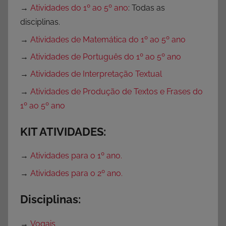
→
Atividades do 1º ao 5º ano
: Todas as
o
disciplinas.
f
e
→
Atividades de Matemática do 1º ao 5º ano
s
→
Atividades de Português do 1º ao 5º ano
s
→
Atividades de Interpretação Textual
o
r
→
Atividades de Produção de Textos e Frases do
e
1º ao 5º ano
s
,
KIT ATIVIDADES:
S
e
→
Atividades para o 1º ano.
m
→
Atividades para o 2º ano.
c
a
Disciplinas:
t
e
→
Vogais