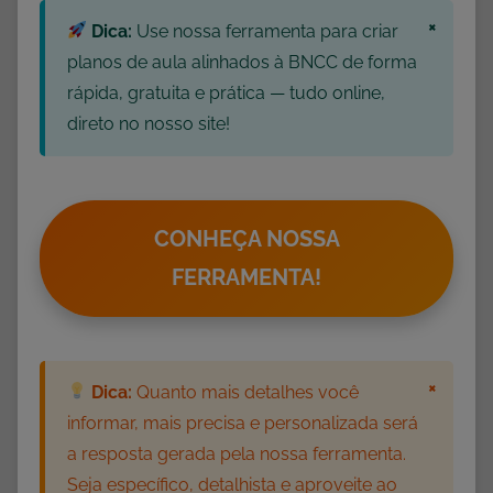
a
×
Dica:
Use nossa ferramenta para criar
d
planos de aula alinhados à BNCC de forma
e
rápida, gratuita e prática — tudo online,
s
direto no nosso site!
d
e
I
n
CONHEÇA NOSSA
g
l
FERRAMENTA!
ê
s
,
×
A
Dica:
Quanto mais detalhes você
t
informar, mais precisa e personalizada será
i
a resposta gerada pela nossa ferramenta.
v
Seja específico, detalhista e aproveite ao