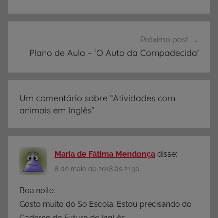
V
Post
I
D
A
Próximo post
D
Plano de Aula – ‘O Auto da Compadecida’
E
S
,
Um comentário sobre “
Atividades com
A
animais em Inglês
”
t
i
v
i
Maria de Fátima Mendonça
disse:
d
8 de maio de 2018 às 21:30
a
d
Boa noite.
e
Gosto muito do So Escola. Estou precisando do
s
Caderno do Futuro de IngLês.