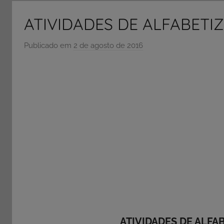
e
Vestibular,
ATIVIDADES DE ALFABETI
cursos
grátis,
Publicado em
2 de agosto de 2016
p
matérias
o
para
r
estudo.
S
Ó
E
S
C
O
L
A
ATIVIDADES DE ALFA