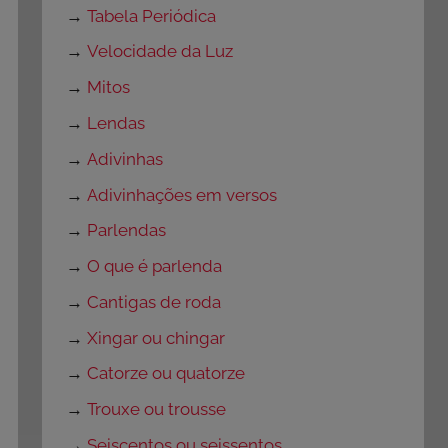
→
Tabela Periódica
→
Velocidade da Luz
→
Mitos
→
Lendas
→
Adivinhas
→
Adivinhações em versos
→
Parlendas
→
O que é parlenda
→
Cantigas de roda
→
Xingar ou chingar
→
Catorze ou quatorze
→
Trouxe ou trousse
→
Seiscentos ou seissentos