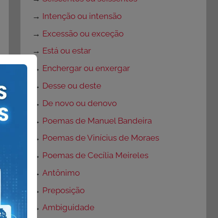
→
Intenção ou intensão
→
Excessão ou exceção
→
Está ou estar
→
Enchergar ou enxergar
→
Desse ou deste
→
De novo ou denovo
→
Poemas de Manuel Bandeira
→
Poemas de Vinícius de Moraes
→
Poemas de Cecília Meireles
→
Antônimo
→
Preposição
→
Ambiguidade