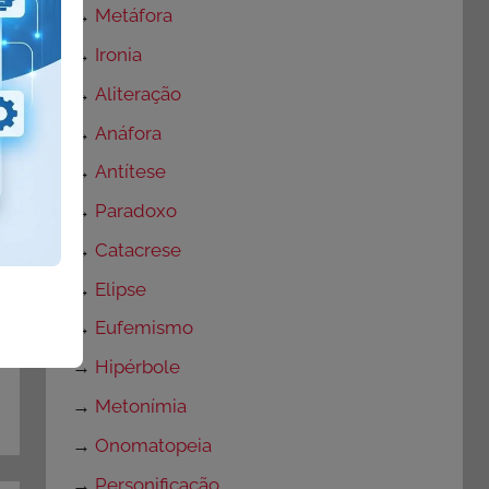
→
Metáfora
→
Ironia
→
Aliteração
→
Anáfora
→
Antítese
→
Paradoxo
→
Catacrese
→
Elipse
→
Eufemismo
→
Hipérbole
→
Metonímia
→
Onomatopeia
→
Personificação