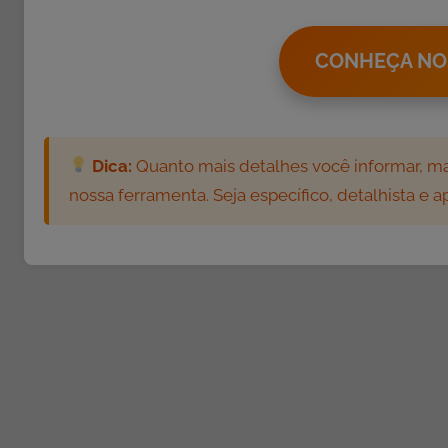
d
e
s
CONHEÇA NO
c
o
m
a
Dica:
Quanto mais detalhes você informar, mai
L
nossa ferramenta. Seja específico, detalhista e 
e
t
r
a
C
,
A
t
i
v