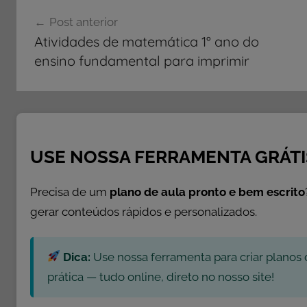
Navegação
T
Post anterior
I
de
Atividades de matemática 1° ano do
V
Post
ensino fundamental para imprimir
I
D
A
D
E
S
USE NOSSA FERRAMENTA GRÁTI
,
A
Precisa de um
plano de aula pronto e bem escrito
t
gerar conteúdos rápidos e personalizados.
i
v
Dica:
Use nossa ferramenta para criar planos 
i
d
prática — tudo online, direto no nosso site!
a