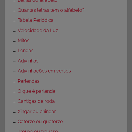
→
Letras do alfabeto
A
→
Quantas letras tem o alfabeto?
t
i
→
Tabela Periódica
v
→
Velocidade da Luz
i
→
Mitos
d
a
→
Lendas
d
→
Adivinhas
e
→
Adivinhações em versos
s
p
→
Parlendas
a
→
O que é parlenda
r
→
Cantigas de roda
a
P
→
Xingar ou chingar
r
→
Catorze ou quatorze
o
→
Trouxe ou trousse