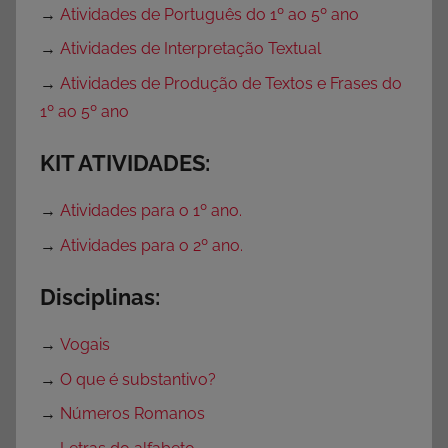
→
Atividades de Português do 1º ao 5º ano
a
d
→
Atividades de Interpretação Textual
e
→
Atividades de Produção de Textos e Frases do
s
1º ao 5º ano
p
a
KIT ATIVIDADES:
r
a
→
Atividades para o 1º ano.
I
→
Atividades para o 2º ano.
m
p
Disciplinas:
r
i
→
Vogais
m
i
→
O que é substantivo?
r
→
Números Romanos
,