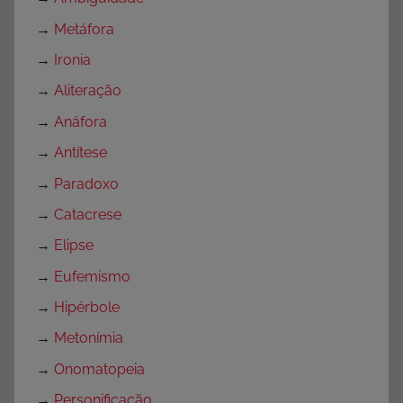
r
→
Metáfora
i
→
Ironia
a
→
Aliteração
→
Anáfora
→
Antítese
→
Paradoxo
→
Catacrese
→
Elipse
→
Eufemismo
→
Hipérbole
→
Metonímia
→
Onomatopeia
→
Personificação