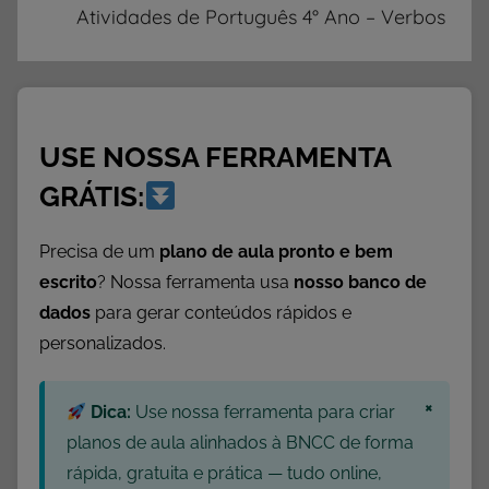
S
Atividades de Português 4° Ano – Verbos
,
A
t
i
USE NOSSA FERRAMENTA
v
i
GRÁTIS:
d
a
Precisa de um
plano de aula pronto e bem
d
escrito
? Nossa ferramenta usa
nosso banco de
e
dados
para gerar conteúdos rápidos e
s
personalizados.
4
º
×
A
Dica:
Use nossa ferramenta para criar
n
planos de aula alinhados à BNCC de forma
o
rápida, gratuita e prática — tudo online,