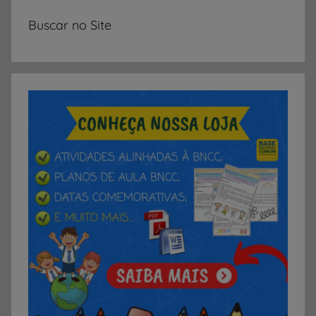
e
t
Buscar no Site
i
v
o
s
,
A
t
i
v
i
d
a
d
e
s
d