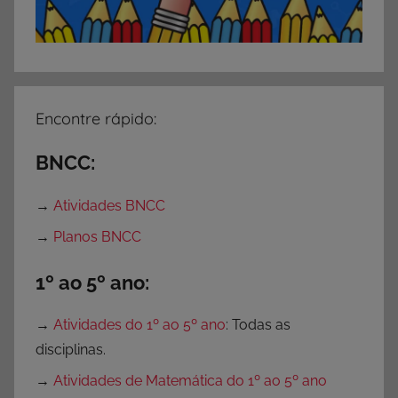
e
P
o
r
t
Encontre rápido:
u
g
BNCC:
u
ê
→
Atividades BNCC
s
→
Planos BNCC
,
A
1º ao 5º ano:
t
i
→
Atividades do 1º ao 5º ano
: Todas as
v
disciplinas.
i
→
Atividades de Matemática do 1º ao 5º ano
d