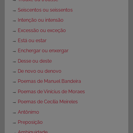
f
e
→
Seiscentos ou seissentos
s
→
Intenção ou intensão
s
→
Excessão ou exceção
o
r
→
Está ou estar
e
→
Enchergar ou enxergar
s
→
Desse ou deste
,
S
→
De novo ou denovo
e
→
Poemas de Manuel Bandeira
m
→
Poemas de Vinícius de Moraes
c
a
→
Poemas de Cecília Meireles
t
→
Antônimo
e
→
Preposição
g
o
→
Ambiguidade