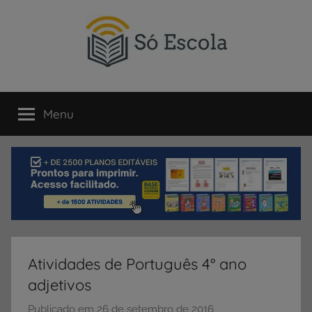
Pular
para
o
conteúdo
SÓ
Só
Escola
Menu
ESCOLA
é
um
portal
direcionado
ao
compartilhamento
de
atividades
educativas,
Atividades de Português 4° ano
dicas
adjetivos
de
ENEM
Publicado em
26 de setembro de 2016
p