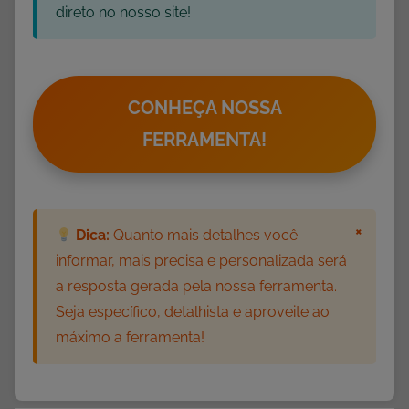
,
direto no nosso site!
A
t
i
v
CONHEÇA NOSSA
i
FERRAMENTA!
d
a
d
e
×
Dica:
Quanto mais detalhes você
s
informar, mais precisa e personalizada será
c
a resposta gerada pela nossa ferramenta.
o
Seja específico, detalhista e aproveite ao
m
máximo a ferramenta!
A
d
j