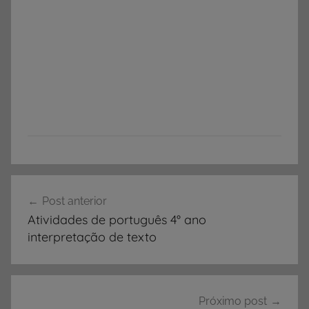
A
Navegação
D
Post anterior
de
J
Atividades de português 4° ano
E
Post
interpretação de texto
T
I
V
O
Próximo post