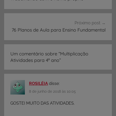
V
Post
I
D
A
Próximo post
D
76 Planos de Aula para Ensino Fundamental
E
S
,
Um comentário sobre “
Multiplicação
A
Atividades para 4º ano
”
t
i
v
i
ROSILÉIA
disse:
d
8 de junho de 2018 às 10:05
a
d
GOSTEI MUITO DAS ATIVIDADES.
e