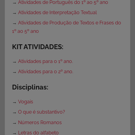
a
→
Atividades de Português do 1º ao 5º ano
I
→
Atividades de Interpretação Textual
m
→
Atividades de Produção de Textos e Frases do
p
1º ao 5º ano
r
i
KIT ATIVIDADES:
m
i
→
Atividades para o 1º ano.
r
,
→
Atividades para o 2º ano.
A
Disciplinas:
t
i
→
Vogais
v
i
→
O que é substantivo?
d
→
Números Romanos
a
→
Letras do alfabeto
d