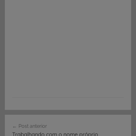
A
Navegação
T
Post anterior
de
I
Trabalhando com o nome próprio