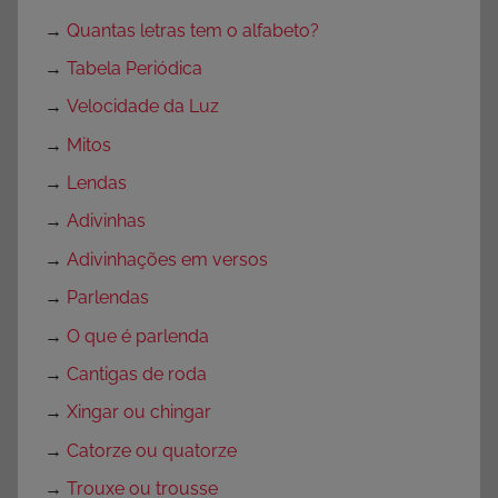
e
→
Quantas letras tem o alfabeto?
s
→
Tabela Periódica
p
→
Velocidade da Luz
a
r
→
Mitos
a
→
Lendas
P
→
Adivinhas
r
o
→
Adivinhações em versos
f
→
Parlendas
e
→
O que é parlenda
s
s
→
Cantigas de roda
o
→
Xingar ou chingar
r
→
Catorze ou quatorze
e
s
→
Trouxe ou trousse