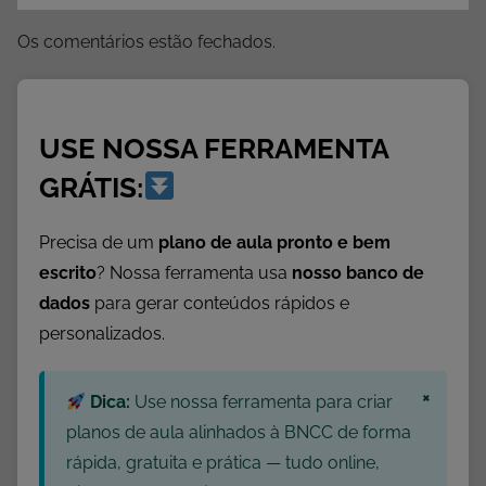
s
4
Os comentários estão fechados.
º
A
n
USE NOSSA FERRAMENTA
o
,
GRÁTIS:
A
t
Precisa de um
plano de aula pronto e bem
i
escrito
? Nossa ferramenta usa
nosso banco de
v
dados
para gerar conteúdos rápidos e
i
personalizados.
d
a
d
×
Dica:
Use nossa ferramenta para criar
e
planos de aula alinhados à BNCC de forma
s
rápida, gratuita e prática — tudo online,
d