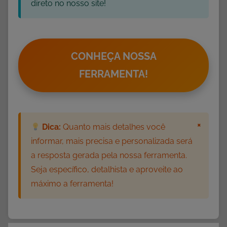
direto no nosso site!
e
M
a
t
CONHEÇA NOSSA
e
FERRAMENTA!
m
á
t
i
×
Dica:
Quanto mais detalhes você
c
informar, mais precisa e personalizada será
a
a resposta gerada pela nossa ferramenta.
,
A
Seja específico, detalhista e aproveite ao
t
máximo a ferramenta!
i
v
i