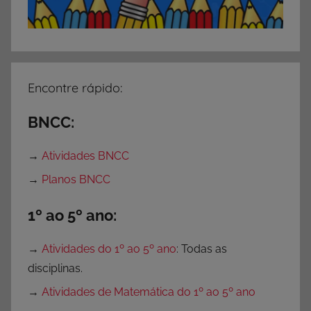
ç
ã
o
,
A
Encontre rápido:
t
i
BNCC:
v
i
→
Atividades BNCC
d
→
Planos BNCC
a
d
1º ao 5º ano:
e
s
→
Atividades do 1º ao 5º ano
: Todas as
p
disciplinas.
a
→
Atividades de Matemática do 1º ao 5º ano
r