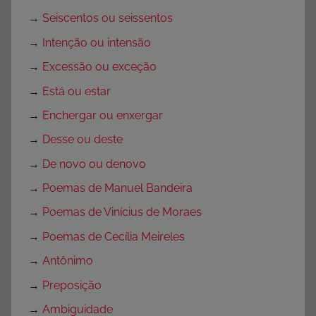
,
→
Seiscentos ou seissentos
B
→
Intenção ou intensão
a
→
Excessão ou exceção
i
x
→
Está ou estar
a
→
Enchergar ou enxergar
r
→
Desse ou deste
,
B
→
De novo ou denovo
a
→
Poemas de Manuel Bandeira
i
→
Poemas de Vinícius de Moraes
x
e
→
Poemas de Cecília Meireles
A
→
Antônimo
t
→
Preposição
i
v
→
Ambiguidade