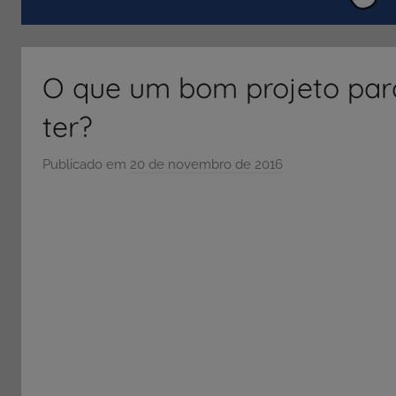
ENEM
e
Vestibular,
O que um bom projeto para
cursos
grátis,
ter?
matérias
para
Publicado em
20 de novembro de 2016
p
estudo.
o
r
S
Ó
E
S
C
O
L
A