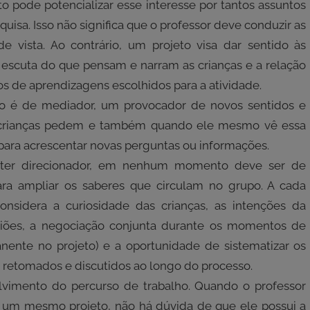
o pode potencializar esse interesse por tantos assuntos
isa. Isso não significa que o professor deve conduzir as
 vista. Ao contrário, um projeto visa dar sentido às
a escuta do que pensam e narram as crianças e a relação
os de aprendizagens escolhidos para a atividade.
o é de mediador, um provocador de novos sentidos e
s crianças pedem e também quando ele mesmo vê essa
ara acrescentar novas perguntas ou informações.
ráter direcionador, em nenhum momento deve ser de
ara ampliar os saberes que circulam no grupo. A cada
sidera a curiosidade das crianças, as intenções da
iniões, a negociação conjunta durante os momentos de
anente no projeto) e a oportunidade de sistematizar os
retomados e discutidos ao longo do processo.
vimento do percurso de trabalho. Quando o professor
um mesmo projeto, não há dúvida de que ele possui a