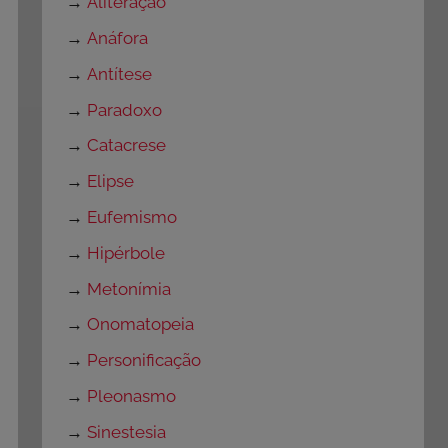
→
Aliteração
→
Anáfora
→
Antítese
→
Paradoxo
→
Catacrese
→
Elipse
→
Eufemismo
→
Hipérbole
→
Metonímia
→
Onomatopeia
→
Personificação
→
Pleonasmo
→
Sinestesia