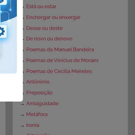
→
Está ou estar
→
Enchergar ou enxergar
→
Desse ou deste
→
De novo ou denovo
→
Poemas de Manuel Bandeira
→
Poemas de Vinícius de Moraes
→
Poemas de Cecília Meireles
→
Antônimo
→
Preposição
→
Ambiguidade
→
Metáfora
→
Ironia