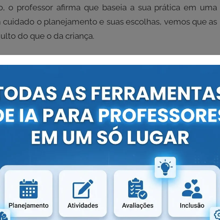
so, o professor afirma que baseia a sua prática em uma
cuidado o planejamento e suas escolhas, vemos que as
lto do que o da criança.
ação dos saberes