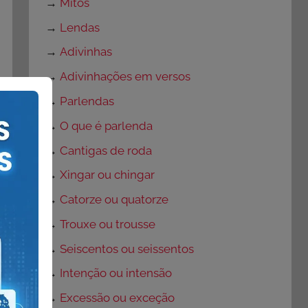
→
Mitos
→
Lendas
→
Adivinhas
→
Adivinhações em versos
→
Parlendas
→
O que é parlenda
→
Cantigas de roda
→
Xingar ou chingar
→
Catorze ou quatorze
→
Trouxe ou trousse
→
Seiscentos ou seissentos
→
Intenção ou intensão
→
Excessão ou exceção