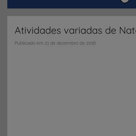
ENEM
e
Vestibular,
Atividades variadas de Nat
cursos
grátis,
Publicado em
21 de dezembro de 2016
p
matérias
o
para
r
estudo.
S
Ó
E
S
C
O
L
A