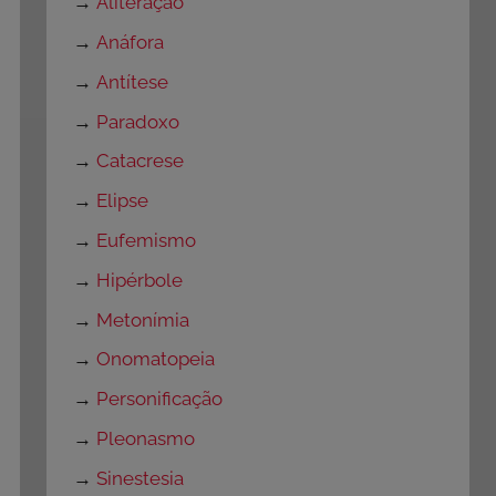
→
Aliteração
→
Anáfora
→
Antítese
→
Paradoxo
→
Catacrese
→
Elipse
→
Eufemismo
→
Hipérbole
→
Metonímia
→
Onomatopeia
→
Personificação
→
Pleonasmo
→
Sinestesia