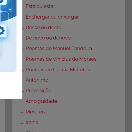
→
Está ou estar
→
Enchergar ou enxergar
→
Desse ou deste
→
De novo ou denovo
→
Poemas de Manuel Bandeira
→
Poemas de Vinícius de Moraes
→
Poemas de Cecília Meireles
→
Antônimo
→
Preposição
→
Ambiguidade
→
Metáfora
→
Ironia