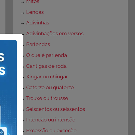
→
Mitos
→
Lendas
→
Adivinhas
→
Adivinhações em versos
→
Parlendas
→
O que é parlenda
→
Cantigas de roda
→
Xingar ou chingar
→
Catorze ou quatorze
→
Trouxe ou trousse
→
Seiscentos ou seissentos
→
Intenção ou intensão
→
Excessão ou exceção