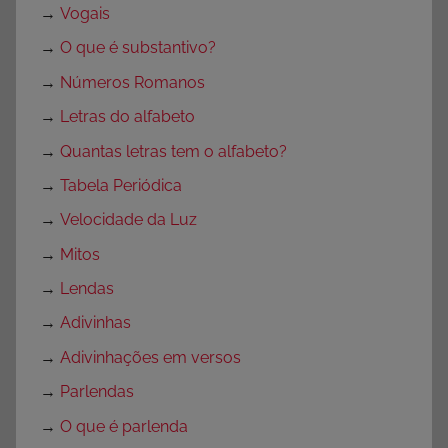
a
→
Vogais
I
→
O que é substantivo?
m
→
Números Romanos
p
r
→
Letras do alfabeto
i
→
Quantas letras tem o alfabeto?
m
→
Tabela Periódica
i
r
→
Velocidade da Luz
e
→
Mitos
C
→
Lendas
o
l
→
Adivinhas
o
→
Adivinhações em versos
r
→
Parlendas
i
r
→
O que é parlenda