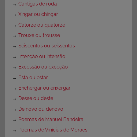
,
→
Cantigas de roda
S
→
Xingar ou chingar
e
→
Catorze ou quatorze
m
c
→
Trouxe ou trousse
a
→
Seiscentos ou seissentos
t
→
Intenção ou intensão
e
g
→
Excessão ou exceção
o
→
Está ou estar
r
→
Enchergar ou enxergar
i
a
→
Desse ou deste
→
De novo ou denovo
→
Poemas de Manuel Bandeira
→
Poemas de Vinícius de Moraes