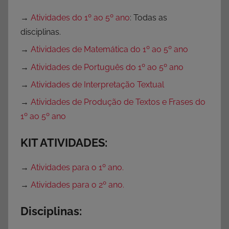
,
→
Atividades do 1º ao 5º ano
: Todas as
P
disciplinas.
a
r
→
Atividades de Matemática do 1º ao 5º ano
a
→
Atividades de Português do 1º ao 5º ano
I
→
Atividades de Interpretação Textual
m
p
→
Atividades de Produção de Textos e Frases do
r
1º ao 5º ano
i
m
KIT ATIVIDADES:
i
r
→
Atividades para o 1º ano.
,
→
Atividades para o 2º ano.
P
a
Disciplinas:
r