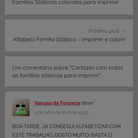
Famílias Silábicas coloridas para imprimir
V
Post
I
D
A
Próximo post
D
Alfabeto Família Silábica – imprimir e colorir
E
S
,
Um comentário sobre “
Cartazes com todas
A
as famílias silábicas para imprimir
”
t
i
v
i
Vanusa da Fonseca
disse:
d
4 de julho de 2018 às 15:53
a
d
BOA TARDE, JÁ CONSEGUI ALFABETIZAR COM
e
ESTE TRABALHO…GOSTO MUITO! BASTA O