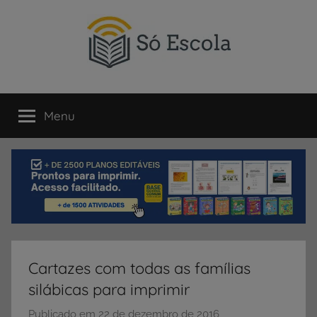
Pular
para
o
conteúdo
SÓ
Só
Escola
Menu
ESCOLA
é
um
portal
direcionado
ao
compartilhamento
de
atividades
educativas,
Cartazes com todas as famílias
dicas
silábicas para imprimir
de
ENEM
Publicado em
22 de dezembro de 2016
p