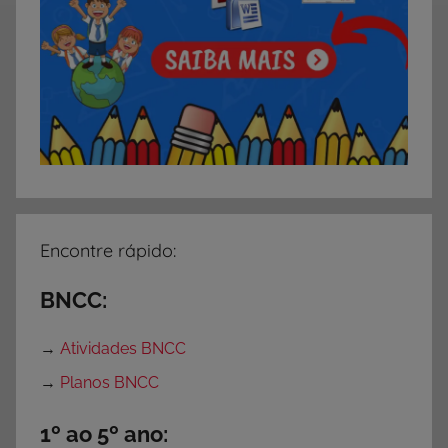
s
,
F
i
c
h
a
s
d
Encontre rápido:
e
S
BNCC:
í
l
→
Atividades BNCC
a
→
Planos BNCC
b
a
1º ao 5º ano:
s