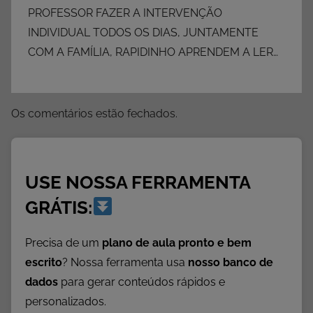
s
PROFESSOR FAZER A INTERVENÇÃO
c
INDIVIDUAL TODOS OS DIAS, JUNTAMENTE
o
COM A FAMÍLIA, RAPIDINHO APRENDEM A LER…
m
a
s
Os comentários estão fechados.
F
a
m
í
USE NOSSA FERRAMENTA
l
GRÁTIS:
i
a
Precisa de um
plano de aula pronto e bem
s
escrito
? Nossa ferramenta usa
nosso banco de
S
i
dados
para gerar conteúdos rápidos e
l
personalizados.