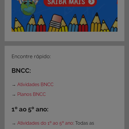
o
f
e
s
s
o
r
Encontre rápido:
e
s
BNCC:
,
S
→
Atividades BNCC
e
→
Planos BNCC
m
c
1º ao 5º ano:
a
t
→
Atividades do 1º ao 5º ano
: Todas as
e