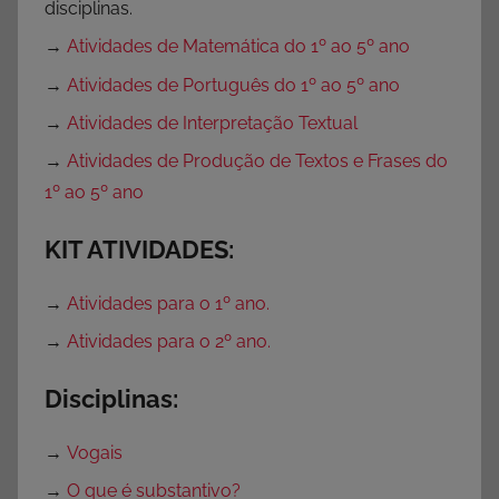
disciplinas.
g
→
Atividades de Matemática do 1º ao 5º ano
o
r
→
Atividades de Português do 1º ao 5º ano
i
→
Atividades de Interpretação Textual
a
→
Atividades de Produção de Textos e Frases do
1º ao 5º ano
KIT ATIVIDADES:
→
Atividades para o 1º ano.
→
Atividades para o 2º ano.
Disciplinas:
→
Vogais
→
O que é substantivo?