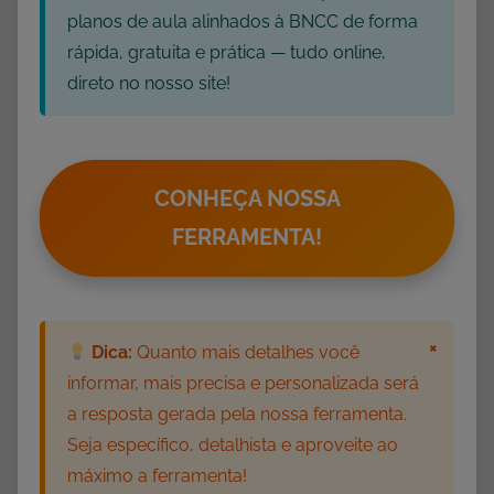
i
planos de aula alinhados à BNCC de forma
d
rápida, gratuita e prática — tudo online,
a
direto no nosso site!
d
e
s
p
CONHEÇA NOSSA
a
FERRAMENTA!
r
a
I
m
×
Dica:
Quanto mais detalhes você
p
informar, mais precisa e personalizada será
r
i
a resposta gerada pela nossa ferramenta.
m
Seja específico, detalhista e aproveite ao
i
máximo a ferramenta!