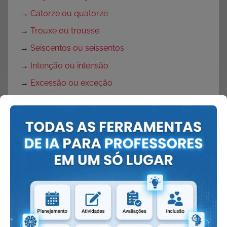
→
Catorze ou quatorze
→
Trouxe ou trousse
→
Seiscentos ou seissentos
→
Intenção ou intensão
→
Excessão ou exceção
→
Está ou estar
→
Enchergar ou enxergar
→
Desse ou deste
→
De novo ou denovo
→
Poemas de Manuel Bandeira
→
Poemas de Vinícius de Moraes
→
Poemas de Cecília Meireles
→
Antônimo