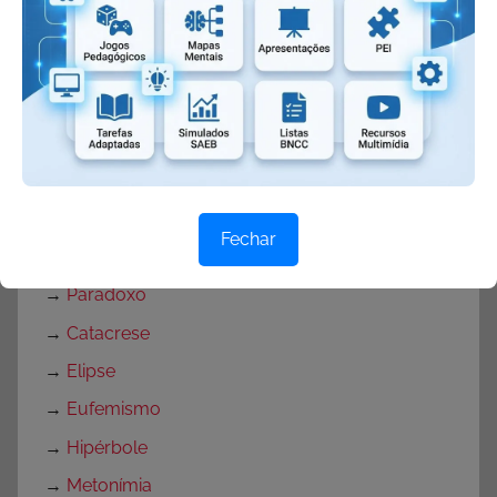
→
Preposição
→
Ambiguidade
→
Metáfora
→
Ironia
→
Aliteração
→
Anáfora
Fechar
→
Antítese
→
Paradoxo
→
Catacrese
→
Elipse
→
Eufemismo
→
Hipérbole
→
Metonímia