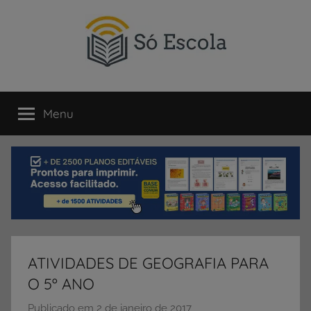
Pular
para
o
conteúdo
SÓ
Só
Escola
Menu
ESCOLA
é
um
portal
direcionado
ao
compartilhamento
de
atividades
educativas,
ATIVIDADES DE GEOGRAFIA PARA
dicas
O 5º ANO
de
ENEM
Publicado em
2 de janeiro de 2017
p