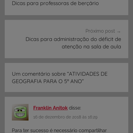
Dicas para professoras de berçário
V
Post
I
D
A
Próximo post
D
Dicas para administração do déficit de
E
atenção na sala de aula
S
,
A
Um comentário sobre “
ATIVIDADES DE
t
GEOGRAFIA PARA O 5º ANO
”
i
v
i
d
Franklin Anitok
disse:
a
16 de dezembro de 2018 às 16:29
d
Para ter sucesso é necessário compartilhar
e