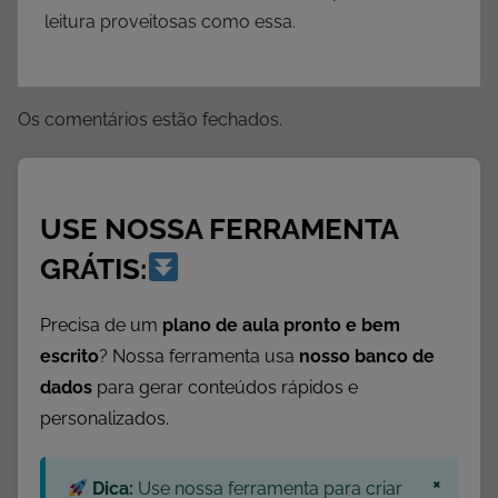
s
leitura proveitosas como essa.
d
e
G
Os comentários estão fechados.
e
o
g
r
USE NOSSA FERRAMENTA
a
GRÁTIS:
f
i
Precisa de um
plano de aula pronto e bem
a
escrito
? Nossa ferramenta usa
nosso banco de
,
dados
para gerar conteúdos rápidos e
A
personalizados.
t
i
v
×
Dica:
Use nossa ferramenta para criar