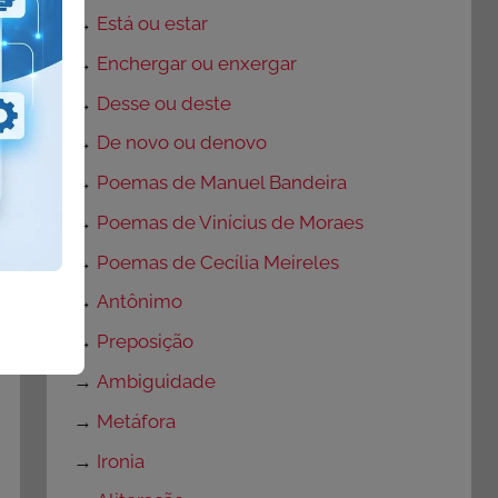
→
Está ou estar
→
Enchergar ou enxergar
→
Desse ou deste
→
De novo ou denovo
→
Poemas de Manuel Bandeira
→
Poemas de Vinícius de Moraes
→
Poemas de Cecília Meireles
→
Antônimo
→
Preposição
→
Ambiguidade
→
Metáfora
→
Ironia