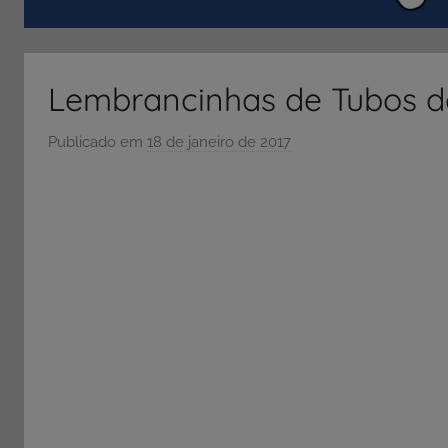
ENEM
e
Vestibular,
Lembrancinhas de Tubos de
cursos
grátis,
Publicado em
18 de janeiro de 2017
p
matérias
o
para
r
estudo.
S
Ó
E
S
C
O
L
A