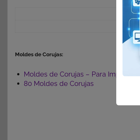
Co
Moldes de Corujas:
Moldes de Corujas – Para Imprimir
80 Moldes de Corujas