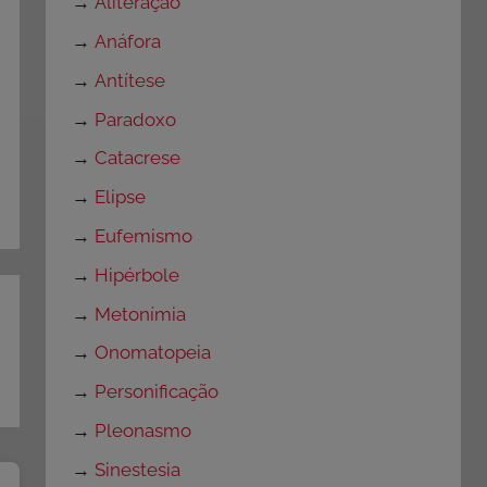
→
Aliteração
→
Anáfora
→
Antítese
→
Paradoxo
→
Catacrese
→
Elipse
→
Eufemismo
→
Hipérbole
→
Metonímia
→
Onomatopeia
→
Personificação
→
Pleonasmo
→
Sinestesia