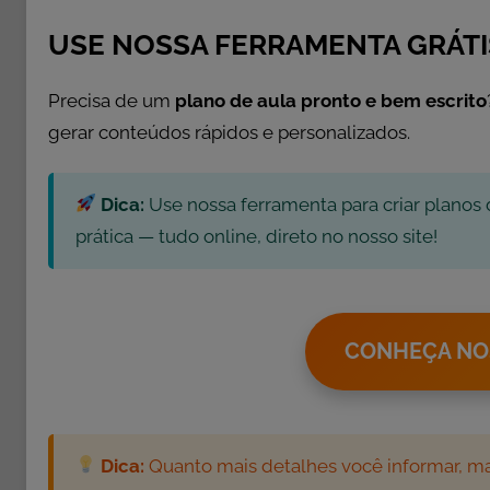
a
s
USE NOSSA FERRAMENTA GRÁTI
,
L
Precisa de um
plano de aula pronto e bem escrito
e
gerar conteúdos rápidos e personalizados.
m
b
Dica:
Use nossa ferramenta para criar planos 
r
a
prática — tudo online, direto no nosso site!
n
c
i
n
CONHEÇA NO
h
a
s
,
Dica:
Quanto mais detalhes você informar, mai
S