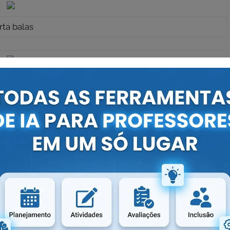
rta balas
rta balas
rta balas
rujinhas