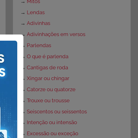
→
Mitos
→
Lendas
→
Adivinhas
→
Adivinhações em versos
→
Parlendas
→
O que é parlenda
→
Cantigas de roda
→
Xingar ou chingar
→
Catorze ou quatorze
→
Trouxe ou trousse
→
Seiscentos ou seissentos
→
Intenção ou intensão
→
Excessão ou exceção