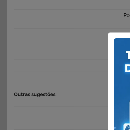
Po
Po
Po
Outras sugestões:
Co