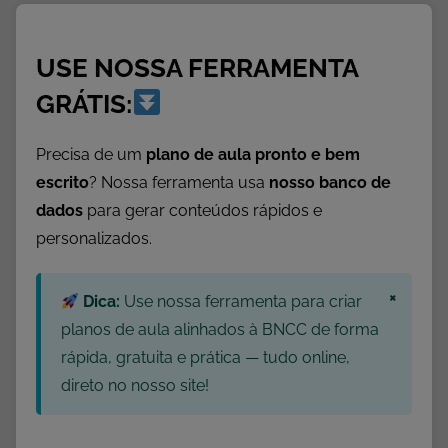
e
m
USE NOSSA FERRAMENTA
c
a
GRÁTIS:
t
e
Precisa de um
plano de aula pronto e bem
g
escrito
? Nossa ferramenta usa
nosso banco de
o
dados
para gerar conteúdos rápidos e
r
personalizados.
i
a
×
Dica:
Use nossa ferramenta para criar
planos de aula alinhados à BNCC de forma
rápida, gratuita e prática — tudo online,
direto no nosso site!