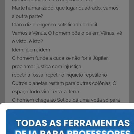
Marte humanizado, que lugar quadrado, vamos
a outra parte?
Claro diz o engenho sofisticado e dócil.
Vamos à Vênus. O homem põe o pé em Vênus, vê
o visto, é isto?
Idem, idem, idem
O homem funde a cuca se não for à Júpiter,
proclamar justiça com injustiça,
repetir a fossa, repetir o inquieto repetitório
Outros planetas restam para outras colônias. O
espaço todo vira Terra-a-terra.
O homem chega ao Sol ou dá uma volta só para
te ver?
Não vê que ele inventa roupa insiderável de viver
no Sol.
Oõe o pé e: mas que chato é o Sol, falso touro