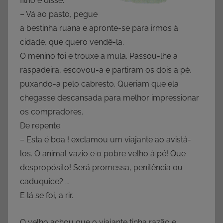
filho e disse:
– Vá ao pasto, pegue
a bestinha ruana e apronte-se para irmos à
cidade, que quero vendê-la.
O menino foi e trouxe a mula. Passou-lhe a
raspadeira, escovou-a e partiram os dois a pé,
puxando-a pelo cabresto. Queriam que ela
chegasse descansada para melhor impressionar
os compradores.
De repente:
– Esta é boa ! exclamou um viajante ao avistá-
los. O animal vazio e o pobre velho à pé! Que
despropósito! Será promessa, penitência ou
caduquice? …
E lá se foi, a rir.
O velho achou que o viajante tinha razão e