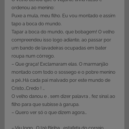
ordenou ao menino:
Puxe a mula, meu filho. Eu vou montado e assim
tapo a boca do mundo.
Tapar a boca do mundo, que bobagem! O velho
compreendeu isso logo adiante, ao passar por
um bando de lavadeiras ocupadas em bater
roupa num córrego.
– Que graça! Exclamaram elas. O marmanjão
montado com todo o sossego e o pobre menino
a pé…Há cada pai malvado por este mundo de
Cristo…Credo ! …
O velho danou e , sem dizer palavra , fez sinal ao
filho para que subisse à garupa.
– Quero ver só o que dizem agora…
– Viu logo . O Izé Biriba , estafeta do correio,