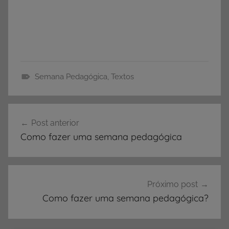
Semana Pedagógica
,
Textos
D
i
Navegação
n
Post anterior
de
â
Como fazer uma semana pedagógica
m
Post
i
c
a
Próximo post
s
Como fazer uma semana pedagógica?
,
S