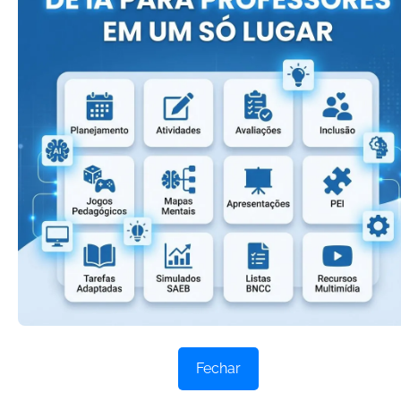
espanhol domado.
Restam outros sistemas fora do solar a colonizar.
Ao acabarem todos só resta ao homem (estará
equipado?)
A dificílima dangerosíssima viagem de si mesmo
a si mesmo:
por o pé no chão do seu coração, experimentar,
colonizar, civilizar, humanizar.
O homem descobrindo em suas próprias
inexploradas entranhas a perene, insuspeitada
alegria de con-viver.
(Carlos Drummond de Andrade)
_________________
Fechar