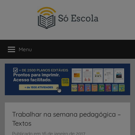
Pular
para
o
conteúdo
SÓ
Só
Escola
Menu
ESCOLA
é
um
portal
direcionado
ao
compartilhamento
de
atividades
educativas,
Trabalhar na semana pedagógica –
dicas
Textos
de
ENEM
Publicado em
16 de janeiro de 2017
p