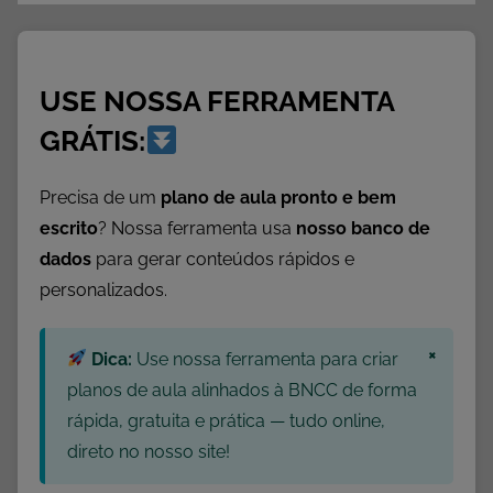
e
m
c
USE NOSSA FERRAMENTA
a
t
GRÁTIS:
e
g
Precisa de um
plano de aula pronto e bem
o
escrito
? Nossa ferramenta usa
nosso banco de
r
dados
para gerar conteúdos rápidos e
i
personalizados.
a
×
Dica:
Use nossa ferramenta para criar
planos de aula alinhados à BNCC de forma
rápida, gratuita e prática — tudo online,
direto no nosso site!