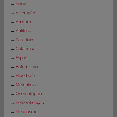
→
Ironia
→
Aliteração
→
Anáfora
→
Antítese
→
Paradoxo
→
Catacrese
→
Elipse
→
Eufemismo
→
Hipérbole
→
Metonímia
→
Onomatopeia
→
Personificação
→
Pleonasmo