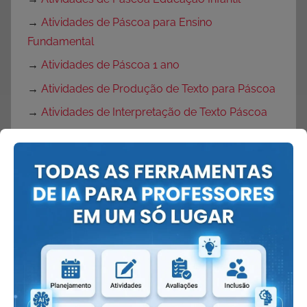
→
Atividades de Páscoa para Ensino
Fundamental
→
Atividades de Páscoa 1 ano
→
Atividades de Produção de Texto para Páscoa
→
Atividades de Interpretação de Texto Páscoa
→
Desenhos de Ovelhas
→
Desenho de coruja
→
Desenho de coelho
→
Rotina semanal para Páscoa
→
Plano de Aula Páscoa
→
Plano de Aula Páscoa para Educação Infantil
→
Plano de Aula Páscoa para Ensino
Fundamental