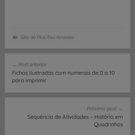
Sitio do Pica-Pau Amarelo
A
T
Navegação
I
Post anterior
de
V
Fichas Ilustradas com numerais de 0 a 10
I
Post
para imprimir
D
A
D
E
Próximo post
S
Sequência de Atividades – História em
Quadrinhos
,
S