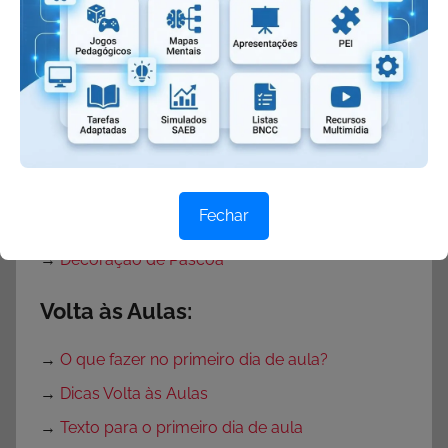
→
Projeto Páscoa
→
Projeto Páscoa para Ensino Fundamental
→
Projeto Páscoa Educação Infantil
→
Portas Decoradas para Páscoa
→
Mural de Páscoa para Educação Infantil
→
Painel de Páscoa
Fechar
→
Cartaz de Páscoa
→
Decoração de Páscoa
Volta às Aulas:
→
O que fazer no primeiro dia de aula?
→
Dicas Volta às Aulas
→
Texto para o primeiro dia de aula