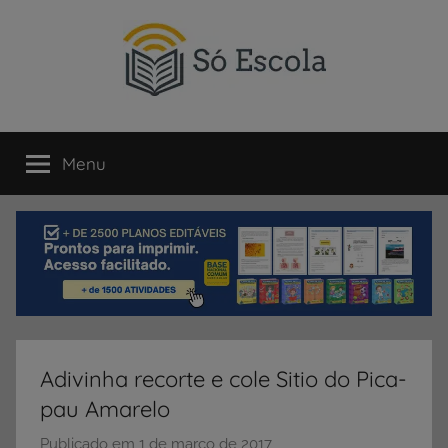
Pular
para
o
conteúdo
SÓ
Só
Escola
Menu
ESCOLA
é
um
portal
direcionado
ao
compartilhamento
de
atividades
educativas,
Adivinha recorte e cole Sitio do Pica-
dicas
pau Amarelo
de
ENEM
Publicado em
1 de março de 2017
p