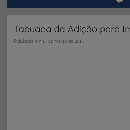
ENEM
e
Vestibular,
Tabuada da Adição para I
cursos
grátis,
Publicado em
17 de março de 2017
p
matérias
o
para
r
estudo.
S
Ó
E
S
C
O
L
A