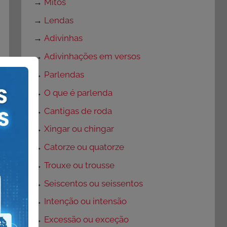
→
Mitos
→
Lendas
→
Adivinhas
→
Adivinhações em versos
→
Parlendas
→
O que é parlenda
→
Cantigas de roda
→
Xingar ou chingar
→
Catorze ou quatorze
→
Trouxe ou trousse
→
Seiscentos ou seissentos
→
Intenção ou intensão
→
Excessão ou exceção