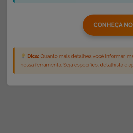
a
s
,
S
CONHEÇA NO
e
m
c
a
Dica:
Quanto mais detalhes você informar, mai
t
nossa ferramenta. Seja específico, detalhista e 
e
g
o
r
i
a