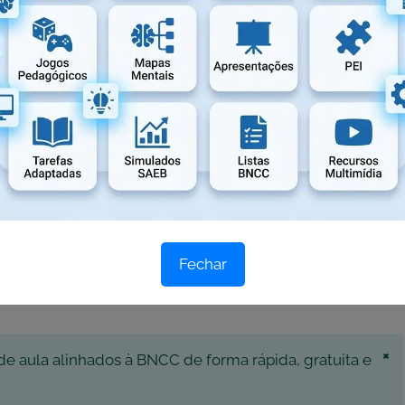
Próximo post
109 ideias para Dia da Água
S:
Fechar
? Nossa ferramenta usa
nosso banco de dados
para
×
de aula alinhados à BNCC de forma rápida, gratuita e