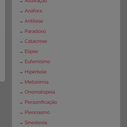
→
Aliteração
→
Anáfora
→
Antítese
→
Paradoxo
→
Catacrese
→
Elipse
→
Eufemismo
→
Hipérbole
→
Metonímia
→
Onomatopeia
→
Personificação
→
Pleonasmo
→
Sinestesia