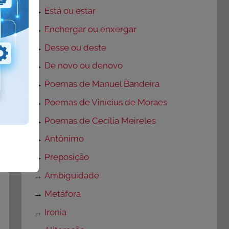
→
Está ou estar
→
Enchergar ou enxergar
→
Desse ou deste
→
De novo ou denovo
→
Poemas de Manuel Bandeira
→
Poemas de Vinícius de Moraes
→
Poemas de Cecília Meireles
→
Antônimo
→
Preposição
→
Ambiguidade
→
Metáfora
→
Ironia