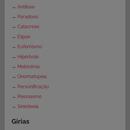
→
Antítese
→
Paradoxo
→
Catacrese
→
Elipse
→
Eufemismo
→
Hipérbole
→
Metonímia
→
Onomatopeia
→
Personificação
→
Pleonasmo
→
Sinestesia
Girias