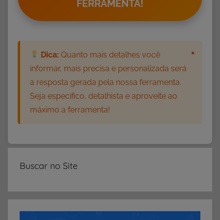
FERRAMENTA!
e
c
o
r
×
Dica:
Quanto mais detalhes você
a
informar, mais precisa e personalizada será
ç
a resposta gerada pela nossa ferramenta.
ã
Seja específico, detalhista e aproveite ao
o
máximo a ferramenta!
,
I
d
e
i
Buscar no Site
a
s
,
O