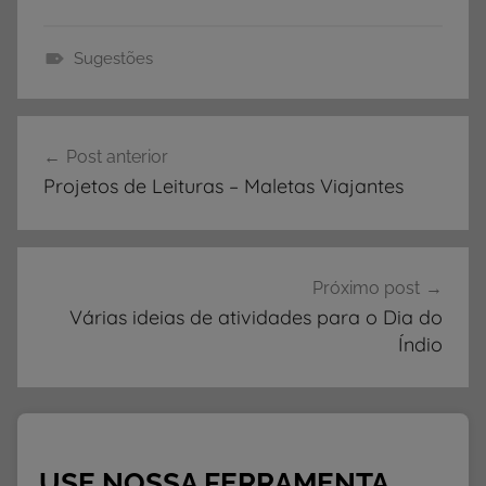
Sugestões
A
r
Navegação
t
Post anterior
de
e
Projetos de Leituras – Maletas Viajantes
s
Post
,
A
t
Próximo post
i
Várias ideias de atividades para o Dia do
v
Índio
i
d
a
d
USE NOSSA FERRAMENTA
e