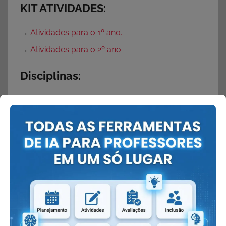
KIT ATIVIDADES:
→
Atividades para o 1º ano.
→
Atividades para o 2º ano.
Disciplinas:
→
Vogais
→
O que é substantivo?
→
Números Romanos
→
Letras do alfabeto
→
Quantas letras tem o alfabeto?
→
Tabela Periódica
→
Velocidade da Luz
→
Mitos