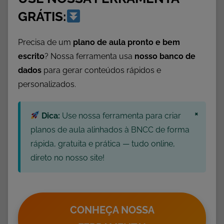
s
GRÁTIS:
d
e
Precisa de um
plano de aula pronto e bem
A
escrito
? Nossa ferramenta usa
nosso banco de
r
dados
para gerar conteúdos rápidos e
t
personalizados.
e
s
×
,
Dica:
Use nossa ferramenta para criar
B
planos de aula alinhados à BNCC de forma
a
rápida, gratuita e prática — tudo online,
l
direto no nosso site!
õ
e
s
,
CONHEÇA NOSSA
D