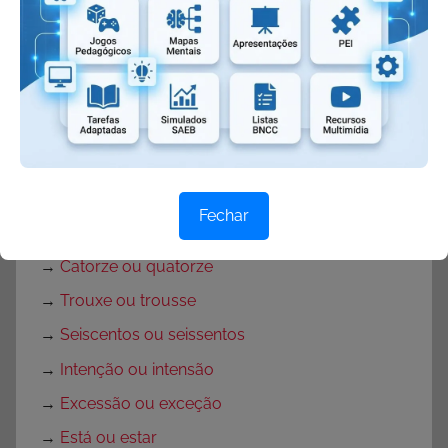
→
Lendas
→
Adivinhas
→
Adivinhações em versos
→
Parlendas
→
O que é parlenda
→
Cantigas de roda
Fechar
→
Xingar ou chingar
→
Catorze ou quatorze
→
Trouxe ou trousse
→
Seiscentos ou seissentos
→
Intenção ou intensão
→
Excessão ou exceção
→
Está ou estar