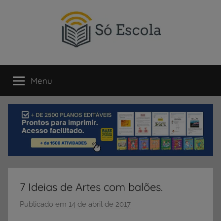
Pular
para
o
conteúdo
SÓ
Só
Escola
Menu
ESCOLA
é
um
portal
direcionado
ao
compartilhamento
de
atividades
educativas,
7 Ideias de Artes com balões.
dicas
de
Publicado em
14 de abril de 2017
p
ENEM
o