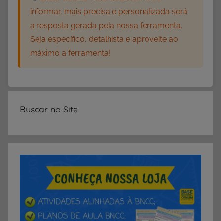
l
informar, mais precisa e personalizada será
á
a resposta gerada pela nossa ferramenta.
b
Seja específico, detalhista e aproveite ao
i
máximo a ferramenta!
c
a
,
M
a
Buscar no Site
t
e
r
i
a
l
d
e
A