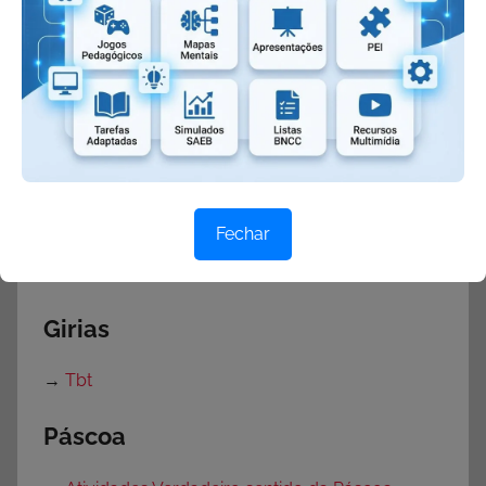
→
Elipse
→
Eufemismo
→
Hipérbole
→
Metonímia
→
Onomatopeia
→
Personificação
Fechar
→
Pleonasmo
→
Sinestesia
Girias
→
Tbt
Páscoa