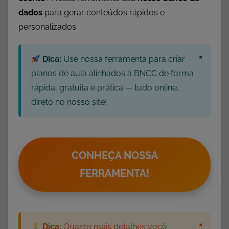
E
dados
para gerar conteúdos rápidos e
s
personalizados.
c
r
×
i
Dica:
Use nossa ferramenta para criar
t
planos de aula alinhados à BNCC de forma
a
rápida, gratuita e prática — tudo online,
,
direto no nosso site!
E
s
c
r
CONHEÇA NOSSA
i
FERRAMENTA!
t
a
S
i
×
Dica:
Quanto mais detalhes você