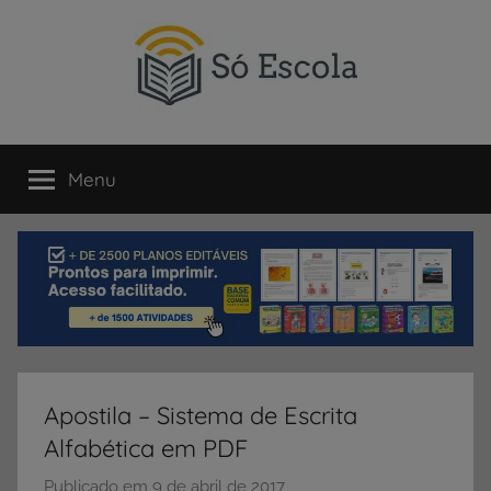
Pular
para
o
conteúdo
SÓ
Só
Escola
Menu
ESCOLA
é
um
portal
direcionado
ao
compartilhamento
de
atividades
educativas,
Apostila – Sistema de Escrita
dicas
Alfabética em PDF
de
ENEM
Publicado em
9 de abril de 2017
p