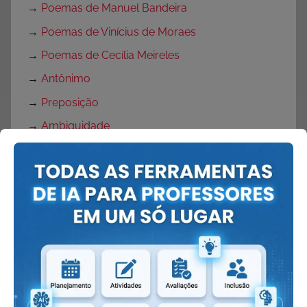
→
Poemas de Manuel Bandeira
→
Poemas de Vinícius de Moraes
→
Poemas de Cecília Meireles
→
Antônimo
→
Preposição
→
Ambiguidade
→
Metáfora
→
Ironia
→
Aliteração
→
Anáfora
→
Antítese
→
Paradoxo
→
Catacrese