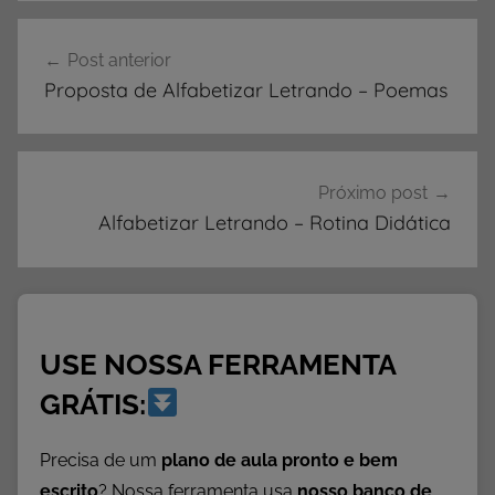
A
Navegação
p
Post anterior
de
o
Proposta de Alfabetizar Letrando – Poemas
s
Post
t
i
l
Próximo post
a
Alfabetizar Letrando – Rotina Didática
s
,
B
a
USE NOSSA FERRAMENTA
i
x
GRÁTIS:
a
r
Precisa de um
plano de aula pronto e bem
,
escrito
? Nossa ferramenta usa
nosso banco de