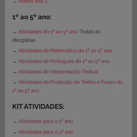
→
Planos BNCC
o
r
1º ao 5º ano:
i
a
→
Atividades do 1º ao 5º ano
: Todas as
disciplinas.
→
Atividades de Matemática do 1º ao 5º ano
→
Atividades de Português do 1º ao 5º ano
→
Atividades de Interpretação Textual
→
Atividades de Produção de Textos e Frases do
1º ao 5º ano
KIT ATIVIDADES:
→
Atividades para o 1º ano.
→
Atividades para o 2º ano.