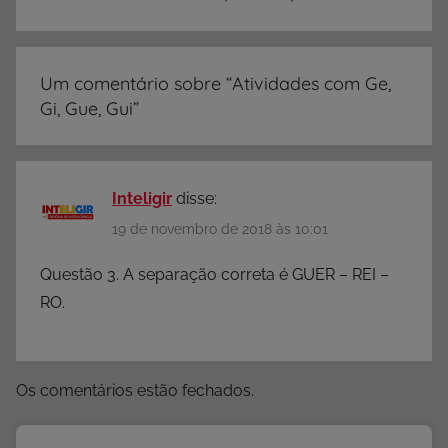
S
,
A
Um comentário sobre “
Atividades com Ge,
t
Gi, Gue, Gui
”
i
v
i
d
Inteligir
disse:
a
19 de novembro de 2018 às 10:01
d
e
Questão 3. A separação correta é GUER – REI –
s
RO.
1
º
A
Os comentários estão fechados.
n
o