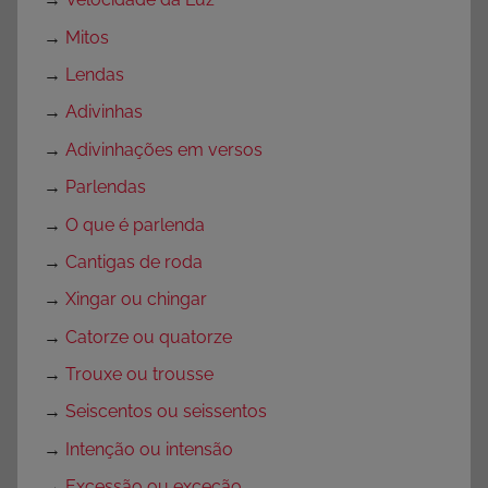
r
e
→
Mitos
s
→
Lendas
,
→
Adivinhas
S
e
→
Adivinhações em versos
m
→
Parlendas
c
→
O que é parlenda
a
t
→
Cantigas de roda
e
→
Xingar ou chingar
g
→
Catorze ou quatorze
o
r
→
Trouxe ou trousse
i
→
Seiscentos ou seissentos
a
→
Intenção ou intensão
→
Excessão ou exceção