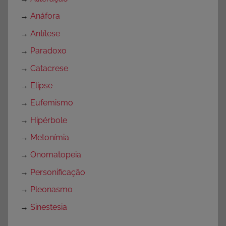
→
Anáfora
→
Antítese
→
Paradoxo
→
Catacrese
→
Elipse
→
Eufemismo
→
Hipérbole
→
Metonímia
→
Onomatopeia
→
Personificação
→
Pleonasmo
→
Sinestesia