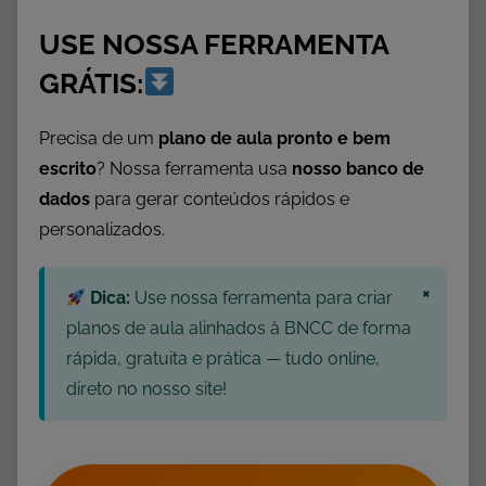
,
A
USE NOSSA FERRAMENTA
t
GRÁTIS:
i
v
Precisa de um
plano de aula pronto e bem
i
escrito
? Nossa ferramenta usa
nosso banco de
d
dados
para gerar conteúdos rápidos e
a
personalizados.
d
e
s
×
Dica:
Use nossa ferramenta para criar
c
planos de aula alinhados à BNCC de forma
o
rápida, gratuita e prática — tudo online,
m
direto no nosso site!
L
e
t