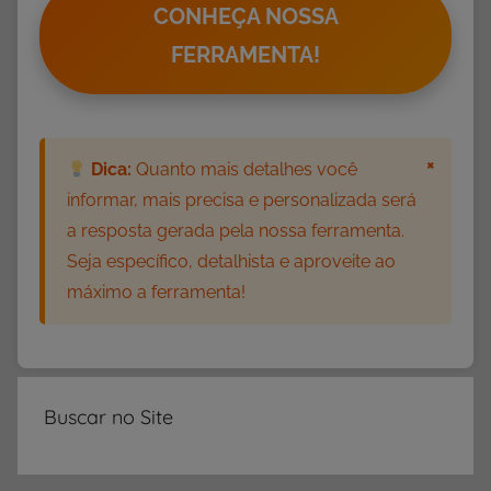
r
CONHEÇA NOSSA
a
FERRAMENTA!
s
,
A
t
×
Dica:
Quanto mais detalhes você
i
informar, mais precisa e personalizada será
v
i
a resposta gerada pela nossa ferramenta.
d
Seja específico, detalhista e aproveite ao
a
máximo a ferramenta!
d
e
s
d
Buscar no Site
e
S
i