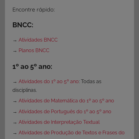
a
Encontre rápido:
r
a
BNCC:
I
m
→
Atividades BNCC
p
→
Planos BNCC
r
i
1º ao 5º ano:
m
i
→
Atividades do 1º ao 5º ano
: Todas as
r
disciplinas.
,
→
Atividades de Matemática do 1º ao 5º ano
A
t
→
Atividades de Português do 1º ao 5º ano
i
→
Atividades de Interpretação Textual
v
→
Atividades de Produção de Textos e Frases do
i