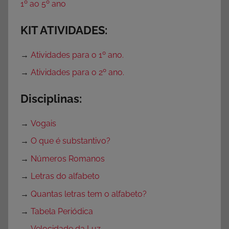
1º ao 5º ano
d
a
KIT ATIVIDADES:
d
e
→
Atividades para o 1º ano.
s
p
→
Atividades para o 2º ano.
a
Disciplinas:
r
a
→
Vogais
P
r
→
O que é substantivo?
o
→
Números Romanos
f
→
Letras do alfabeto
e
s
→
Quantas letras tem o alfabeto?
s
→
Tabela Periódica
o
→
Velocidade da Luz