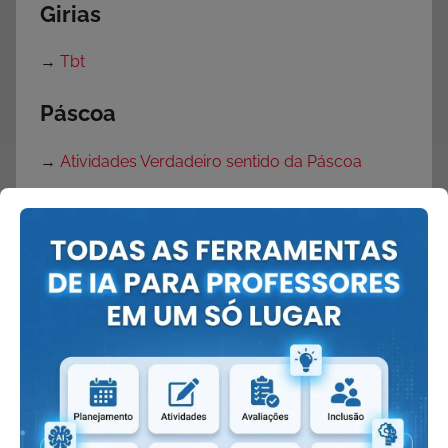
Girias
→
Tbt
Páscoa
→
Atividades Verdadeiro sentido da Páscoa
→
Atividades de Páscoa com Interpretação de
Texto
→
Atividades para Páscoa
→
Textos sobre a Páscoa
→
Cartão de Páscoa
→
Mensagens de Páscoa
→
Frases de Páscoa
→
Músicas de Páscoa