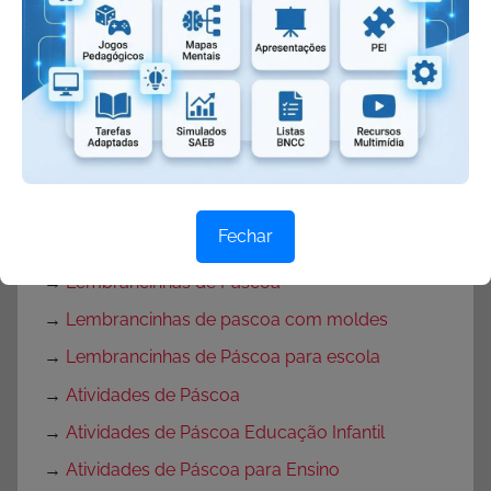
→
Música Coelhinho de Páscoa
→
Músicas do Coelho da Páscoa
→
Símbolos da Páscoa
→
Brincadeiras de Páscoa
→
Dinâmicas de Páscoa
→
Máscaras de Coelhinho
Fechar
→
Máscaras de Páscoa
→
Lembrancinhas de Páscoa
→
Lembrancinhas de pascoa com moldes
→
Lembrancinhas de Páscoa para escola
→
Atividades de Páscoa
→
Atividades de Páscoa Educação Infantil
→
Atividades de Páscoa para Ensino