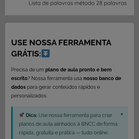
t
Lista de palavras método 28 palavras
o
,
D
a
USE NOSSA FERRAMENTA
t
a
GRÁTIS:
s
C
Precisa de um
plano de aula pronto e bem
o
escrito
? Nossa ferramenta usa
nosso banco de
m
dados
para gerar conteúdos rápidos e
e
personalizados.
m
o
×
r
Dica:
Use nossa ferramenta para criar
a
planos de aula alinhados à BNCC de forma
t
rápida, gratuita e prática — tudo online,