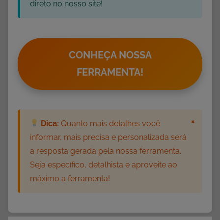
i
direto no nosso site!
v
a
s
,
CONHEÇA NOSSA
D
FERRAMENTA!
i
a
d
a
×
Dica:
Quanto mais detalhes você
s
informar, mais precisa e personalizada será
M
a resposta gerada pela nossa ferramenta.
ã
Seja específico, detalhista e aproveite ao
e
máximo a ferramenta!
s
,
L
e