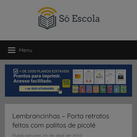
Pular
para
o
conteúdo
SÓ
Só
Escola
Menu
ESCOLA
é
um
portal
direcionado
ao
compartilhamento
de
atividades
educativas,
Lembrancinhas – Porta retratos
dicas
feitos com palitos de picolé
de
ENEM
Publicado em
20 de abril de 2017
p