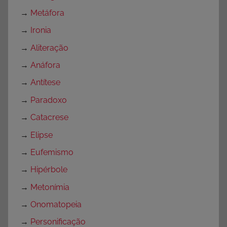
→
Metáfora
→
Ironia
→
Aliteração
→
Anáfora
→
Antítese
→
Paradoxo
→
Catacrese
→
Elipse
→
Eufemismo
→
Hipérbole
→
Metonímia
→
Onomatopeia
→
Personificação