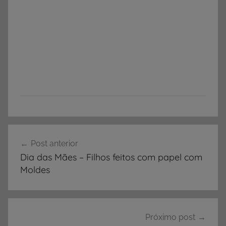
A
Navegação
r
Post anterior
de
t
Dia das Mães – Filhos feitos com papel com
e
Post
Moldes
s
a
n
a
Próximo post