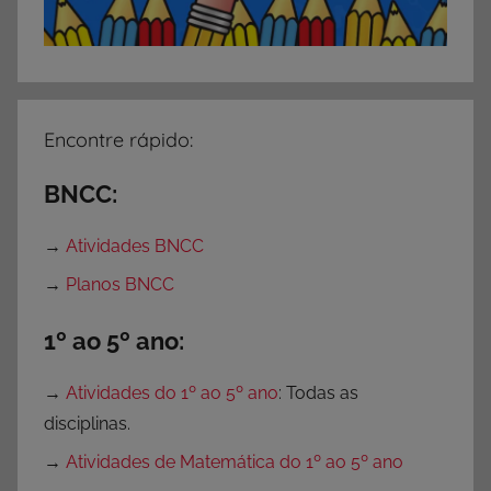
i
n
h
a
s
Encontre rápido:
,
P
BNCC:
a
l
→
Atividades BNCC
i
→
Planos BNCC
t
o
1º ao 5º ano:
s
d
→
Atividades do 1º ao 5º ano
: Todas as
e
disciplinas.
S
→
Atividades de Matemática do 1º ao 5º ano
o