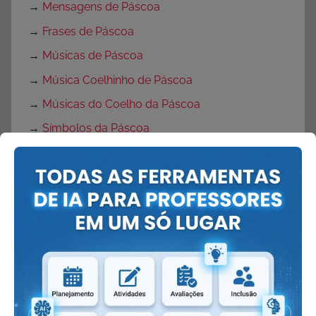
→
Mensagens de Páscoa
→
Frases de Páscoa
→
Músicas de Páscoa
→
Música Coelhinho de Páscoa
→
Músicas do Coelho da Páscoa
→
Símbolos da Páscoa
→
Brincadeiras de Páscoa
→
Dinâmicas de Páscoa
→
Máscaras de Coelhinho
→
Máscaras de Páscoa
→
Lembrancinhas de Páscoa
→
Lembrancinhas de pascoa com moldes
→
Lembrancinhas de Páscoa para escola