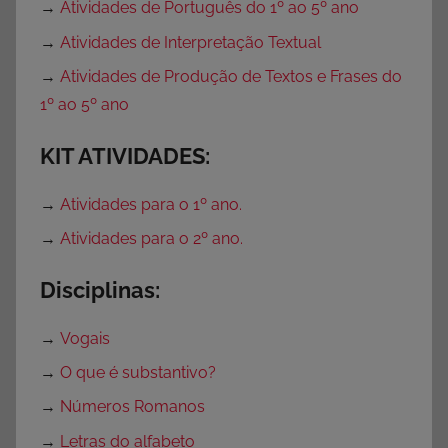
→
Atividades de Português do 1º ao 5º ano
r
v
→
Atividades de Interpretação Textual
e
→
Atividades de Produção de Textos e Frases do
t
1º ao 5º ano
e
,
KIT ATIVIDADES:
P
o
→
Atividades para o 1º ano.
r
→
Atividades para o 2º ano.
t
a
Disciplinas:
R
e
→
Vogais
t
r
→
O que é substantivo?
a
→
Números Romanos
t
→
Letras do alfabeto