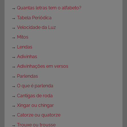
o
→
Quantas letras tem o alfabeto?
,
S
→
Tabela Periódica
e
→
Velocidade da Luz
m
→
Mitos
c
a
→
Lendas
t
→
Adivinhas
e
→
Adivinhações em versos
g
o
→
Parlendas
r
→
O que é parlenda
i
→
Cantigas de roda
a
→
Xingar ou chingar
→
Catorze ou quatorze
→
Trouxe ou trousse