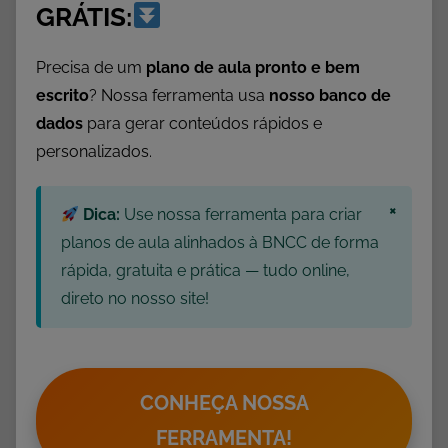
i
GRÁTIS:
d
a
Precisa de um
plano de aula pronto e bem
d
escrito
? Nossa ferramenta usa
nosso banco de
e
dados
para gerar conteúdos rápidos e
s
personalizados.
p
a
×
Dica:
Use nossa ferramenta para criar
r
a
planos de aula alinhados à BNCC de forma
I
rápida, gratuita e prática — tudo online,
m
direto no nosso site!
p
r
i
m
CONHEÇA NOSSA
i
FERRAMENTA!