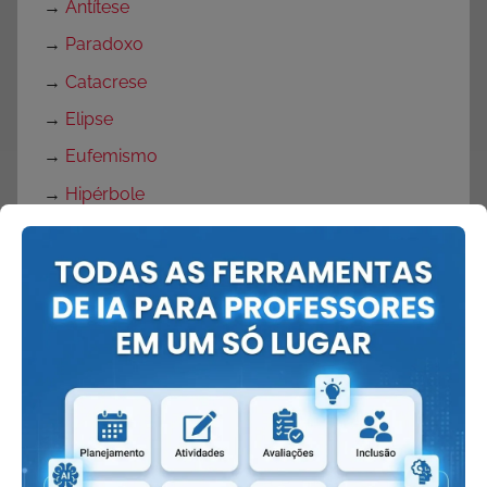
→
Antítese
→
Paradoxo
→
Catacrese
→
Elipse
→
Eufemismo
→
Hipérbole
→
Metonímia
→
Onomatopeia
→
Personificação
→
Pleonasmo
→
Sinestesia
Girias