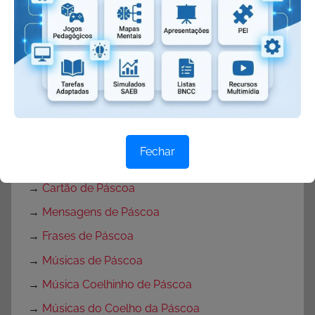
→
Tbt
Páscoa
→
Atividades Verdadeiro sentido da Páscoa
→
Atividades de Páscoa com Interpretação de
Texto
→
Atividades para Páscoa
Fechar
→
Textos sobre a Páscoa
→
Cartão de Páscoa
→
Mensagens de Páscoa
→
Frases de Páscoa
→
Músicas de Páscoa
→
Música Coelhinho de Páscoa
→
Músicas do Coelho da Páscoa