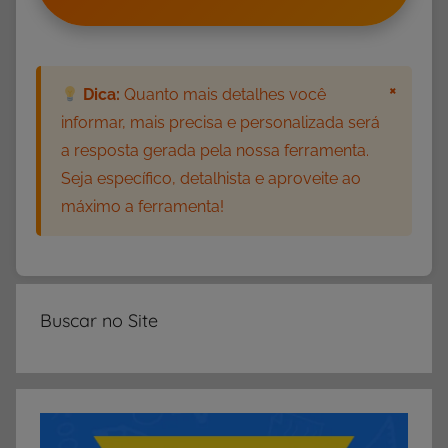
r
,
A
t
×
Dica:
Quanto mais detalhes você
i
informar, mais precisa e personalizada será
v
a resposta gerada pela nossa ferramenta.
i
Seja específico, detalhista e aproveite ao
d
máximo a ferramenta!
a
d
e
s
p
Buscar no Site
a
r
a
P
r