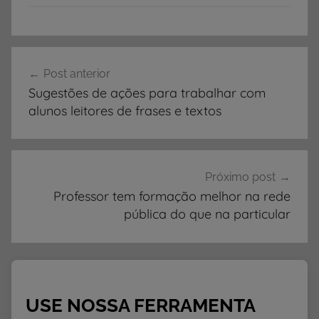
A
Navegação
T
Post anterior
de
I
Sugestões de ações para trabalhar com
V
Post
alunos leitores de frases e textos
I
D
A
D
Próximo post
E
Professor tem formação melhor na rede
pública do que na particular
S
,
A
t
i
USE NOSSA FERRAMENTA
v