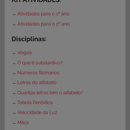
e
m
→
Atividades para o 1º ano.
c
→
Atividades para o 2º ano.
a
t
Disciplinas:
e
g
→
Vogais
o
→
O que é substantivo?
r
i
→
Números Romanos
a
→
Letras do alfabeto
→
Quantas letras tem o alfabeto?
→
Tabela Periódica
→
Velocidade da Luz
→
Mitos