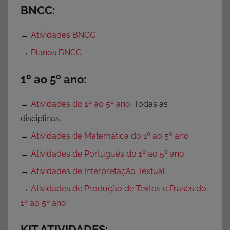
d
BNCC:
e
s
→
Atividades BNCC
s
→
Planos BNCC
o
b
1º ao 5º ano:
r
e
→
Atividades do 1º ao 5º ano
: Todas as
F
disciplinas.
a
→
Atividades de Matemática do 1º ao 5º ano
m
→
Atividades de Português do 1º ao 5º ano
í
l
→
Atividades de Interpretação Textual
i
→
Atividades de Produção de Textos e Frases do
a
1º ao 5º ano
,
S
KIT ATIVIDADES: