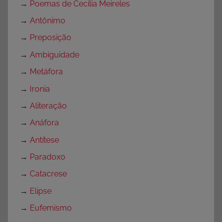
→
Poemas de Cecília Meireles
→
Antônimo
→
Preposição
→
Ambiguidade
→
Metáfora
→
Ironia
→
Aliteração
→
Anáfora
→
Antítese
→
Paradoxo
→
Catacrese
→
Elipse
→
Eufemismo