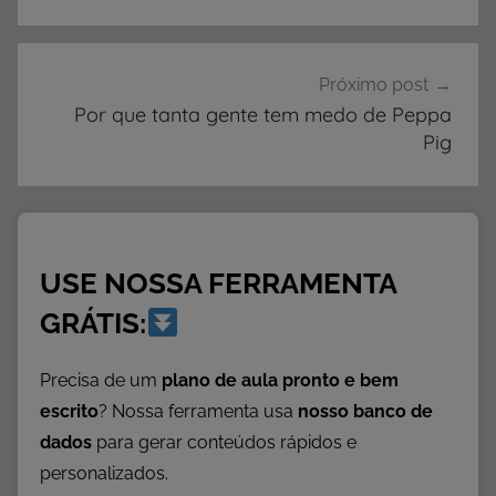
o
s
E
Próximo post
d
Por que tanta gente tem medo de Peppa
Pig
u
c
a
c
i
USE NOSSA FERRAMENTA
o
n
GRÁTIS:
a
i
Precisa de um
plano de aula pronto e bem
s
escrito
? Nossa ferramenta usa
nosso banco de
,
dados
para gerar conteúdos rápidos e
S
personalizados.
e