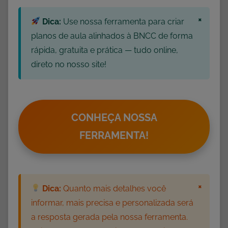
m
×
Dica:
Use nossa ferramenta para criar
c
a
planos de aula alinhados à BNCC de forma
t
rápida, gratuita e prática — tudo online,
e
direto no nosso site!
g
o
r
i
CONHEÇA NOSSA
a
FERRAMENTA!
×
Dica:
Quanto mais detalhes você
informar, mais precisa e personalizada será
a resposta gerada pela nossa ferramenta.