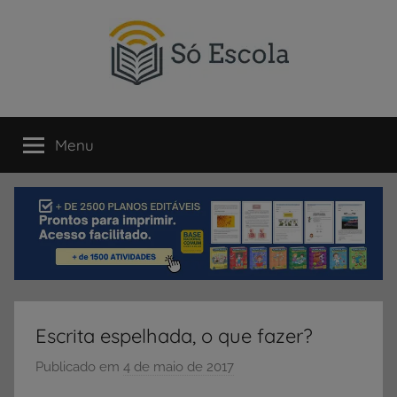
Pular
para
o
conteúdo
SÓ
Só
Escola
Menu
ESCOLA
é
um
portal
direcionado
ao
compartilhamento
de
atividades
educativas,
Escrita espelhada, o que fazer?
dicas
de
Publicado em
4 de maio de 2017
p
ENEM
o