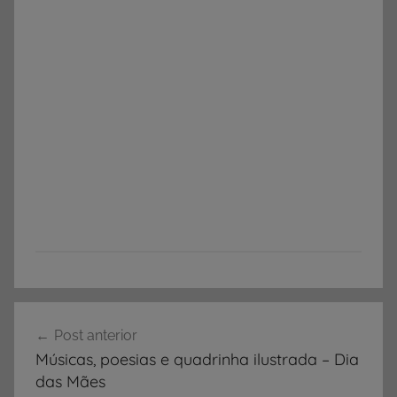
A
Navegação
r
Post anterior
de
t
Músicas, poesias e quadrinha ilustrada – Dia
i
Post
das Mães
g