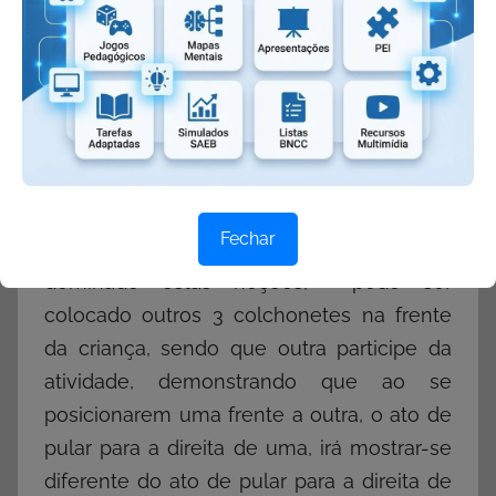
colocar uma fita no braço, ou perna
sinalizando o lado direito (ou esquerdo).
Coloca-se no chão algo delimitando o
espaço, por exemplo 3 colchonetes. A
criança fica posicionada no colchonete do
meio, e o professor diz: direita (ele deve
passar para o colchonete correspondente),
Fechar
esquerda ou meio. Também, após terem
dominado estas noções, pode ser
colocado outros 3 colchonetes na frente
da criança, sendo que outra participe da
atividade, demonstrando que ao se
posicionarem uma frente a outra, o ato de
pular para a direita de uma, irá mostrar-se
diferente do ato de pular para a direita de