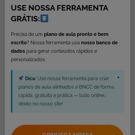
USE NOSSA FERRAMENTA
r
a
GRÁTIS:
C
a
Precisa de um
plano de aula pronto e bem
d
escrito
? Nossa ferramenta usa
nosso banco de
e
dados
para gerar conteúdos rápidos e
r
personalizados.
n
o
×
,
Dica:
Use nossa ferramenta para criar
E
planos de aula alinhados à BNCC de forma
t
rápida, gratuita e prática — tudo online,
i
direto no nosso site!
q
u
e
t