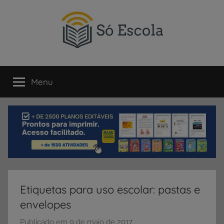
Pular
para
o
conteúdo
SÓ
Só
Escola
Menu
ESCOLA
é
um
portal
direcionado
ao
compartilhamento
de
atividades
educativas,
Etiquetas para uso escolar: pastas e
dicas
envelopes
de
ENEM
Publicado em
9 de maio de 2017
p