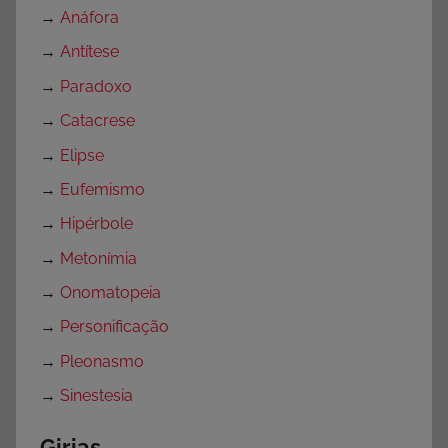
→
Anáfora
→
Antítese
→
Paradoxo
→
Catacrese
→
Elipse
→
Eufemismo
→
Hipérbole
→
Metonímia
→
Onomatopeia
→
Personificação
→
Pleonasmo
→
Sinestesia
Girias