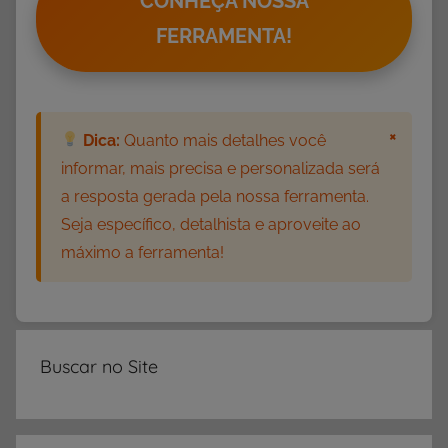
CONHEÇA NOSSA
a
FERRAMENTA!
s
,
P
a
×
Dica:
Quanto mais detalhes você
r
informar, mais precisa e personalizada será
a
a resposta gerada pela nossa ferramenta.
I
Seja específico, detalhista e aproveite ao
m
máximo a ferramenta!
p
r
i
m
i
Buscar no Site
r
,
S