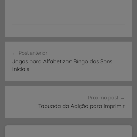
C
Navegação
a
Post anterior
de
p
Jogos para Alfabetizar: Bingo dos Sons
a
Post
Iniciais
s
,
C
a
Próximo post
p
Tabuada da Adição para imprimir
a
s
p
a