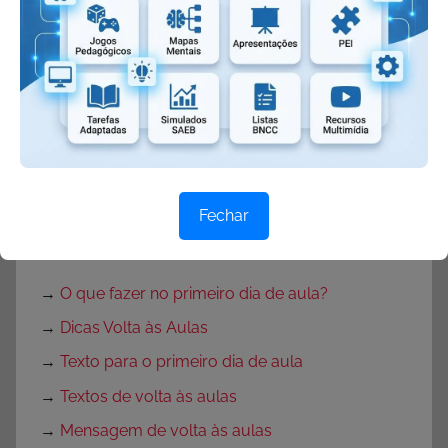
→
Projeto Páscoa Educação Infantil
→
Portas Decoradas para Páscoa
→
Mural de Páscoa para Educação Infantil
→
Painel de Páscoa
→
Cartaz de Páscoa
→
Decoração de Páscoa
Fechar
Volta às Aulas:
→
O que fazer no primeiro dia de aula?
→
Dicas Volta às Aulas
→
Texto para o primeiro dia de aula
→
Textos de volta às aulas
→
Mensagem de volta às aulas