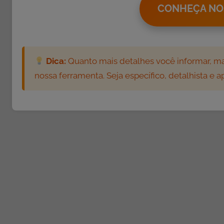
r
CONHEÇA NO
a
I
m
p
Dica:
Quanto mais detalhes você informar, mai
r
nossa ferramenta. Seja específico, detalhista e 
i
m
i
r
,
S
e
m
c
a
t