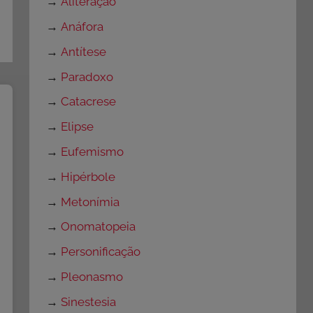
→
Aliteração
→
Anáfora
→
Antítese
→
Paradoxo
→
Catacrese
→
Elipse
→
Eufemismo
→
Hipérbole
→
Metonímia
→
Onomatopeia
→
Personificação
→
Pleonasmo
→
Sinestesia