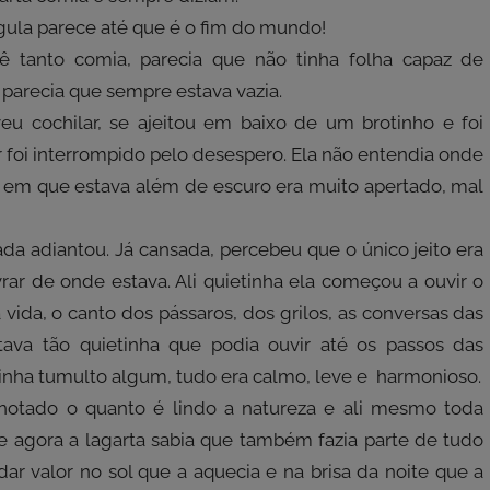
gula parece até que é o fim do mundo!
ê tanto comia, parecia que não tinha folha capaz de
, parecia que sempre estava vazia.
eu cochilar, se ajeitou em baixo de um brotinho e foi
r foi interrompido pelo desespero. Ela não entendia onde
ar em que estava além de escuro era muito apertado, mal
nada adiantou. Já cansada, percebeu que o único jeito era
rar de onde estava. Ali quietinha ela começou a ouvir o
vida, o canto dos pássaros, dos grilos, as conversas das
tava tão quietinha que podia ouvir até os passos das
tinha tumulto algum, tudo era calmo, leve e harmonioso.
a notado o quanto é lindo a natureza e ali mesmo toda
e agora a lagarta sabia que também fazia parte de tudo
ar valor no sol que a aquecia e na brisa da noite que a