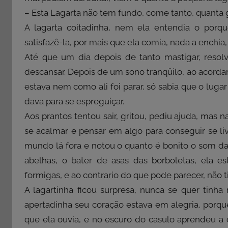
– Esta Lagarta não tem fundo, come tanto, quanta 
A lagarta coitadinha, nem ela entendia o porqu
satisfazê-la, por mais que ela comia, nada a enchia
Até que um dia depois de tanto mastigar, resolv
descansar. Depois de um sono tranqüilo, ao acorda
estava nem como ali foi parar, só sabia que o lug
dava para se espreguiçar.
Aos prantos tentou sair, gritou, pediu ajuda, mas 
se acalmar e pensar em algo para conseguir se liv
mundo lá fora e notou o quanto é bonito o som da 
abelhas, o bater de asas das borboletas, ela es
formigas, e ao contrario do que pode parecer, não 
A lagartinha ficou surpresa, nunca se quer tinh
apertadinha seu coração estava em alegria, porqu
que ela ouvia, e no escuro do casulo aprendeu a d