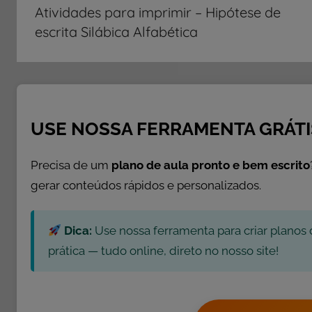
de
Atividades para imprimir – Hipótese de
ó
Post
escrita Silábica Alfabética
r
i
a
s
,
L
USE NOSSA FERRAMENTA GRÁTI
e
i
Precisa de um
plano de aula pronto e bem escrito
t
gerar conteúdos rápidos e personalizados.
u
r
Dica:
Use nossa ferramenta para criar planos 
a
s
prática — tudo online, direto no nosso site!
,
P
a