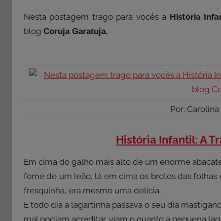
Nesta postagem trago para vocês a
História Inf
blog
Coruja Garatuja.
Por: Carolina
História Infantil: A
Em cima do galho mais alto de um enorme abacate
fome de um leão, lá em cima os brotos das folhas 
fresquinha, era mesmo uma delícia.
E todo dia a lagartinha passava o seu dia mastigan
mal podiam acreditar, viam o quanto a pequena lag