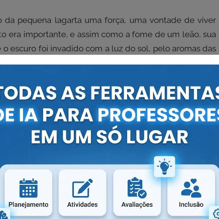
o da pequena lagarta uma força, uma vontade de viver
nto era importante, e assim como a fome de um leão, sua
e o escuro foi invadido com a luz do sol, pelo aromas das
flor que desabrocha na primavera a lagarta se abriu com
pouco de treino e instinto logo aprendeu batê-las e saiu
 gratidão, a lagarta que agora era borboleta espalhava o
ha fim.
si mesma e com ela encontrou o amor, e quando ela achou
iberdade que tinha dentro de si.
WNLOAD EM PDF:
Fonte:
Coruja Garatuja