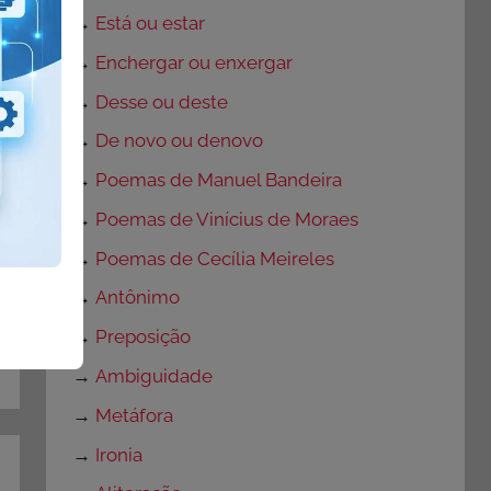
→
Está ou estar
→
Enchergar ou enxergar
→
Desse ou deste
→
De novo ou denovo
→
Poemas de Manuel Bandeira
→
Poemas de Vinícius de Moraes
→
Poemas de Cecília Meireles
→
Antônimo
→
Preposição
→
Ambiguidade
→
Metáfora
→
Ironia