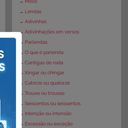
→
Mitos
→
Lendas
→
Adivinhas
→
Adivinhações em versos
→
Parlendas
→
O que é parlenda
→
Cantigas de roda
→
Xingar ou chingar
→
Catorze ou quatorze
→
Trouxe ou trousse
→
Seiscentos ou seissentos
→
Intenção ou intensão
→
Excessão ou exceção