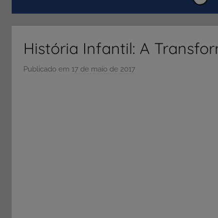
ENEM
e
Vestibular,
História Infantil: A Trans
cursos
grátis,
Publicado em
17 de maio de 2017
p
matérias
o
para
r
estudo.
S
Ó
E
S
C
O
L
A