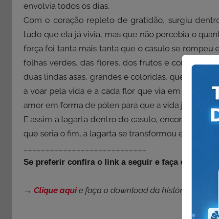
envolvia todos os dias.
Com o coração repleto de gratidão, surgiu dentr
tudo que ela já vivia, mas que não percebia o qua
força foi tanta mais tanta que o casulo se rompeu 
folhas verdes, das flores, dos frutos e como uma 
duas lindas asas, grandes e coloridas, que com um 
a voar pela vida e a cada flor que via em forma de
amor em forma de pólen para que a vida jamais ten
E assim a lagarta dentro do casulo, encontrou a 
que seria o fim, a lagarta se transformou e virou a l
____________________________
Se preferir confira o link a seguir e faça o DO
→
Clique aqui
e faça o download da história.