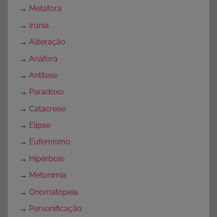
→
Metáfora
→
Ironia
→
Aliteração
→
Anáfora
→
Antítese
→
Paradoxo
→
Catacrese
→
Elipse
→
Eufemismo
→
Hipérbole
→
Metonímia
→
Onomatopeia
→
Personificação