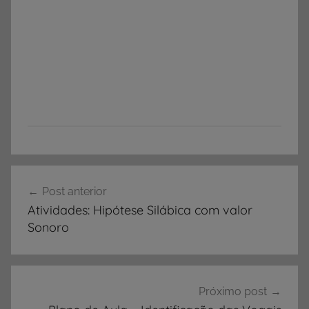
P
Navegação
l
Post anterior
de
a
Atividades: Hipótese Silábica com valor
n
Post
Sonoro
e
j
a
m
Próximo post
e