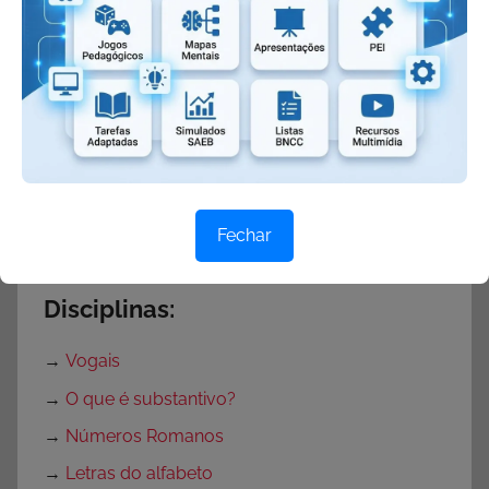
→
Atividades de Português do 1º ao 5º ano
→
Atividades de Interpretação Textual
→
Atividades de Produção de Textos e Frases do
1º ao 5º ano
KIT ATIVIDADES:
→
Atividades para o 1º ano.
Fechar
→
Atividades para o 2º ano.
Disciplinas:
→
Vogais
→
O que é substantivo?
→
Números Romanos
→
Letras do alfabeto