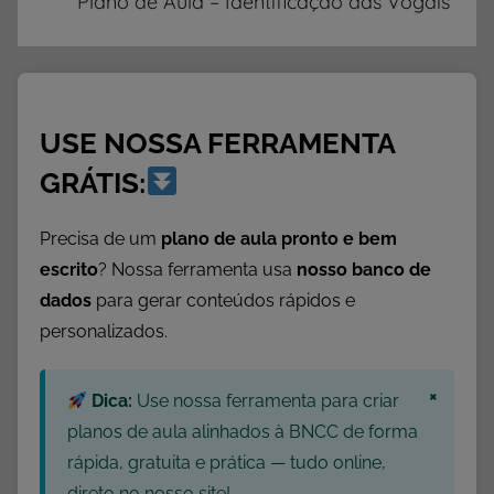
Plano de Aula – Identificação das Vogais
n
t
o
d
USE NOSSA FERRAMENTA
e
A
GRÁTIS:
u
l
Precisa de um
plano de aula pronto e bem
a
escrito
? Nossa ferramenta usa
nosso banco de
,
dados
para gerar conteúdos rápidos e
P
personalizados.
l
a
×
n
Dica:
Use nossa ferramenta para criar
o
planos de aula alinhados à BNCC de forma
s
rápida, gratuita e prática — tudo online,
d
direto no nosso site!