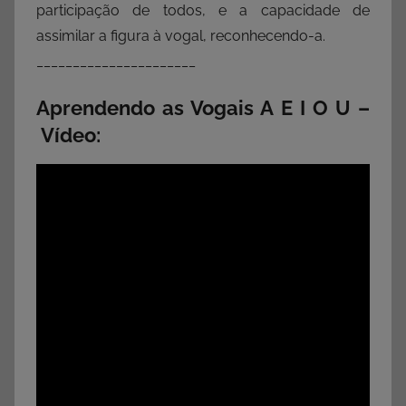
participação de todos, e a capacidade de
assimilar a figura à vogal, reconhecendo-a.
______________________
Aprendendo as Vogais A E I O U –
Vídeo: