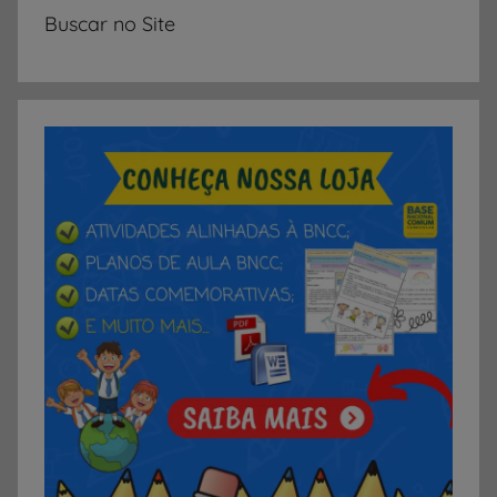
i
Buscar no Site
n
o
,
P
l
a
n
o
s
S
e
m
a
n
a
i