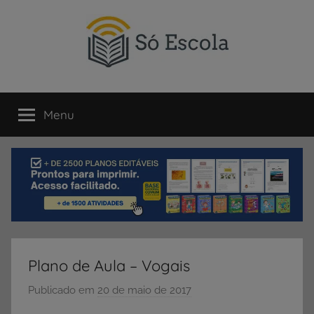
Pular
para
o
conteúdo
SÓ
Só
Escola
Menu
ESCOLA
é
um
portal
direcionado
ao
compartilhamento
de
atividades
educativas,
Plano de Aula – Vogais
dicas
de
Publicado em
20 de maio de 2017
p
ENEM
o