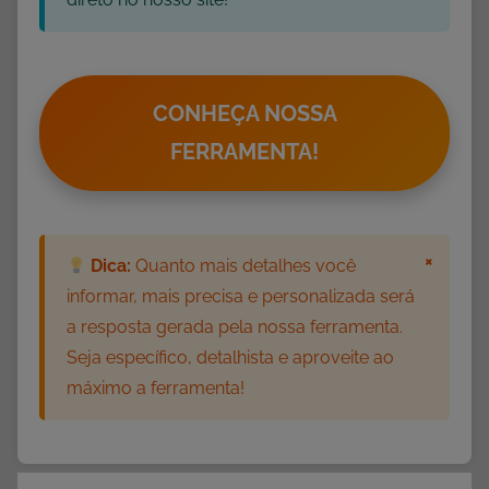
e
A
u
l
CONHEÇA NOSSA
a
FERRAMENTA!
,
P
l
a
×
Dica:
Quanto mais detalhes você
n
informar, mais precisa e personalizada será
o
a resposta gerada pela nossa ferramenta.
s
Seja específico, detalhista e aproveite ao
d
máximo a ferramenta!
e
E
n
s