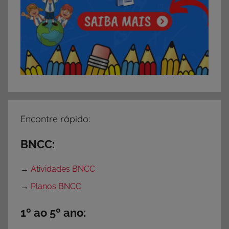
m
p
r
i
m
i
r
,
A
Encontre rápido:
t
i
BNCC:
v
i
→
Atividades BNCC
d
→
Planos BNCC
a
d
1º ao 5º ano:
e