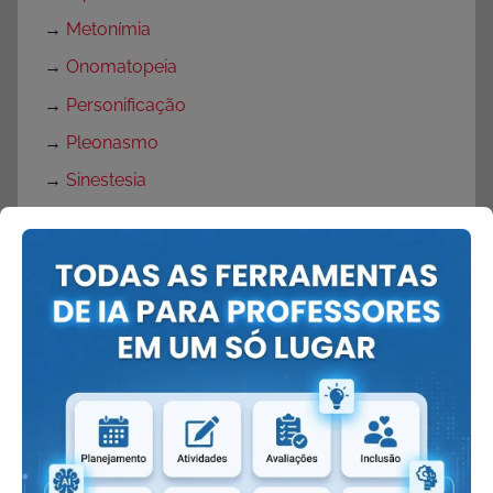
→
Metonímia
→
Onomatopeia
→
Personificação
→
Pleonasmo
→
Sinestesia
Girias
→
Tbt
Páscoa
→
Atividades Verdadeiro sentido da Páscoa
→
Atividades de Páscoa com Interpretação de
Texto