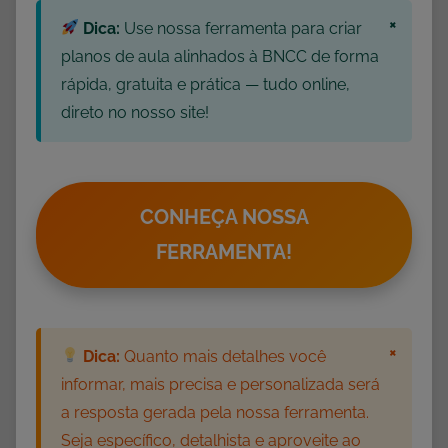
v
×
Dica:
Use nossa ferramenta para criar
i
d
planos de aula alinhados à BNCC de forma
a
rápida, gratuita e prática — tudo online,
d
direto no nosso site!
e
s
p
a
CONHEÇA NOSSA
r
FERRAMENTA!
a
D
o
w
×
Dica:
Quanto mais detalhes você
n
informar, mais precisa e personalizada será
l
a resposta gerada pela nossa ferramenta.
o
Seja específico, detalhista e aproveite ao
a