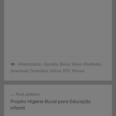
Alfabetização
,
Apostila
,
Baixar
,
Baixe Atividades
,
A
download
,
Gramatica
,
leitura
,
PDF
,
Pintura
p
o
Navegação
s
Post anterior
de
t
Projeto Higiene Bucal para Educação
i
Post
Infantil
l