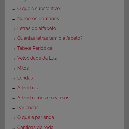
B
→
O que é substantivo?
a
i
→
Números Romanos
x
→
Letras do alfabeto
a
→
Quantas letras tem o alfabeto?
r
,
→
Tabela Periódica
P
→
Velocidade da Luz
D
→
Mitos
F
→
Lendas
→
Adivinhas
→
Adivinhações em versos
→
Parlendas
→
O que é parlenda
→
Cantigas de roda