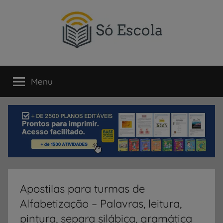
Pular
para
o
conteúdo
SÓ
Só
Escola
Menu
ESCOLA
é
um
portal
direcionado
ao
compartilhamento
de
atividades
educativas,
Apostilas para turmas de
dicas
Alfabetização – Palavras, leitura,
de
ENEM
pintura, separa silábica, gramática