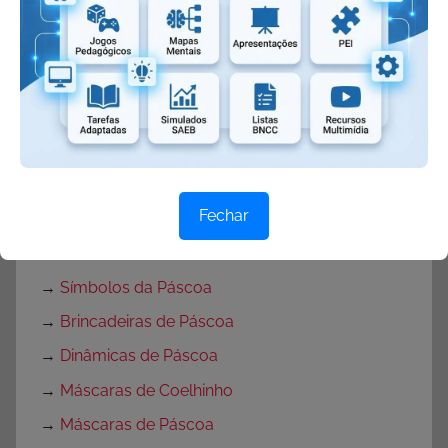
→
Atividades para Páscoa
→
Textos sobre a Páscoa
→
Cartão de Páscoa
→
Mensagens de Páscoa
→
Frases de Páscoa
→
Músicas de Páscoa
Fechar
→
Música Coelhinho de Páscoa
→
Músicas do Coelho da Páscoa
→
Símbolos da Páscoa
→
Brincadeiras de Páscoa
→
Dinâmicas de Páscoa
→
Máscaras de Coelhinho
→
Máscaras de Páscoa