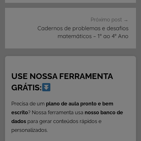
a
s
,
Próximo post
A
Cadernos de problemas e desafios
matemáticos – 1° ao 4° Ano
T
I
V
I
D
USE NOSSA FERRAMENTA
A
D
GRÁTIS:
E
S
Precisa de um
plano de aula pronto e bem
,
escrito
? Nossa ferramenta usa
nosso banco de
A
dados
para gerar conteúdos rápidos e
t
personalizados.
i