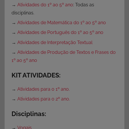
s
→
Atividades do 1º ao 5º ano
: Todas as
p
disciplinas.
a
→
Atividades de Matemática do 1º ao 5º ano
r
→
Atividades de Português do 1º ao 5º ano
a
P
→
Atividades de Interpretação Textual
r
→
Atividades de Produção de Textos e Frases do
o
1º ao 5º ano
f
e
KIT ATIVIDADES:
s
s
→
Atividades para o 1º ano.
o
→
Atividades para o 2º ano.
r
e
Disciplinas:
s
,
→
Vogais