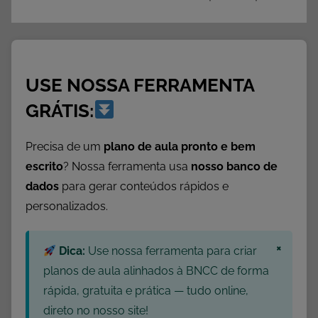
s
o
b
r
USE NOSSA FERRAMENTA
e
F
GRÁTIS:
o
l
Precisa de um
plano de aula pronto e bem
c
escrito
? Nossa ferramenta usa
nosso banco de
l
dados
para gerar conteúdos rápidos e
o
personalizados.
r
e
×
,
Dica:
Use nossa ferramenta para criar
D
planos de aula alinhados à BNCC de forma
a
rápida, gratuita e prática — tudo online,
t
direto no nosso site!