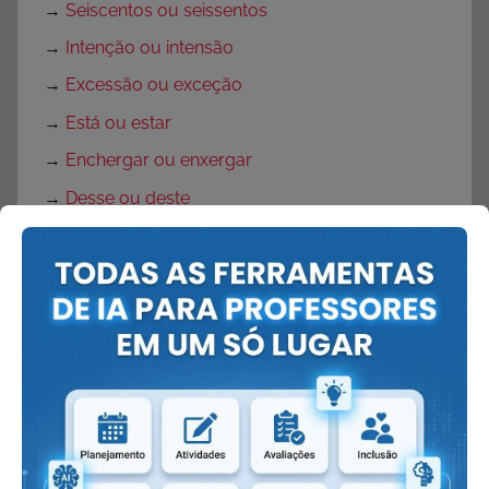
→
Seiscentos ou seissentos
→
Intenção ou intensão
→
Excessão ou exceção
→
Está ou estar
→
Enchergar ou enxergar
→
Desse ou deste
→
De novo ou denovo
→
Poemas de Manuel Bandeira
→
Poemas de Vinícius de Moraes
→
Poemas de Cecília Meireles
→
Antônimo
→
Preposição
→
Ambiguidade