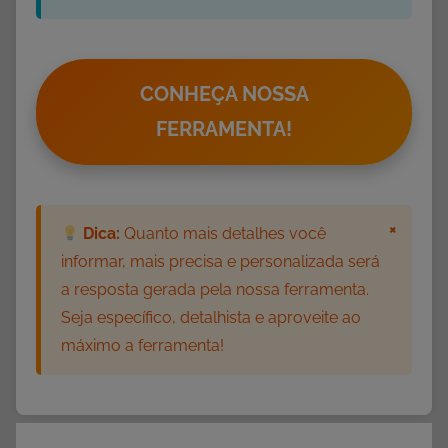
a
s
C
o
CONHEÇA NOSSA
m
FERRAMENTA!
e
m
o
r
×
Dica:
Quanto mais detalhes você
a
informar, mais precisa e personalizada será
t
a resposta gerada pela nossa ferramenta.
i
Seja específico, detalhista e aproveite ao
v
máximo a ferramenta!
a
s
,
D