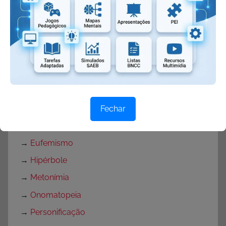
→
Metáfora
→
Ironia
→
Aliteração
→
Anáfora
→
Antítese
→
Paradoxo
→
Catacrese
Fechar
→
Elipse
→
Eufemismo
→
Hipérbole
→
Metonímia
→
Onomatopeia
→
Personificação