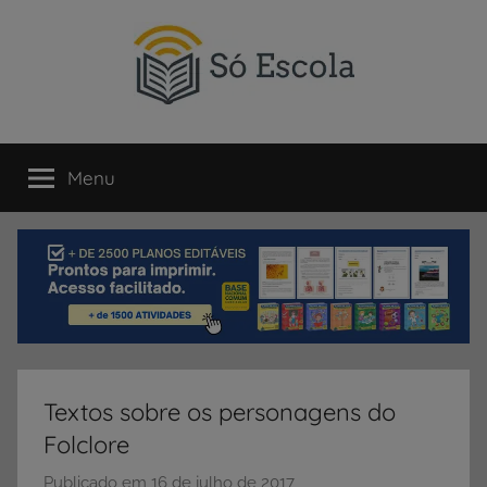
Pular
para
o
conteúdo
SÓ
Só
Escola
Menu
ESCOLA
é
um
portal
direcionado
ao
compartilhamento
de
atividades
educativas,
Textos sobre os personagens do
dicas
Folclore
de
ENEM
Publicado em
16 de julho de 2017
p