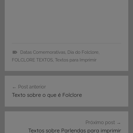
Datas Comemorativas
,
Dia do Folclore
,
A
FOLCLORE TEXTOS
,
Textos para Imprimir
t
i
Navegação
v
Post anterior
de
i
Texto sobre o que é Folclore
d
Post
a
d
e
Próximo post
s
Textos sobre Parlendas para imprimir