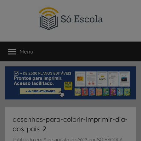
Pular
para
o
conteúdo
SÓ
Só
Escola
Menu
ESCOLA
é
um
portal
direcionado
ao
compartilhamento
de
atividades
educativas,
desenhos-para-colorir-imprimir-dia-
dicas
dos-pais-2
de
ENEM
Publicado em
5 de agosto de 2017
por
SÓ ESCOLA