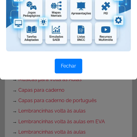
→
Texto para o primeiro dia de aula
→
Textos de volta às aulas
→
Mensagem de volta às aulas
→
Rotina para primeira semana de aula
→
Rotina volta às aulas para Educação Infantil
→
Decoração de sala de aula
Fechar
→
Decoração para Sala de Aula
→
Músicas para Volta às Aulas
→
Capas para caderno
→
Capas para caderno de português
→
Lembrancinhas volta às aulas
→
Lembrancinhas volta às aulas em EVA
→
Lembrancinhas volta às aulas