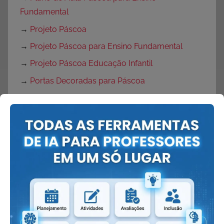
Fundamental
→
Projeto Páscoa
→
Projeto Páscoa para Ensino Fundamental
→
Projeto Páscoa Educação Infantil
→
Portas Decoradas para Páscoa
→
Mural de Páscoa para Educação Infantil
→
Painel de Páscoa
→
Cartaz de Páscoa
→
Decoração de Páscoa
Volta às Aulas:
→
O que fazer no primeiro dia de aula?
→
Dicas Volta às Aulas