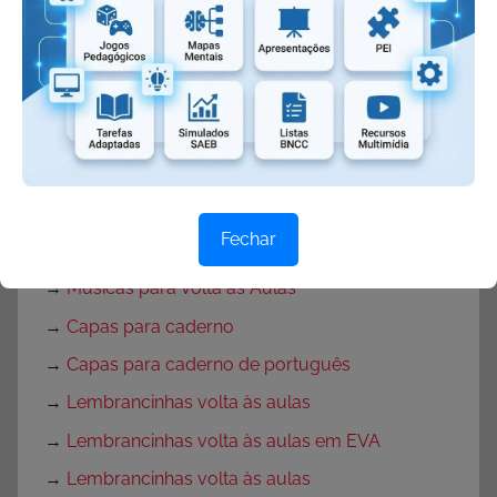
→
Texto para o primeiro dia de aula
→
Textos de volta às aulas
→
Mensagem de volta às aulas
→
Rotina para primeira semana de aula
→
Rotina volta às aulas para Educação Infantil
→
Decoração de sala de aula
Fechar
→
Decoração para Sala de Aula
→
Músicas para Volta às Aulas
→
Capas para caderno
→
Capas para caderno de português
→
Lembrancinhas volta às aulas
→
Lembrancinhas volta às aulas em EVA
→
Lembrancinhas volta às aulas