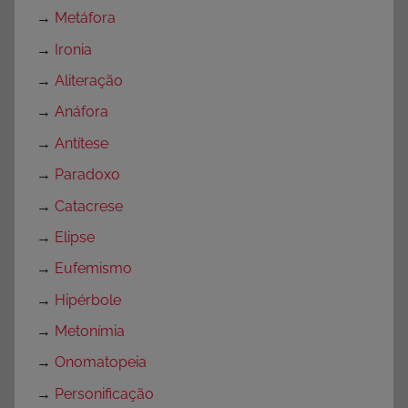
→
Metáfora
→
Ironia
→
Aliteração
→
Anáfora
→
Antítese
→
Paradoxo
→
Catacrese
→
Elipse
→
Eufemismo
→
Hipérbole
→
Metonímia
→
Onomatopeia
→
Personificação