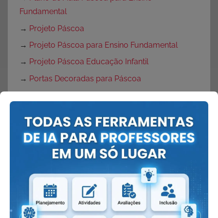
Fundamental
→
Projeto Páscoa
→
Projeto Páscoa para Ensino Fundamental
→
Projeto Páscoa Educação Infantil
→
Portas Decoradas para Páscoa
→
Mural de Páscoa para Educação Infantil
→
Painel de Páscoa
→
Cartaz de Páscoa
→
Decoração de Páscoa
Volta às Aulas:
→
O que fazer no primeiro dia de aula?
→
Dicas Volta às Aulas