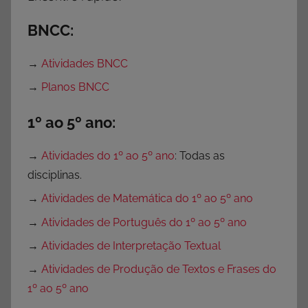
c
a
BNCC:
s
p
→
Atividades BNCC
a
→
Planos BNCC
r
a
1º ao 5º ano:
E
d
→
Atividades do 1º ao 5º ano
: Todas as
u
disciplinas.
c
→
Atividades de Matemática do 1º ao 5º ano
a
→
Atividades de Português do 1º ao 5º ano
d
o
→
Atividades de Interpretação Textual
r
→
Atividades de Produção de Textos e Frases do
e
1º ao 5º ano
s