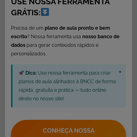
USE NOSSA FERRAMENTA
I
A
GRÁTIS:
D
O
Precisa de um
plano de aula pronto e bem
S
escrito
? Nossa ferramenta usa
nosso banco de
O
dados
para gerar conteúdos rápidos e
L
personalizados.
D
A
×
Dica:
Use nossa ferramenta para criar
D
O
planos de aula alinhados à BNCC de forma
,
rápida, gratuita e prática — tudo online,
D
direto no nosso site!
a
t
a
s
CONHEÇA NOSSA
C