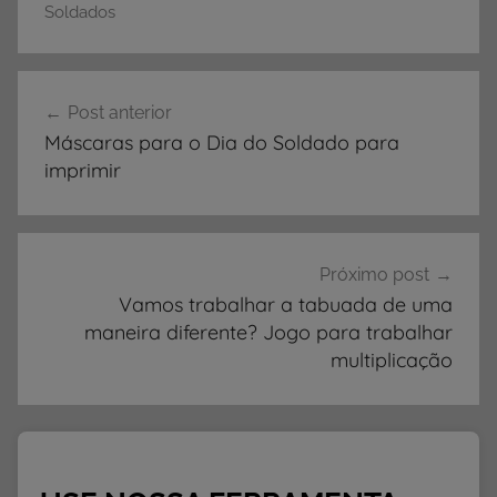
A
Soldados
t
i
Navegação
v
Post anterior
de
i
Máscaras para o Dia do Soldado para
d
Post
imprimir
a
d
e
s
Próximo post
s
Vamos trabalhar a tabuada de uma
maneira diferente? Jogo para trabalhar
o
multiplicação
b
r
e
o
D