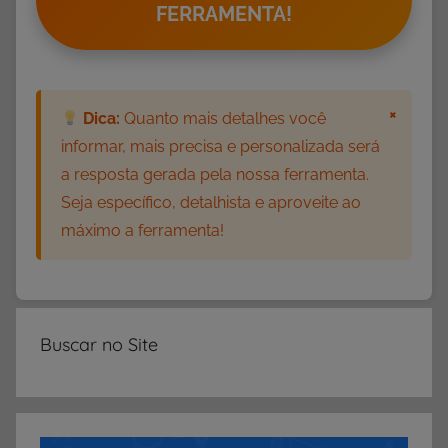
FERRAMENTA!
o
m
e
m
×
Dica:
Quanto mais detalhes você
o
informar, mais precisa e personalizada será
r
a resposta gerada pela nossa ferramenta.
a
Seja específico, detalhista e aproveite ao
t
máximo a ferramenta!
i
v
a
s
,
Buscar no Site
D
i
a
d