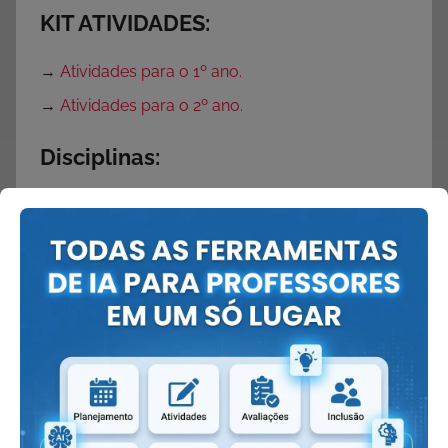
KIT ATIVIDADES:
→
Atividades para o 1º ano.
→
Atividades para o 2º ano.
Disciplinas:
→
Vogais
→
O que é substantivo?
→
Números Romanos
→
Letras do alfabeto
→
Quantas letras tem o alfabeto?
→
Tabela Periódica
→
Velocidade da Luz
→
Mitos