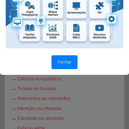
→
Lendas
→
Adivinhas
→
Adivinhações em versos
→
Parlendas
→
O que é parlenda
→
Cantigas de roda
Fechar
→
Xingar ou chingar
→
Catorze ou quatorze
→
Trouxe ou trousse
→
Seiscentos ou seissentos
→
Intenção ou intensão
→
Excessão ou exceção
→
Está ou estar