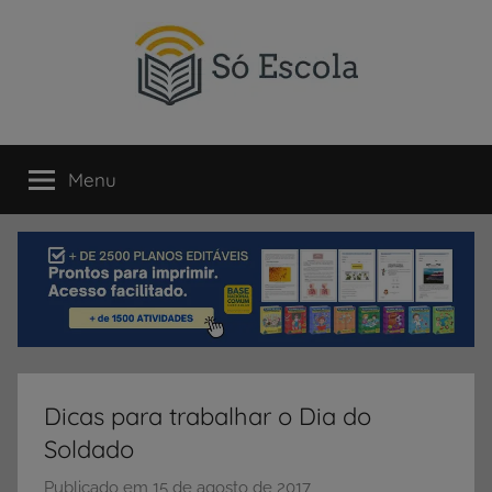
Pular
para
o
conteúdo
SÓ
Só
Escola
Menu
ESCOLA
é
um
portal
direcionado
ao
compartilhamento
de
atividades
educativas,
Dicas para trabalhar o Dia do
dicas
Soldado
de
ENEM
Publicado em
15 de agosto de 2017
p