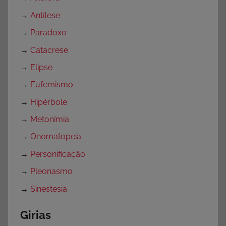
→
Antítese
→
Paradoxo
→
Catacrese
→
Elipse
→
Eufemismo
→
Hipérbole
→
Metonímia
→
Onomatopeia
→
Personificação
→
Pleonasmo
→
Sinestesia
Girias