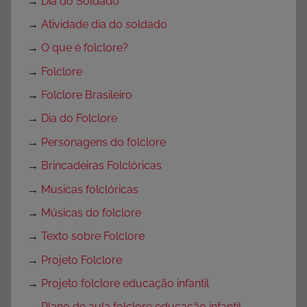
→
Dia do Soldado
→
Atividade dia do soldado
→
O que é folclore?
→
Folclore
→
Folclore Brasileiro
→
Dia do Folclore
→
Personagens do folclore
→
Brincadeiras Folclóricas
→
Musicas folclóricas
→
Músicas do folclore
→
Texto sobre Folclore
→
Projeto Folclore
→
Projeto folclore educação infantil
→
Plano de aula folclore educação infantil