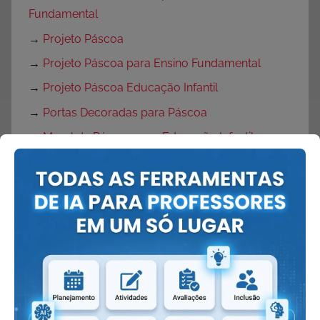
Fundamental
→
Projeto Páscoa
→
Projeto Páscoa para Ensino Fundamental
→
Projeto Páscoa Educação Infantil
→
Portas Decoradas para Páscoa
→
Mural de Páscoa para Educação Infantil
→
Painel de Páscoa
→
Cartaz de Páscoa
→
Decoração de Páscoa
Volta às Aulas:
→
O que fazer no primeiro dia de aula?
→
Dicas Volta às Aulas