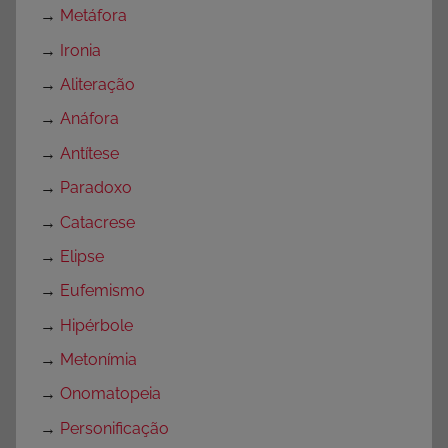
→
Metáfora
→
Ironia
→
Aliteração
→
Anáfora
→
Antítese
→
Paradoxo
→
Catacrese
→
Elipse
→
Eufemismo
→
Hipérbole
→
Metonímia
→
Onomatopeia
→
Personificação