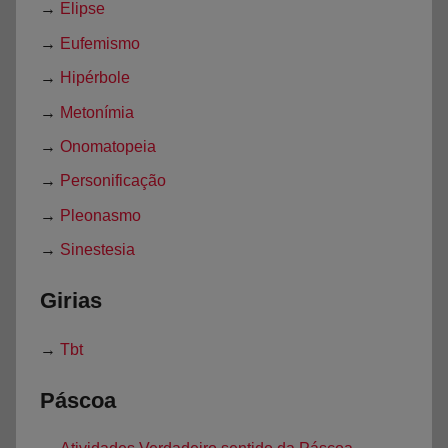
→
Elipse
→
Eufemismo
→
Hipérbole
→
Metonímia
→
Onomatopeia
→
Personificação
→
Pleonasmo
→
Sinestesia
Girias
→
Tbt
Páscoa