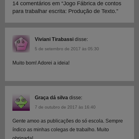
14 comentários em “
Jogo Fábrica de contos
d
para trabalhar escrita: Produção de Texto.
”
u
ç
ã
o
Viviani Tirabassi
disse:
d
5 de setembro de 2017 às 05:30
e
Muito bom! Adorei a ideia!
T
e
x
t
o
Graça dá silva
disse:
,
7 de outubro de 2017 às 16:40
J
o
Gente amoo as publicações do só escola. Sempre
g
índico as minhas colegas de trabalho. Muito
o
obrigada!