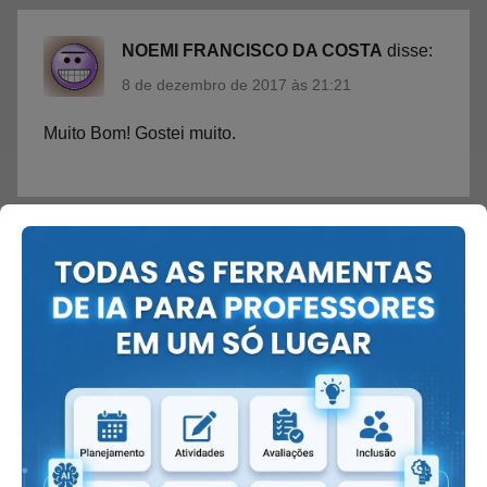
NOEMI FRANCISCO DA COSTA
disse:
8 de dezembro de 2017 às 21:21
Muito Bom! Gostei muito.
Daniela
disse:
2 de janeiro de 2018 às 23:24
Genial!!
Adorei a sugestão!!!