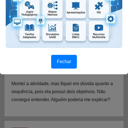
Profª Norminha
disse:
8 de maio de 2018 às 12:43
Achei muito massa essa ideia do jogo fabrica de
contos… Parabéns !!!!!!
Fechar
Elaine Cavenaghi
disse:
29 de maio de 2018 às 19:45
Montei a atividade, mas fiquei em dúvida quanto a
sequência, pois ela possui dois objetivos. Não
consegui entender. Alguém poderia me explicar?