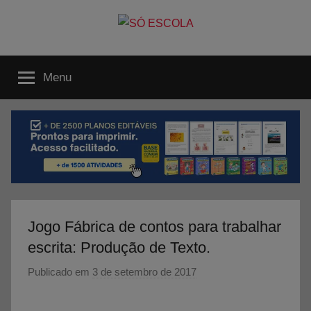
Pular
para
o
SÓ
Só
Escola
conteúdo
Menu
é
ESCOLA
um
portal
direcionado
ao
compartilhamento
de
atividades
educativas,
Jogo Fábrica de contos para trabalhar
dicas
escrita: Produção de Texto.
de
ENEM
Publicado em
3 de setembro de 2017
p
e
o
Vestibular,
r