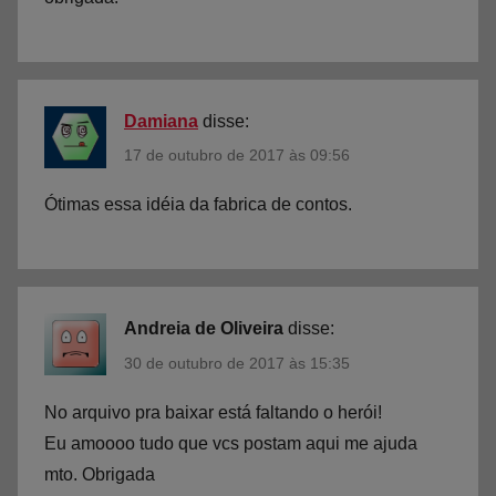
s
,
J
o
Damiana
disse:
g
17 de outubro de 2017 às 09:56
o
s
Ótimas essa idéia da fabrica de contos.
P
e
d
a
Andreia de Oliveira
disse:
g
ó
30 de outubro de 2017 às 15:35
g
No arquivo pra baixar está faltando o herói!
i
Eu amoooo tudo que vcs postam aqui me ajuda
c
mto. Obrigada
o