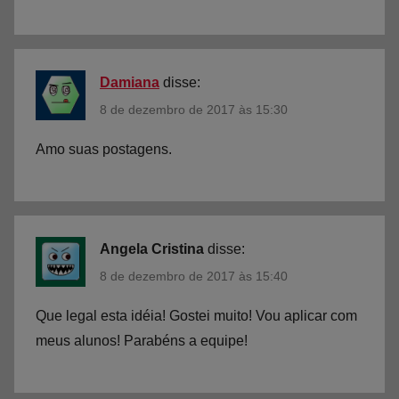
s
,
L
ú
Damiana
disse:
d
8 de dezembro de 2017 às 15:30
i
c
Amo suas postagens.
o
Angela Cristina
disse:
8 de dezembro de 2017 às 15:40
Que legal esta idéia! Gostei muito! Vou aplicar com
meus alunos! Parabéns a equipe!