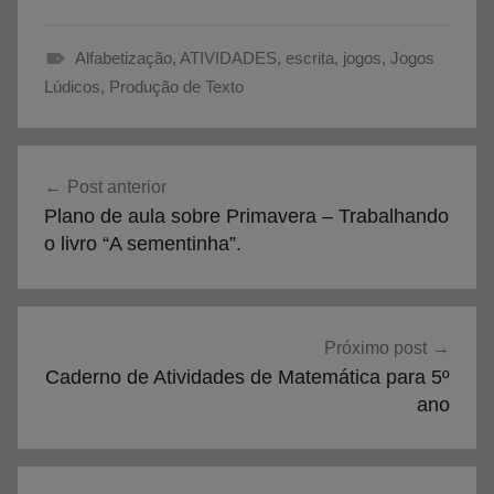
Alfabetização
,
ATIVIDADES
,
escrita
,
jogos
,
Jogos
A
Lúdicos
,
Produção de Texto
t
i
Navegação
v
Post anterior
de
i
Plano de aula sobre Primavera – Trabalhando
d
Post
o livro “A sementinha”.
a
d
e
s
Próximo post
d
Caderno de Atividades de Matemática para 5º
e
ano
P
r
o