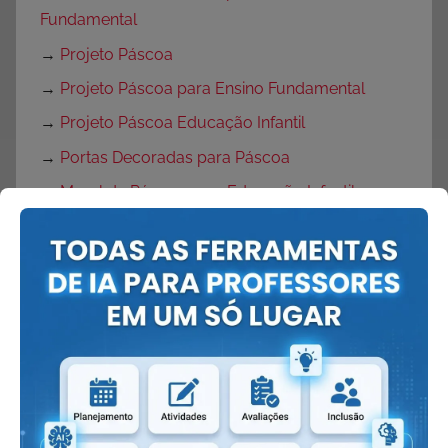
Fundamental
→
Projeto Páscoa
→
Projeto Páscoa para Ensino Fundamental
→
Projeto Páscoa Educação Infantil
→
Portas Decoradas para Páscoa
→
Mural de Páscoa para Educação Infantil
→
Painel de Páscoa
→
Cartaz de Páscoa
→
Decoração de Páscoa
Volta às Aulas:
→
O que fazer no primeiro dia de aula?
→
Dicas Volta às Aulas