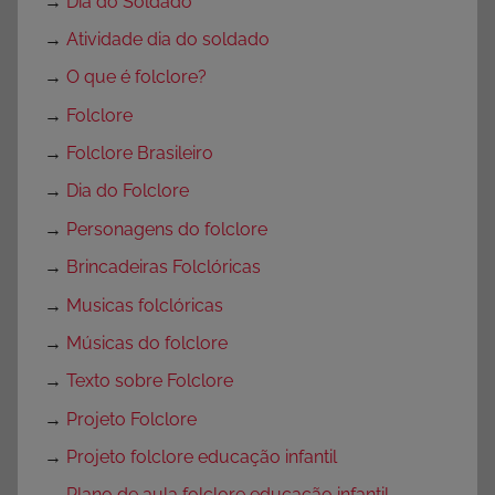
→
Dia do Soldado
→
Atividade dia do soldado
→
O que é folclore?
→
Folclore
→
Folclore Brasileiro
→
Dia do Folclore
→
Personagens do folclore
→
Brincadeiras Folclóricas
→
Musicas folclóricas
→
Músicas do folclore
→
Texto sobre Folclore
→
Projeto Folclore
→
Projeto folclore educação infantil
→
Plano de aula folclore educação infantil