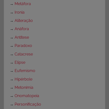
→
Metáfora
→
Ironia
→
Aliteração
→
Anáfora
→
Antítese
→
Paradoxo
→
Catacrese
→
Elipse
→
Eufemismo
→
Hipérbole
→
Metonímia
→
Onomatopeia
→
Personificação