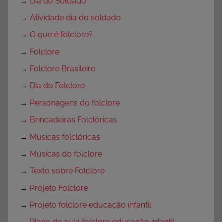
→
Dia do Soldado
→
Atividade dia do soldado
→
O que é folclore?
→
Folclore
→
Folclore Brasileiro
→
Dia do Folclore
→
Personagens do folclore
→
Brincadeiras Folclóricas
→
Musicas folclóricas
→
Músicas do folclore
→
Texto sobre Folclore
→
Projeto Folclore
→
Projeto folclore educação infantil
→
Plano de aula folclore educação infantil