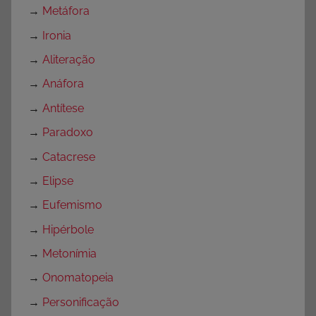
→
Metáfora
→
Ironia
→
Aliteração
→
Anáfora
→
Antítese
→
Paradoxo
→
Catacrese
→
Elipse
→
Eufemismo
→
Hipérbole
→
Metonímia
→
Onomatopeia
→
Personificação