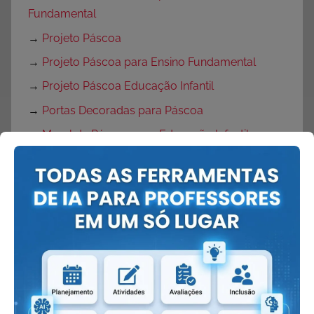
Fundamental
→
Projeto Páscoa
→
Projeto Páscoa para Ensino Fundamental
→
Projeto Páscoa Educação Infantil
→
Portas Decoradas para Páscoa
→
Mural de Páscoa para Educação Infantil
→
Painel de Páscoa
→
Cartaz de Páscoa
→
Decoração de Páscoa
Volta às Aulas:
→
O que fazer no primeiro dia de aula?
→
Dicas Volta às Aulas